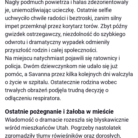
Nagły podmuch powietrza i hałas zdezorientowały
je, uniemożliwiając ucieczkę. Ostatnie selfie
uchwyciło chwile radości i beztroski, zanim silny
impet przemknął przez korytarz torów. Zbyt późny
gwizdek ostrzegawczy, niezdolność do szybkiego
odwrotu i dramatyczny wypadek odmieniły
przyszłość rodzin i całej społeczności.
Na miejscu natychmiast pojawili się ratownicy i
policja. Dwóm dziewczynkom nie udało się już
pomóc, a Savanna przez kilka kolejnych dni walczyła
o życie w szpitalu. Ostatecznie rodzina wobec
trwałych obrażeń podjęła trudną decyzję o
odłączeniu respiratora.
Ostatnie pożegnanie i żałoba w mieście
Wiadomość o dramacie rozeszła się błyskawicznie
wśród mieszkańców Utah. Pogrzeby nastolatek
zgromadziły tłumy rówieśników oraz dorosłych,