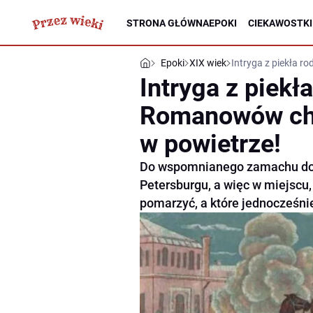
STRONA GŁÓWNA
EPOKI
CIEKAWOSTKI
Epoki
XIX wiek
Intryga z piekła 
Intryga z piek
Romanowów ch
w powietrze!
Do wspomnianego zamachu do
Petersburgu, a więc w miejscu
pomarzyć, a które jednocześnie