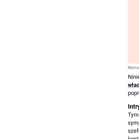
Marius
Nini
wład
popr
Int
Tymc
symp
szef
kont