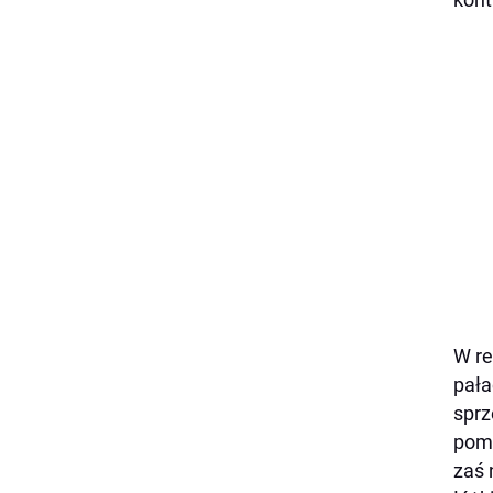
W re
pała
sprz
pomi
zaś 