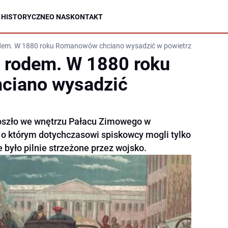
 HISTORYCZNE
O NAS
KONTAKT
rodem. W 1880 roku Romanowów chciano wysadzić w powietrze!
ła rodem. W 1880 roku
ciano wysadzić
szło we wnętrzu Pałacu Zimowego w
, o którym dotychczasowi spiskowcy mogli tylko
 było pilnie strzeżone przez wojsko.