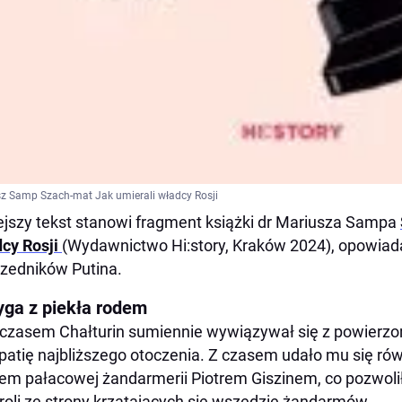
z Samp Szach-mat Jak umierali władcy Rosji
ejszy tekst stanowi fragment książki dr Mariusza Sampa
cy Rosji
(Wydawnictwo Hi:story, Kraków 2024), opowiada
zedników Putina.
ryga z piekła rodem
zasem Chałturin sumiennie wywiązywał się z powierzo
atię najbliższego otoczenia. Z czasem udało mu się ró
em pałacowej żandarmerii Piotrem Giszinem, co pozwoli
roli ze strony krzątających się wszędzie żandarmów.