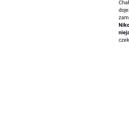
Chał
doje
zami
Niko
niej
czek