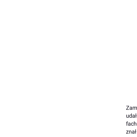
Zama
udał
fach
znał