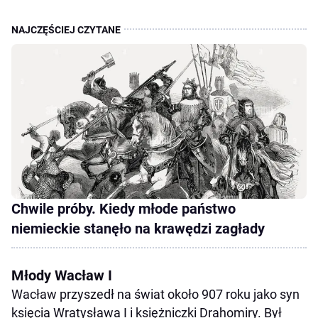
Chwile próby. Kiedy młode państwo
niemieckie stanęło na krawędzi zagłady
Młody Wacław I
Wacław przyszedł na świat około 907 roku jako syn
księcia Wratysława I i księżniczki Drahomiry. Był