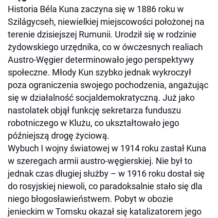
Historia Béla Kuna zaczyna się w 1886 roku w
Szilágycseh, niewielkiej miejscowości położonej na
terenie dzisiejszej Rumunii. Urodził się w rodzinie
żydowskiego urzędnika, co w ówczesnych realiach
Austro-Węgier determinowało jego perspektywy
społeczne. Młody Kun szybko jednak wykroczył
poza ograniczenia swojego pochodzenia, angażując
się w działalność socjaldemokratyczną. Już jako
nastolatek objął funkcję sekretarza funduszu
robotniczego w Klużu, co ukształtowało jego
późniejszą drogę życiową.
Wybuch I wojny światowej w 1914 roku zastał Kuna
w szeregach armii austro-węgierskiej. Nie był to
jednak czas długiej służby – w 1916 roku dostał się
do rosyjskiej niewoli, co paradoksalnie stało się dla
niego błogosławieństwem. Pobyt w obozie
jenieckim w Tomsku okazał się katalizatorem jego