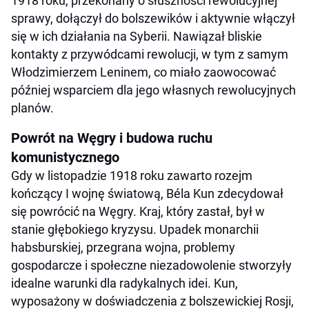
1918 roku, przekonany o słuszności rewolucyjnej
sprawy, dołączył do bolszewików i aktywnie włączył
się w ich działania na Syberii. Nawiązał bliskie
kontakty z przywódcami rewolucji, w tym z samym
Włodzimierzem Leninem, co miało zaowocować
później wsparciem dla jego własnych rewolucyjnych
planów.
Powrót na Węgry i budowa ruchu
komunistycznego
Gdy w listopadzie 1918 roku zawarto rozejm
kończący I wojnę światową, Béla Kun zdecydował
się powrócić na Węgry. Kraj, który zastał, był w
stanie głębokiego kryzysu. Upadek monarchii
habsburskiej, przegrana wojna, problemy
gospodarcze i społeczne niezadowolenie stworzyły
idealne warunki dla radykalnych idei. Kun,
wyposażony w doświadczenia z bolszewickiej Rosji,