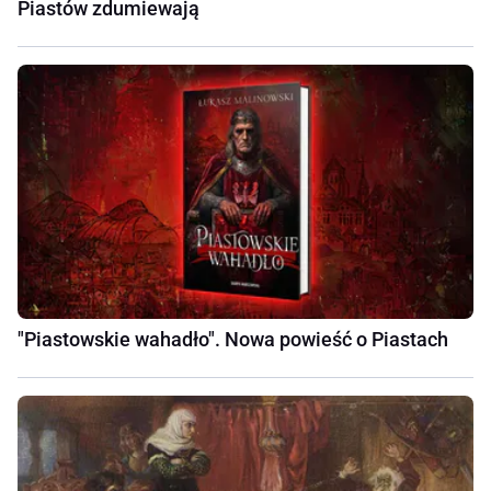
Piastów zdumiewają
"Piastowskie wahadło". Nowa powieść o Piastach