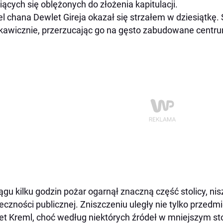
iących się oblężonych do złożenia kapitulacji.
el chana Dewlet Gireja okazał się strzałem w dziesiątkę. S
kawicznie, przerzucając go na gęsto zabudowane centr
ągu kilku godzin pożar ogarnął znaczną część stolicy, ni
eczności publicznej. Zniszczeniu uległy nie tylko przedmie
t Kreml, choć według niektórych źródeł w mniejszym st