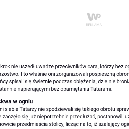
 krok nie uszedł uwadze przeciwników cara, którzy bez o
rzostwo. I to właśnie oni zorganizowali pospieszną obr
ńcy spisali się świetnie podczas oblężenia, dzielnie bron
stannie napierającymi bez opamiętania Tatarami.
kwa w ogniu
i siebie Tatarzy nie spodziewali się takiego obrotu spra
e zaczęło się już niepotrzebnie przedłużać, postanowili u
owicie przedmieścia stolicy, licząc na to, iż szalejący og