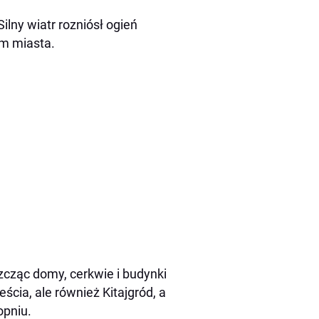
ilny wiatr rozniósł ogień
um miasta.
szcząc domy, cerkwie i budynki
ścia, ale również Kitajgród, a
opniu.