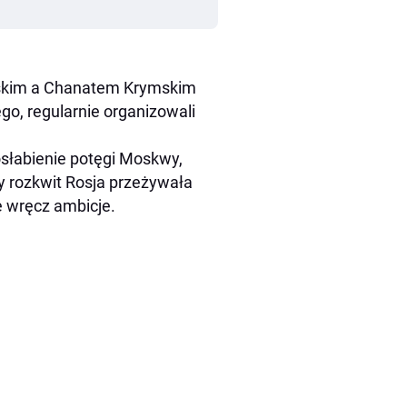
jskim a Chanatem Krymskim
o, regularnie organizowali
 osłabienie potęgi Moskwy,
wy rozkwit Rosja przeżywała
 wręcz ambicje.