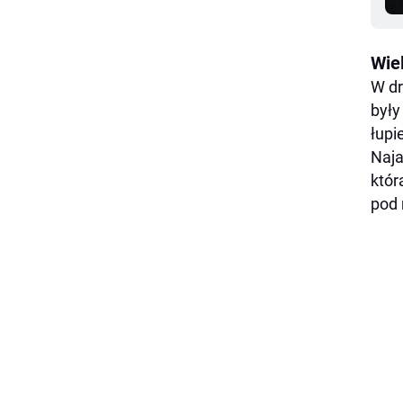
Wie
W dr
były
łupi
Naja
któr
pod 