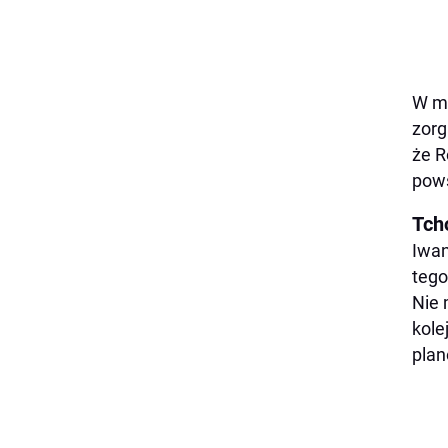
W ma
zorg
że R
pows
Tch
Iwan
tego
Nie 
kole
plan