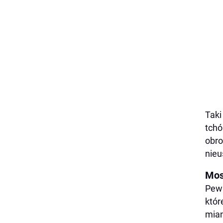
Taki
tchó
obro
nieu
Mos
Pewn
któr
mian