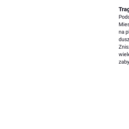
Tra
Podc
Mies
na p
dusz
Znis
wiel
zaby