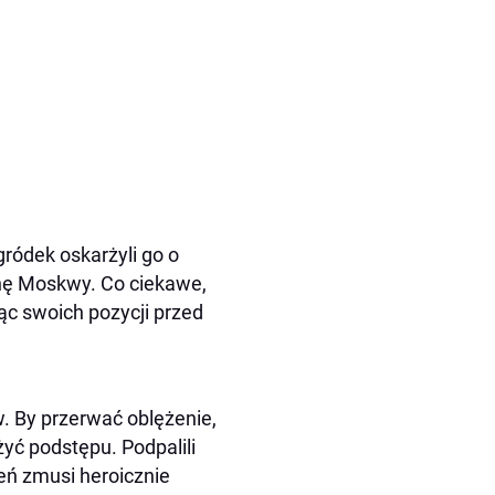
gródek oskarżyli go o
onę Moskwy. Co ciekawe,
iąc swoich pozycji przed
w. By przerwać oblężenie,
żyć podstępu. Podpalili
ień zmusi heroicznie