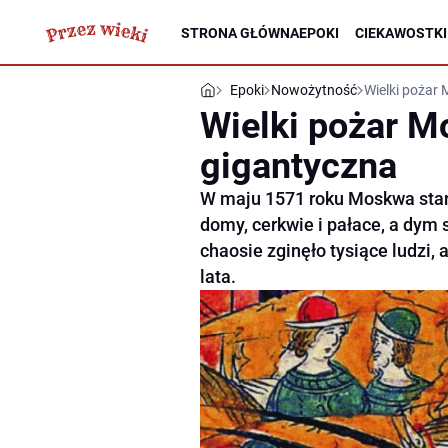
STRONA GŁÓWNA
EPOKI
CIEKAWOSTKI
Epoki
Nowożytność
Wielki pożar 
Wielki pożar Mo
gigantyczna
W maju 1571 roku Moskwa stan
domy, cerkwie i pałace, a dym 
chaosie zginęło tysiące ludzi, a
lata.