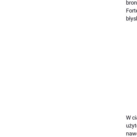
bron
Fort
błys
W ci
użyt
nawe