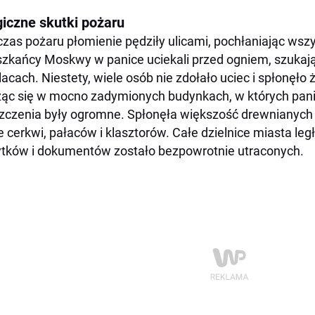
giczne skutki pożaru
zas pożaru płomienie pędziły ulicami, pochłaniając wszy
zkańcy Moskwy w panice uciekali przed ogniem, szukają
lacach. Niestety, wiele osób nie zdołało uciec i spłonęło
ąc się w mocno zadymionych budynkach, w których panic
zczenia były ogromne. Spłonęła większość drewniany
e cerkwi, pałaców i klasztorów. Całe dzielnice miasta leg
tków i dokumentów zostało bezpowrotnie utraconych.