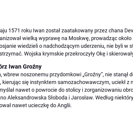
ju 1571 roku Iwan został zaatakowany przez chana Dewle
anizował wielką wyprawę na Moskwę, prowadząc około 
osjanie wiedzieli o nadchodzącym uderzeniu, nie byli w s
trzymać. Wojska krymskie przekroczyły Okę i skierowały 
órz Iwan Groźny
, wbrew noszonemu przydomkowi „Groźny”, nie stanął do
, kierując się instynktem samozachowawczym, uciekł z 
myślał nawet o powrocie do stolicy i zorganizowaniu obro
jno Aleksandrowska Słoboda i Jarosław. Według niektóry
ował nawet ucieczkę do Anglii.