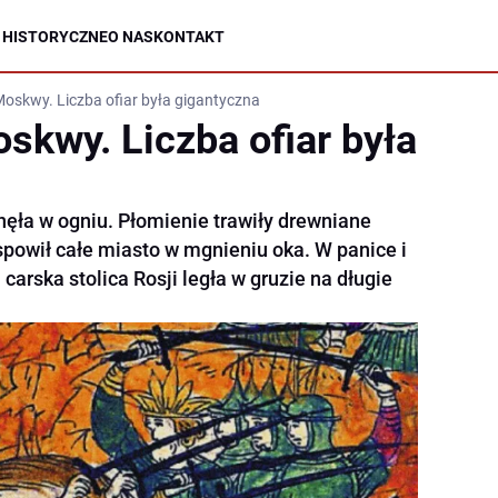
 HISTORYCZNE
O NAS
KONTAKT
Moskwy. Liczba ofiar była gigantyczna
skwy. Liczba ofiar była
ęła w ogniu. Płomienie trawiły drewniane
spowił całe miasto w mgnieniu oka. W panice i
 carska stolica Rosji legła w gruzie na długie