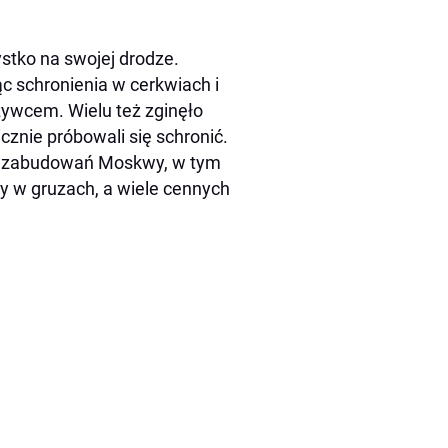
stko na swojej drodze.
c schronienia w cerkwiach i
 żywcem. Wielu też zginęło
znie próbowali się schronić.
ch zabudowań Moskwy, w tym
ły w gruzach, a wiele cennych