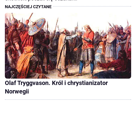
Olaf Tryggvason. Król i chrystianizator
Norwegii