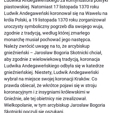
Ludwika Andegaweńskiego za kontynuatora polityki
piastowskiej. Natomiast 17 listopada 1370 roku
Ludwik Andegaweński koronował się na Wawelu na
króla Polski, a 19 listopada 1370 roku zorganizował
uroczysty symboliczny pogrzeb dla swojego wuja,
zgodnie z tradycją, według której zmarłego
monarchę musiał pochować jego następca.
Należy zwrócić uwagę na to, że arcybiskup
gnieźnieński – Jarosław Bogoria Skotnicki chciał,
aby zgodnie z wielowiekową tradycją, koronacja
Ludwika Andegaweńskiego odbyła się w katedrze
gnieźnieńskiej. Niestety, Ludwik Andegaweński
wybrał na miejsce swojej koronacji Kraków. Co
prawda obiecał, że wkrótce pojawi się w stroju
koronacyjnym i z insygniami królewskimi w
Gnieźnie, ale tej obietnicy nie zrealizował.
Wielkopolanie, w tym arcybiskup Jarosław Bogoria
Skotnicki poczuli się oszukani.