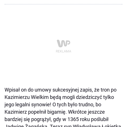
Wpisał on do umowy sukcesyjnej zapis, że tron po
Kazimierzu Wielkim będą mogli dziedziczyć tylko
jego legalni synowie! O tych było trudno, bo
Kazimierz popełnił bigamię. Wkrótce jeszcze
bardziej się pogrążył, gdy w 1365 roku poślubił
Jadwigę Żagańską. Teraz syn Władysława Łokietka