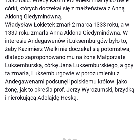
1335 roku. Wtedy Kazimierz Wielki miał tylko dwie
córki, których doczekał się z małżeństwa z Anną
Aldoną Giedyminówną.
Władysław Łokietek zmarł 2 marca 1333 roku, a w
1339 roku zmarła Anna Aldona Giedyminówna. W
interesie Andegawenów i Luksemburgów było to,
żeby Kazimierz Wielki nie doczekał się potomstwa,
dlatego zaproponowano mu na żonę Małgorzatę
Luksemburską, córkę Jana Luksemburskiego, a gdy
ta zmarła, Luksemburgowie w porozumieniu z
Andegawenami podsunęli polskiemu królowi jako
żonę, jak to określa prof. Jerzy Wyrozumski, brzydką
i nierokującą Adelajdę Heską.