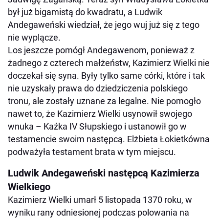
był już bigamistą do kwadratu, a Ludwik
Andegaweński wiedział, że jego wuj już się z tego
nie wyplącze.
Los jeszcze pomógł Andegawenom, ponieważ z
żadnego z czterech małżeństw, Kazimierz Wielki nie
doczekał się syna. Były tylko same córki, które i tak
nie uzyskały prawa do dziedziczenia polskiego
tronu, ale zostały uznane za legalne. Nie pomogło
nawet to, że Kazimierz Wielki usynowił swojego
wnuka – Kaźka IV Słupskiego i ustanowił go w
testamencie swoim następcą. Elżbieta Łokietkówna
podważyła testament brata w tym miejscu.
Ludwik Andegaweński następcą Kazimierza
Wielkiego
Kazimierz Wielki umarł 5 listopada 1370 roku, w
wyniku rany odniesionej podczas polowania na