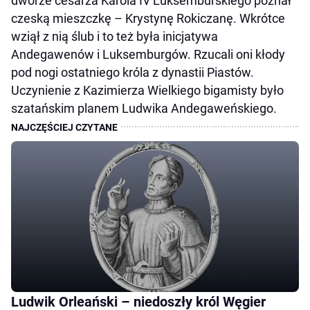
dworze cesarza Karola IV Luksemburskiego poznał
czeską mieszczkę – Krystynę Rokiczanę. Wkrótce
wziął z nią ślub i to też była inicjatywa
Andegawenów i Luksemburgów. Rzucali oni kłody
pod nogi ostatniego króla z dynastii Piastów.
Uczynienie z Kazimierza Wielkiego bigamisty było
szatańskim planem Ludwika Andegaweńskiego.
Ludwik Orleański – niedoszły król Węgier