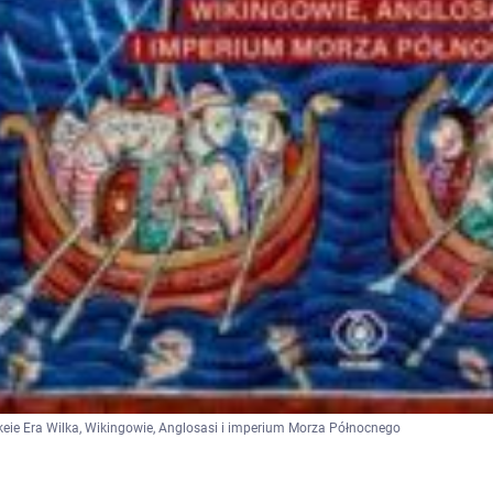
keie Era Wilka, Wikingowie, Anglosasi i imperium Morza Północnego