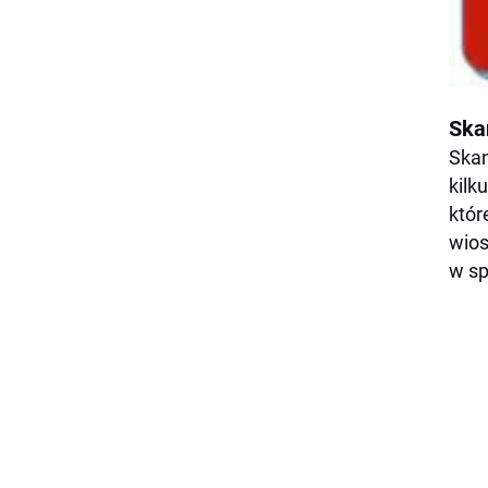
Ska
Skan
kilk
któr
wios
w sp