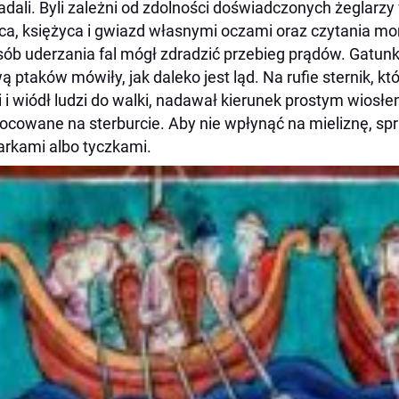
adali. Byli zależni od zdolności doświadczonych żeglarzy
ca, księżyca i gwiazd własnymi oczami oraz czytania mo
ób uderzania fal mógł zdradzić przebieg prądów. Gatunk
ą ptaków mówiły, jak daleko jest ląd. Na rufie sternik, k
i i wiódł ludzi do walki, nadawał kierunek prostym wiosł
cowane na sterburcie. Aby nie wpłynąć na mieliznę, s
arkami albo tyczkami.