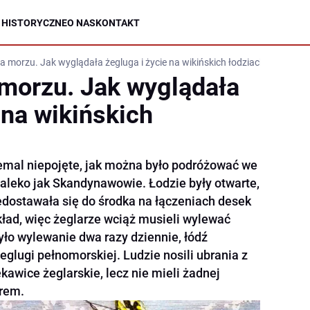
 HISTORYCZNE
O NAS
KONTAKT
a morzu. Jak wyglądała żegluga i życie na wikińskich łodziach?
morzu. Jak wyglądała
 na wikińskich
iemal niepojęte, jak można było podróżować we
leko jak Skandynawowie. Łodzie były otwarte,
dostawała się do środka na łączeniach desek
okład, więc żeglarze wciąż musieli wylewać
yło wylewanie dwa razy dziennie, łódź
glugi pełnomorskiej. Ludzie nosili ubrania z
ękawice żeglarskie, lecz nie mieli żadnej
trem.