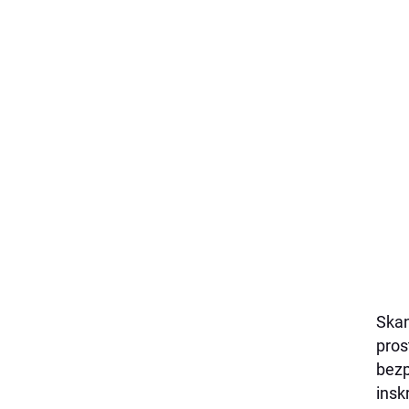
Skan
pros
bezp
insk