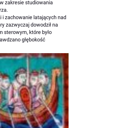
 w zakresie studiowania
rza.
i i zachowanie latających nad
tóry zazwyczaj dowodził na
em sterowym, które było
prawdzano głębokość