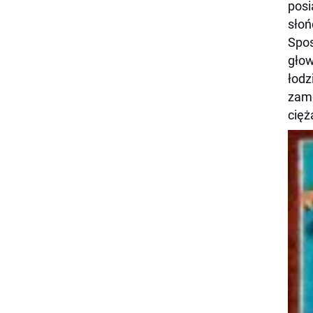
posi
słoń
Spos
głow
łodz
zamo
cięż