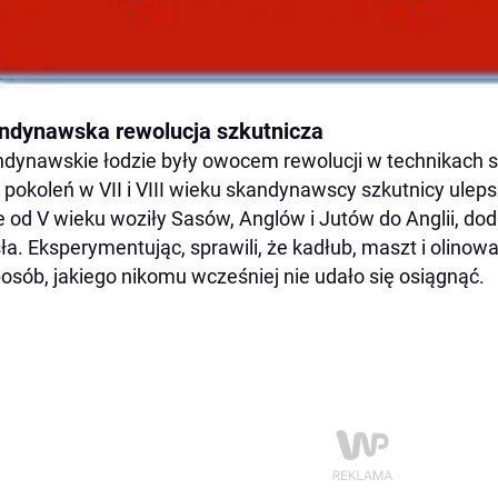
ndynawska rewolucja szkutnicza
dynawskie łodzie były owocem rewolucji w technikach s
u pokoleń w VII i VIII wieku skandynawscy szkutnicy uleps
e od V wieku woziły Sasów, Anglów i Jutów do Anglii, do
ła. Eksperymentując, sprawili, że kadłub, maszt i olinowa
osób, jakiego nikomu wcześniej nie udało się osiągnąć.