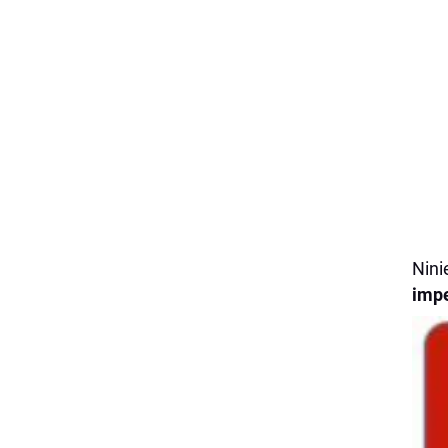
Nini
imp