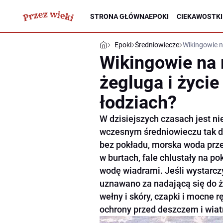
STRONA GŁÓWNA
EPOKI
CIEKAWOSTKI
Epoki
Średniowiecze
Wikingowie n
Wikingowie na 
żegluga i życie
łodziach?
W dzisiejszych czasach jest n
wczesnym średniowieczu tak da
bez pokładu, morska woda prze
w burtach, fale chlustały na p
wodę wiadrami. Jeśli wystarcz
uznawano za nadającą się do że
wełny i skóry, czapki i mocne r
ochrony przed deszczem i wia