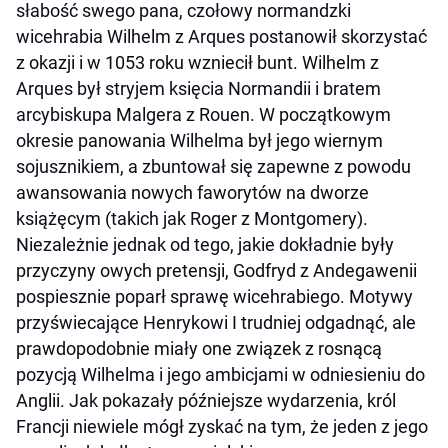
słabość swego pana, czołowy normandzki
wicehrabia Wilhelm z Arques postanowił skorzystać
z okazji i w 1053 roku wzniecił bunt. Wilhelm z
Arques był stryjem księcia Normandii i bratem
arcybiskupa Malgera z Rouen. W początkowym
okresie panowania Wilhelma był jego wiernym
sojusznikiem, a zbuntował się zapewne z powodu
awansowania nowych faworytów na dworze
książęcym (takich jak Roger z Montgomery).
Niezależnie jednak od tego, jakie dokładnie były
przyczyny owych pretensji, Godfryd z Andegawenii
pospiesznie poparł sprawę wicehrabiego. Motywy
przyświecające Henrykowi I trudniej odgadnąć, ale
prawdopodobnie miały one związek z rosnącą
pozycją Wilhelma i jego ambicjami w odniesieniu do
Anglii. Jak pokazały późniejsze wydarzenia, król
Francji niewiele mógł zyskać na tym, że jeden z jego