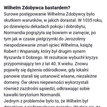
Wilhelm Zdobywca bastardem?
Surowe postępowanie Wilhelma Zdobywcy było
skutkiem warunków, w jakich dorastał. W 1035 roku,
po dziewięciu dekadach pokoju i dobrobytu,
Normandia pogrążyła się bowiem w zamęcie, po
tym jak w czasie pielgrzymki do Jerozolimy
niespodziewanie zmarł ojciec Wilhelma, książę
Robert I Wspaniały, który był drugim synem
Ryszarda II Dobrego. W rezultacie wybuchł kryzys
przypominający ten z lat 40. X wieku. Znowu
pojawiły się dążenia odśrodkowe, gdy lokalni
panowie starali się ustanowić własne, niezależne
domeny. Ów okres niepewności wykorzystali
również zazdrośni sąsiedzi, odkrawając sobie
kawałki terytorium Normandii.
Jednym z problemów było to, że Wilhelm był