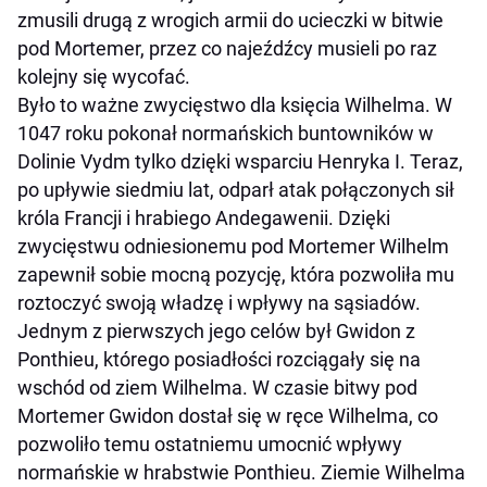
zmusili drugą z wrogich armii do ucieczki w bitwie
pod Mortemer, przez co najeźdźcy musieli po raz
kolejny się wycofać.
Było to ważne zwycięstwo dla księcia Wilhelma. W
1047 roku pokonał normańskich buntowników w
Dolinie Vydm tylko dzięki wsparciu Henryka I. Teraz,
po upływie siedmiu lat, odparł atak połączonych sił
króla Francji i hrabiego Andegawenii. Dzięki
zwycięstwu odniesionemu pod Mortemer Wilhelm
zapewnił sobie mocną pozycję, która pozwoliła mu
roztoczyć swoją władzę i wpływy na sąsiadów.
Jednym z pierwszych jego celów był Gwidon z
Ponthieu, którego posiadłości rozciągały się na
wschód od ziem Wilhelma. W czasie bitwy pod
Mortemer Gwidon dostał się w ręce Wilhelma, co
pozwoliło temu ostatniemu umocnić wpływy
normańskie w hrabstwie Ponthieu. Ziemie Wilhelma