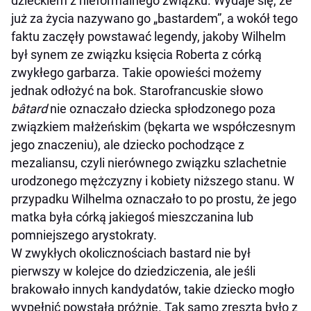
dzieckiem z nieformalnego związku. Wydaje się, że
już za życia nazywano go „bastardem”, a wokół tego
faktu zaczęły powstawać legendy, jakoby Wilhelm
był synem ze związku księcia Roberta z córką
zwykłego garbarza. Takie opowieści możemy
jednak odłożyć na bok. Starofrancuskie słowo
bâtard
nie oznaczało dziecka spłodzonego poza
związkiem małżeńskim (bękarta we współczesnym
jego znaczeniu), ale dziecko pochodzące z
mezaliansu, czyli nierównego związku szlachetnie
urodzonego mężczyzny i kobiety niższego stanu. W
przypadku Wilhelma oznaczało to po prostu, że jego
matka była córką jakiegoś mieszczanina lub
pomniejszego arystokraty.
W zwykłych okolicznościach bastard nie był
pierwszy w kolejce do dziedziczenia, ale jeśli
brakowało innych kandydatów, takie dziecko mogło
wypełnić powstałą próżnię. Tak samo zresztą było z