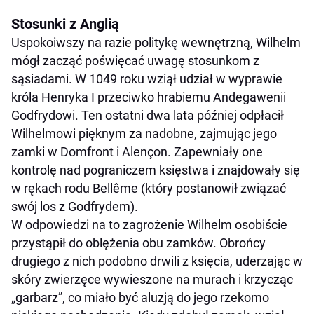
Stosunki z Anglią
Uspokoiwszy na razie politykę wewnętrzną, Wilhelm
mógł zacząć poświęcać uwagę stosunkom z
sąsiadami. W 1049 roku wziął udział w wyprawie
króla Henryka I przeciwko hrabiemu Andegawenii
Godfrydowi. Ten ostatni dwa lata później odpłacił
Wilhelmowi pięknym za nadobne, zajmując jego
zamki w Domfront i Alençon. Zapewniały one
kontrolę nad pograniczem księstwa i znajdowały się
w rękach rodu Bellême (który postanowił związać
swój los z Godfrydem).
W odpowiedzi na to zagrożenie Wilhelm osobiście
przystąpił do oblężenia obu zamków. Obrońcy
drugiego z nich podobno drwili z księcia, uderzając w
skóry zwierzęce wywieszone na murach i krzycząc
„garbarz”, co miało być aluzją do jego rzekomo