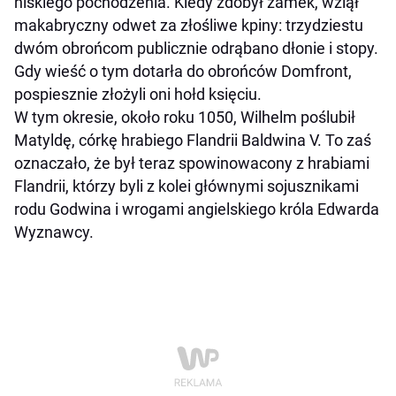
niskiego pochodzenia. Kiedy zdobył zamek, wziął
makabryczny odwet za złośliwe kpiny: trzydziestu
dwóm obrońcom publicznie odrąbano dłonie i stopy.
Gdy wieść o tym dotarła do obrońców Domfront,
pospiesznie złożyli oni hołd księciu.
W tym okresie, około roku 1050, Wilhelm poślubił
Matyldę, córkę hrabiego Flandrii Baldwina V. To zaś
oznaczało, że był teraz spowinowacony z hrabiami
Flandrii, którzy byli z kolei głównymi sojusznikami
rodu Godwina i wrogami angielskiego króla Edwarda
Wyznawcy.