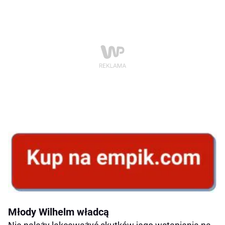
Młody Wilhelm władcą