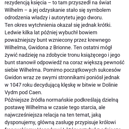
rezydencją księcia – to tam przyszedł na świat
Wilhelm – a jej odzyskanie stało się symbolem
odrodzenia władzy i autorytetu jego dworu.
Ten okres wytchnienia okazał się jednak krótki.
Ledwie kilka lat później wybuchł bowiem
poważniejszy bunt wzniecony przez krewnego
Wilhelma, Gwidona z Brionne. Ten ostatni mógł
żywić nadzieję na zdobycie tronu książęcego i jego
bunt stanowił odpowiedź na coraz większą pewność
siebie Wilhelma. Pomimo początkowych sukcesów
Gwidon wraz ze swymi stronnikami poniósł jednak
w 1047 roku decydującą klęskę w bitwie w Dolinie
Vydm pod Caen.
Późniejsze źródła normańskie podkreślają dzielną
postawę Wilhelma w czasie tego starcia, ale
najwcześniejsza relacja na ten temat, jaką
dysponujemy, główną zasługę przypisuje królowi