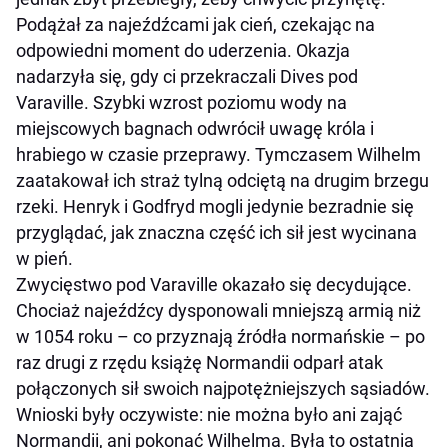
Podążał za najeźdźcami jak cień, czekając na
odpowiedni moment do uderzenia. Okazja
nadarzyła się, gdy ci przekraczali Dives pod
Varaville. Szybki wzrost poziomu wody na
miejscowych bagnach odwrócił uwagę króla i
hrabiego w czasie przeprawy. Tymczasem Wilhelm
zaatakował ich straż tylną odciętą na drugim brzegu
rzeki. Henryk i Godfryd mogli jedynie bezradnie się
przyglądać, jak znaczna część ich sił jest wycinana
w pień.
Zwycięstwo pod Varaville okazało się decydujące.
Chociaż najeźdźcy dysponowali mniejszą armią niż
w 1054 roku – co przyznają źródła normańskie – po
raz drugi z rzędu książę Normandii odparł atak
połączonych sił swoich najpotężniejszych sąsiadów.
Wnioski były oczywiste: nie można było ani zająć
Normandii, ani pokonać Wilhelma. Była to ostatnia