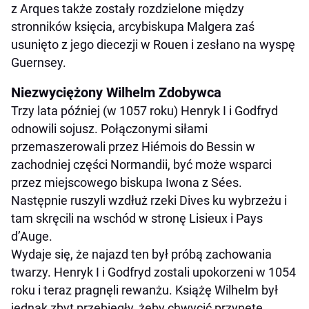
z Arques także zostały rozdzielone między
stronników księcia, arcybiskupa Malgera zaś
usunięto z jego diecezji w Rouen i zesłano na wyspę
Guernsey.
Niezwyciężony Wilhelm Zdobywca
Trzy lata później (w 1057 roku) Henryk I i Godfryd
odnowili sojusz. Połączonymi siłami
przemaszerowali przez Hiémois do Bessin w
zachodniej części Normandii, być może wsparci
przez miejscowego biskupa Iwona z Sées.
Następnie ruszyli wzdłuż rzeki Dives ku wybrzeżu i
tam skręcili na wschód w stronę Lisieux i Pays
d’Auge.
Wydaje się, że najazd ten był próbą zachowania
twarzy. Henryk I i Godfryd zostali upokorzeni w 1054
roku i teraz pragnęli rewanżu. Książę Wilhelm był
jednak zbyt przebiegły, żeby chwycić przynętę.