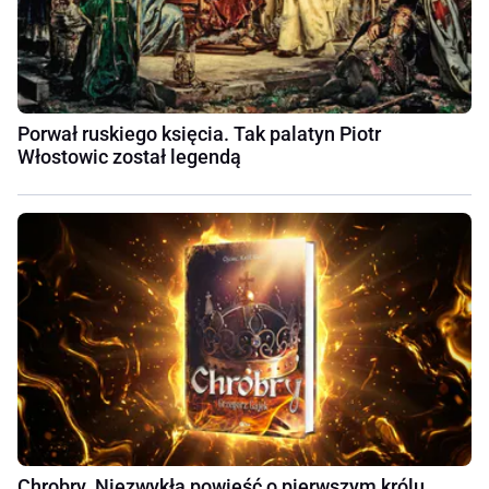
Porwał ruskiego księcia. Tak palatyn Piotr
Włostowic został legendą
Chrobry. Niezwykła powieść o pierwszym królu