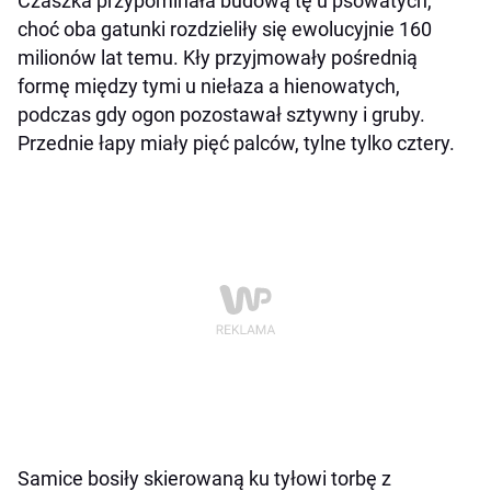
Czaszka przypominała budową tę u psowatych,
choć oba gatunki rozdzieliły się ewolucyjnie 160
milionów lat temu. Kły przyjmowały pośrednią
formę między tymi u niełaza a hienowatych,
podczas gdy ogon pozostawał sztywny i gruby.
Przednie łapy miały pięć palców, tylne tylko cztery.
Samice bosiły skierowaną ku tyłowi torbę z