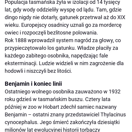
Populacja tasmańska żyła w izolacji od 14 tysięcy
lat, gdy wody oddzieliły wyspę od lądu. Tam, gdzie
dingo nigdy nie dotarły, gatunek przetrwał aż do XIX
wieku. Europejscy osadnicy uznali go za mordercę
owiec i rozpoczęli bezlitosne polowania.
Rok 1888 wprowadził system nagród za głowy, co
przypieczętowało los gatunku. Władze płaciły za
każdego zabitego osobnika, napędzając fale
eksterminacji. Ludzie widzieli w nim zagrożenie dla
hodowli i niszczyli bez litości.
Benjamin i koniec linii
Ostatniego wolnego osobnika zauważono w 1932
roku gdzieś w tasmańskim buszu. Cztery lata
później w zoo w Hobart zdechł samiec nazwany
Benjamin – ostatni znany przedstawiciel Thylacinus
cynocephalus. Jego śmierć zakończyła dziesiątki
milionów lat ewolucyjnej historii torbaczy