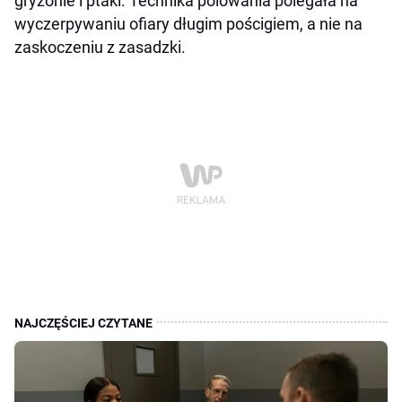
gryzonie i ptaki. Technika polowania polegała na
wyczerpywaniu ofiary długim pościgiem, a nie na
zaskoczeniu z zasadzki.