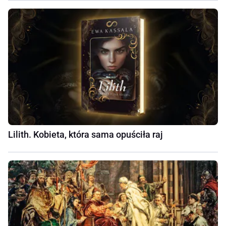
Lilith. Kobieta, która sama opuściła raj