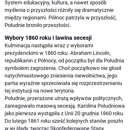
System edukacyjny, kultura, a nawet sposób
myślenia o przyszłości różniły się dramatycznie
między regionami. Północ patrzyła w przyszłość,
Południe broniło przeszłości.
Wybory 1860 roku i lawina secesji
Kulminacja nastąpiła wraz z wyborami
prezydenckimi w 1860 roku. Abraham Lincoln,
republikanin z Północy, od początku był dla Południa
symbolem zagrożenia. Choć początkowo nie głosił
natychmiastowego zniesienia niewolnictwa, jego
partia wyraźnie sprzeciwiała się rozprzestrzenianiu
tej instytucji na nowe terytoria.
Południe, przerażone utratą wpływów politycznych,
zareagowało masową secesją. Karolina Południowa
jako pierwsza wystąpiła z Unii 20 grudnia 1860 roku.
Do lutego 1861 roku sześć kolejnych stanów poszło
w jej ślady, tworząc Skonfederowane Stany