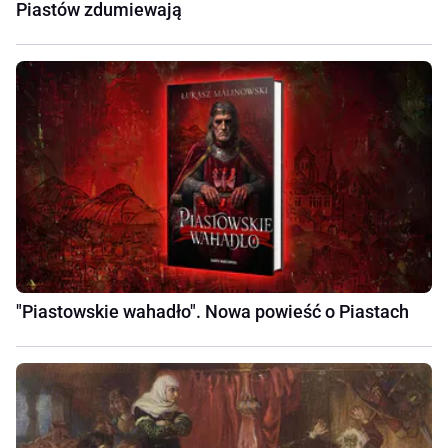
Piastów zdumiewają
"Piastowskie wahadło". Nowa powieść o Piastach