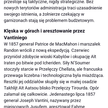
przestoje są taktyczne, nigdy strategiczne. Bez
nowych terytoriów administracja traci uzasadnienie
swojego istnienia, a żołnierze czekający w
garnizonach stają się problemem budżetowym.
Klęska w górach i aresztowanie przez
Vantiniego
W 1857 generał Patrice de MacMahon i marszałek
Randon wrócili z nową ekspedycją. Czerwiec
przyniósł zdobycie wioski Kabylów i okupację Aït
Iraten po bitwie pod Icheriden. Siły N’Soumer
stoczyły starcie w Przełęczy Chellata, ale francuska
przewaga liczebna i technologiczna była miażdżąca.
Resztki jej oddziałów skupiły się w małej osadzie
Takhlijt Aït Aatsou blisko Przełęczy Tirourda. Opór
załamał się całkowicie. Jedenastego lipca 1857
generał Joseph Vantini, nazywany przez
miejscowych Jusufem, aresztował Fahmę