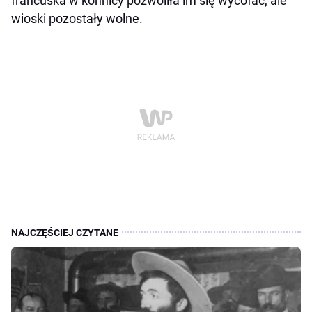
francuska w konnicy pozwoliła im się wycofać, ale
wioski pozostały wolne.