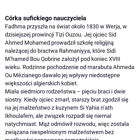
Córka sufickiego nauczyciela
Fadhma przyszła na świat około 1830 w Werja, w
dzisiejszej prowincji Tizi Ouzou. Jej ojciec Sid
Ahmed Mohamed prowadził szkołę religijną
należącej do bractwa Rahmaniyya, które Sidi
M’hamed Bou Qobrine założył pod koniec XVIII
wieku. Rodzinne pochodzenie od marabuta Ahmeda
Ou Mézianego dawało jej wpływy niedostępne
większości algierskich kobiet.
Miała siedmioro rodzeństwa – pięciu braci i dwie
siostry. Kiedy ojciec zmarł, starszy brat zgodził się
na jej małżeństwo z kuzynem Si Yahia n’ath
Ikhoulafem, ale związek rozpadł się niemal
natychmiast. Mąż odmówił rozwodu, więc została
związana niespełnionym małżeństwem bez