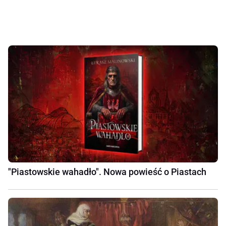
"Piastowskie wahadło". Nowa powieść o Piastach