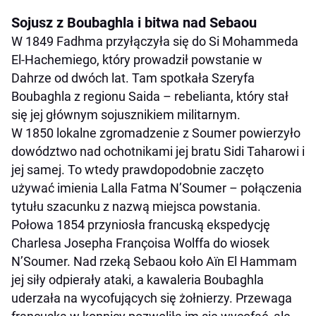
Sojusz z Boubaghla i bitwa nad Sebaou
W 1849 Fadhma przyłączyła się do Si Mohammeda
El-Hachemiego, który prowadził powstanie w
Dahrze od dwóch lat. Tam spotkała Szeryfa
Boubaghla z regionu Saida – rebelianta, który stał
się jej głównym sojusznikiem militarnym.
W 1850 lokalne zgromadzenie z Soumer powierzyło
dowództwo nad ochotnikami jej bratu Sidi Taharowi i
jej samej. To wtedy prawdopodobnie zaczęto
używać imienia Lalla Fatma N’Soumer – połączenia
tytułu szacunku z nazwą miejsca powstania.
Połowa 1854 przyniosła francuską ekspedycję
Charlesa Josepha Françoisa Wolffa do wiosek
N’Soumer. Nad rzeką Sebaou koło Aïn El Hammam
jej siły odpierały ataki, a kawaleria Boubaghla
uderzała na wycofujących się żołnierzy. Przewaga