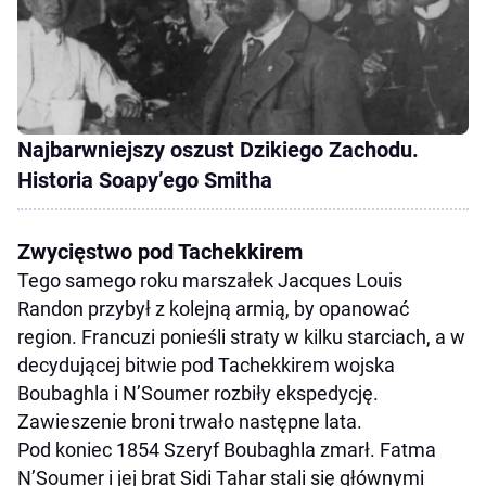
Najbarwniejszy oszust Dzikiego Zachodu.
Historia Soapy’ego Smitha
Zwycięstwo pod Tachekkirem
Tego samego roku marszałek Jacques Louis
Randon przybył z kolejną armią, by opanować
region. Francuzi ponieśli straty w kilku starciach, a w
decydującej bitwie pod Tachekkirem wojska
Boubaghla i N’Soumer rozbiły ekspedycję.
Zawieszenie broni trwało następne lata.
Pod koniec 1854 Szeryf Boubaghla zmarł. Fatma
N’Soumer i jej brat Sidi Tahar stali się głównymi