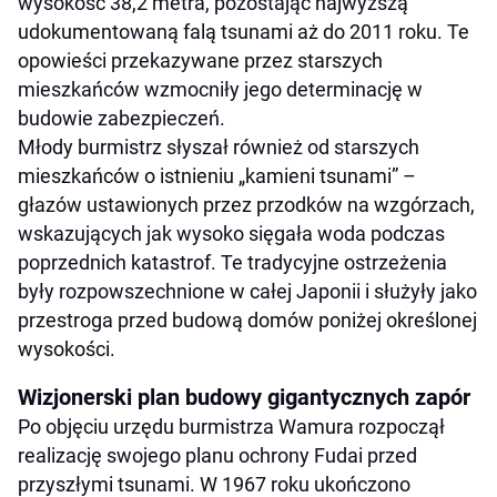
wysokość 38,2 metra, pozostając najwyższą
udokumentowaną falą tsunami aż do 2011 roku. Te
opowieści przekazywane przez starszych
mieszkańców wzmocniły jego determinację w
budowie zabezpieczeń.
Młody burmistrz słyszał również od starszych
mieszkańców o istnieniu „kamieni tsunami” –
głazów ustawionych przez przodków na wzgórzach,
wskazujących jak wysoko sięgała woda podczas
poprzednich katastrof. Te tradycyjne ostrzeżenia
były rozpowszechnione w całej Japonii i służyły jako
przestroga przed budową domów poniżej określonej
wysokości.
Wizjonerski plan budowy gigantycznych zapór
Po objęciu urzędu burmistrza Wamura rozpoczął
realizację swojego planu ochrony Fudai przed
przyszłymi tsunami. W 1967 roku ukończono