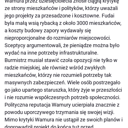
Wamura przez dziesięciolecia znosił ciągłą krytykę
ze strony mieszkańców i polityków, którzy uważali
jego projekty za przesadzone i kosztowne. Fudai
była małą wsią rybacką z około 3000 mieszkańców,
a koszty budowy zapory wydawały się
nieproporcjonalne do rozmiarów miejscowości.
Sceptycy argumentowali, że pieniądze można było
wydać na inne potrzeby infrastrukturalne.
Burmistrz musiał stawić czoła opozycji nie tylko w
radzie miejskiej, ale również wśród zwykłych
mieszkańców, którzy nie rozumieli potrzeby tak
masywnych zabezpieczeń. Wiele osób postrzegało
go jako upartego staruszka, który żyje w przeszłości
i nie rozumie współczesnych potrzeb społeczności.
Polityczna reputacja Wamury ucierpiała znacznie z
powodu uporczywego trzymania się swojej wizji.
Mimo krytyki Wamura nie ustąpił ze swoich planów i
doprowadził projekt do końca tuż przed