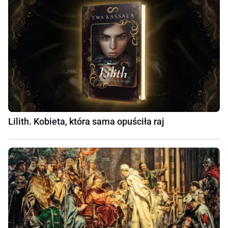
Lilith. Kobieta, która sama opuściła raj