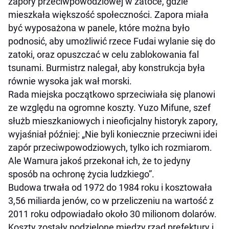
zapory przeciwpowodziowej w zatoce, gdzie
mieszkała większość społeczności. Zapora miała
być wyposażona w panele, które można było
podnosić, aby umożliwić rzece Fudai wylanie się do
zatoki, oraz opuszczać w celu zablokowania fal
tsunami. Burmistrz nalegał, aby konstrukcja była
równie wysoka jak wał morski.
Rada miejska początkowo sprzeciwiała się planowi
ze względu na ogromne koszty. Yuzo Mifune, szef
służb mieszkaniowych i nieoficjalny historyk zapory,
wyjaśniał później: „Nie byli koniecznie przeciwni idei
zapór przeciwpowodziowych, tylko ich rozmiarom.
Ale Wamura jakoś przekonał ich, że to jedyny
sposób na ochronę życia ludzkiego”.
Budowa trwała od 1972 do 1984 roku i kosztowała
3,56 miliarda jenów, co w przeliczeniu na wartość z
2011 roku odpowiadało około 30 milionom dolarów.
Koszty zostały podzielone między rząd prefektury i