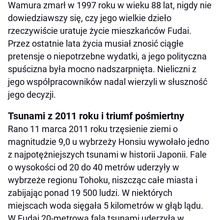
Wamura zmarł w 1997 roku w wieku 88 lat, nigdy nie
dowiedziawszy się, czy jego wielkie dzieło
rzeczywiście uratuje życie mieszkańców Fudai.
Przez ostatnie lata życia musiał znosić ciągłe
pretensje o niepotrzebne wydatki, a jego polityczna
spuścizna była mocno nadszarpnięta. Nieliczni z
jego współpracowników nadal wierzyli w słuszność
jego decyzji.
Tsunami z 2011 roku i triumf pośmiertny
Rano 11 marca 2011 roku trzęsienie ziemi o
magnitudzie 9,0 u wybrzeży Honsiu wywołało jedno
z najpotężniejszych tsunami w historii Japonii. Fale
o wysokości od 20 do 40 metrów uderzyły w
wybrzeże regionu Tohoku, niszcząc całe miasta i
zabijając ponad 19 500 ludzi. W niektórych
miejscach woda sięgała 5 kilometrów w głąb lądu.
W Fudai 20-metrowa fala tsunami uderzyła w