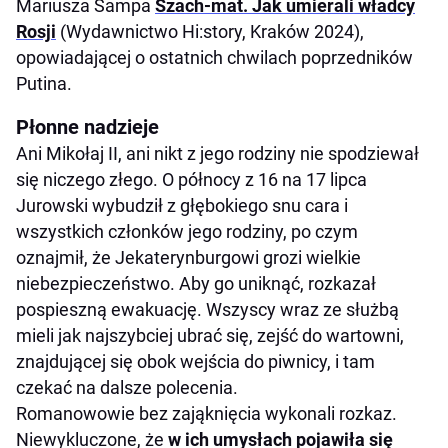
Mariusza Sampa
Szach-mat. Jak umierali władcy
Rosji
(Wydawnictwo Hi:story, Kraków 2024),
opowiadającej o ostatnich chwilach poprzedników
Putina.
Płonne nadzieje
Ani Mikołaj II, ani nikt z jego rodziny nie spodziewał
się niczego złego. O północy z 16 na 17 lipca
Jurowski wybudził z głębokiego snu cara i
wszystkich członków jego rodziny, po czym
oznajmił, że Jekaterynburgowi grozi wielkie
niebezpieczeństwo. Aby go uniknąć, rozkazał
pospieszną ewakuację. Wszyscy wraz ze służbą
mieli jak najszybciej ubrać się, zejść do wartowni,
znajdującej się obok wejścia do piwnicy, i tam
czekać na dalsze polecenia.
Romanowowie bez zająknięcia wykonali rozkaz.
Niewykluczone, że
w ich umysłach pojawiła się