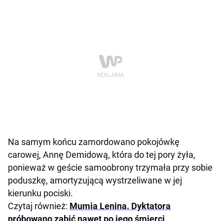
Na samym końcu zamordowano pokojówkę
carowej, Annę Demidową, która do tej pory żyła,
ponieważ w geście samoobrony trzymała przy sobie
poduszkę, amortyzującą wystrzeliwane w jej
kierunku pociski.
Czytaj również:
Mumia Lenina. Dyktatora
próbowano zabić nawet po jego śmierci