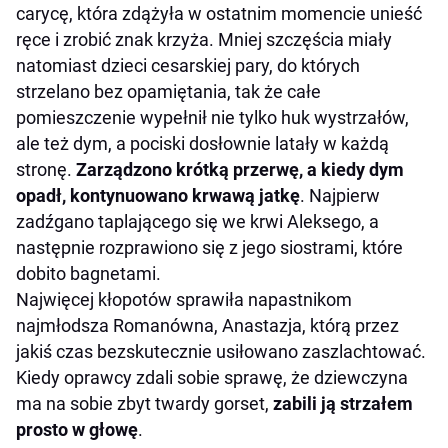
carycę, która zdążyła w ostatnim momencie unieść
ręce i zrobić znak krzyża. Mniej szczęścia miały
natomiast dzieci cesarskiej pary, do których
strzelano bez opamiętania, tak że całe
pomieszczenie wypełnił nie tylko huk wystrzałów,
ale też dym, a pociski dosłownie latały w każdą
stronę.
Zarządzono krótką przerwę, a kiedy dym
opadł, kontynuowano krwawą jatkę
. Najpierw
zadźgano taplającego się we krwi Aleksego, a
następnie rozprawiono się z jego siostrami, które
dobito bagnetami.
Najwięcej kłopotów sprawiła napastnikom
najmłodsza Romanówna, Anastazja, którą przez
jakiś czas bezskutecznie usiłowano zaszlachtować.
Kiedy oprawcy zdali sobie sprawę, że dziewczyna
ma na sobie zbyt twardy gorset,
zabili ją strzałem
prosto w głowę
.