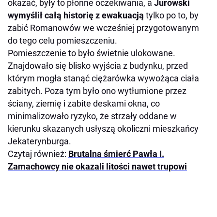
okazać, były to płonne oczekiwania, a
Jurowski
wymyślił całą historię z ewakuacją
tylko po to, by
zabić Romanowów we wcześniej przygotowanym
do tego celu pomieszczeniu.
Pomieszczenie to było świetnie ulokowane.
Znajdowało się blisko wyjścia z budynku, przed
którym mogła stanąć ciężarówka wywożąca ciała
zabitych. Poza tym było ono wytłumione przez
ściany, ziemię i zabite deskami okna, co
minimalizowało ryzyko, że strzały oddane w
kierunku skazanych usłyszą okoliczni mieszkańcy
Jekaterynburga.
Czytaj również:
Brutalna śmierć Pawła I.
Zamachowcy nie okazali litości nawet trupowi