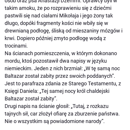
osób oraz psa Anastazji Dżemmi. Oprawcy byli w
takim amoku, że po rozprawieniu się z dziećmi
pastwili się nad ciałami Mikołaja i jego żony tak
długo, dopóki fragmenty kości nie wbiły się w
drewnianą podłogę, śliską od mieszaniny mózgów i
krwi. Dopiero później zmyto podłogę wodą z
trocinami.
Na ścianach pomieszczenia, w którym dokonano
mordu, ktoś pozostawił dwa napisy w języku
niemieckim. Jeden z nich brzmiał: „W tę samą noc
Baltazar został zabity przez swoich poddanych”.
Jest to parafraza zdania ze Starego Testamentu, z
Księgi Daniela: „Tej samej nocy król chaldejski
Baltazar został zabity”.
Drugi napis na ścianie głosił: „Tutaj, z rozkazu
tajnych sił, car złożył ofiarę za zburzenie państwa.
Nie o wszystkim są powiadomione narody”.