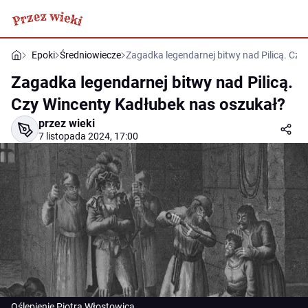
Epoki
Średniowiecze
Zagadka legendarnej bitwy nad Pilicą. Cz
Zagadka legendarnej bitwy nad Pilicą.
Czy Wincenty Kadłubek nas oszukał?
przez wieki
7 listopada 2024, 17:00
Oślepienie Piotra Włostowica