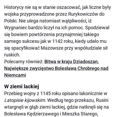
Historycy nie są w stanie oszacować, jak liczne były
wojska przyprowadzone przez Rurykowiczów do
Polski. Nie ulega natomiast wątpliwości, iż
Wygnaniec bardzo liczył na ich pomoc. Spodziewał
się bowiem powtórzenia przynajmniej takiego
samego sukcesu jak w 1142 roku, kiedy udało mu
się spacyfikować Mazowsze przy współudziale sił
ruskich.
Polecamy również:
Bitwa w kraju Dziadoszan.
Największe zwycięstwo Bolesława Chrobrego nad
Niemcami
W ziemi lackiej
Przebieg wojny z 1145 roku opisano lakonicznie w
Latopisie kijowskim
. Według tego przekazu, Rusini
wtargnęli w głąb ziemi lackiej, gdzie natknęli się na
Bolesława Kędzierzawego i Mieszka Starego,