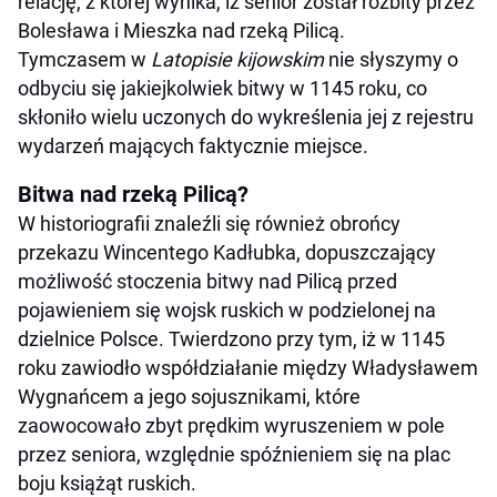
relację, z której wynika, iż senior został rozbity przez
Bolesława i Mieszka nad rzeką Pilicą.
Tymczasem w
Latopisie kijowskim
nie słyszymy o
odbyciu się jakiejkolwiek bitwy w 1145 roku, co
skłoniło wielu uczonych do wykreślenia jej z rejestru
wydarzeń mających faktycznie miejsce.
Bitwa nad rzeką Pilicą?
W historiografii znaleźli się również obrońcy
przekazu Wincentego Kadłubka, dopuszczający
możliwość stoczenia bitwy nad Pilicą przed
pojawieniem się wojsk ruskich w podzielonej na
dzielnice Polsce. Twierdzono przy tym, iż w 1145
roku zawiodło współdziałanie między Władysławem
Wygnańcem a jego sojusznikami, które
zaowocowało zbyt prędkim wyruszeniem w pole
przez seniora, względnie spóźnieniem się na plac
boju książąt ruskich.