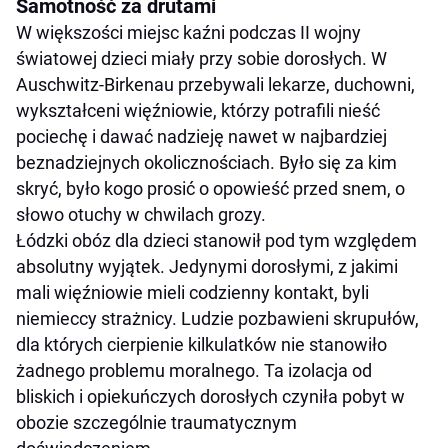
Samotność za drutami
W większości miejsc kaźni podczas II wojny
światowej dzieci miały przy sobie dorosłych. W
Auschwitz-Birkenau przebywali lekarze, duchowni,
wykształceni więźniowie, którzy potrafili nieść
pociechę i dawać nadzieję nawet w najbardziej
beznadziejnych okolicznościach. Było się za kim
skryć, było kogo prosić o opowieść przed snem, o
słowo otuchy w chwilach grozy.
Łódzki obóz dla dzieci stanowił pod tym względem
absolutny wyjątek. Jedynymi dorosłymi, z jakimi
mali więźniowie mieli codzienny kontakt, byli
niemieccy strażnicy. Ludzie pozbawieni skrupułów,
dla których cierpienie kilkulatków nie stanowiło
żadnego problemu moralnego. Ta izolacja od
bliskich i opiekuńczych dorosłych czyniła pobyt w
obozie szczególnie traumatycznym