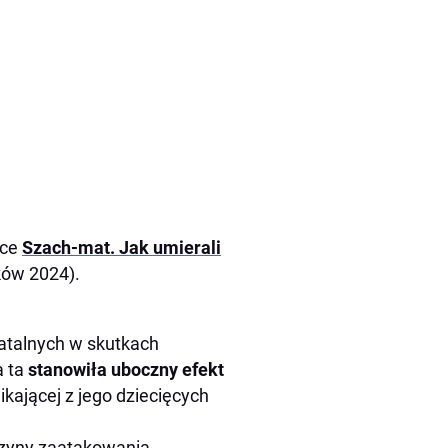
żce
Szach-mat. Jak umierali
ków 2024).
fatalnych w skutkach
a ta
stanowiła uboczny efekt
ikającej z jego dziecięcych
yczyny zaatakowania