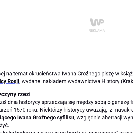
ej na temat okrucieństwa Iwana Groźnego piszę w ksią
cy Rosji
, wydanej nakładem wydawnictwa Hi:story (Kra
yczyny rzezi
ziś dnia historycy sprzeczają się między sobą o genezę 
rzeń 1570 roku. Niektórzy historycy uważają, iż masakr
iącego Iwana Groźnego syfilisu
, względnie aberracji wyn
żyć.
 z kolei badacze wskazują na bardziej „przyziemne” prz