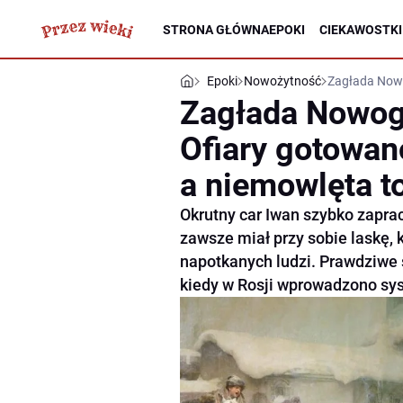
STRONA GŁÓWNA
EPOKI
CIEKAWOSTKI
Epoki
Nowożytność
Zagłada Nowo
Zagłada Nowog
Ofiary gotowa
a niemowlęta t
Okrutny car Iwan szybko zapra
zawsze miał przy sobie laskę, 
napotkanych ludzi. Prawdziwe
kiedy w Rosji wprowadzono sy