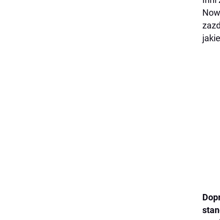
Nowo
zazd
jaki
Dopr
stan