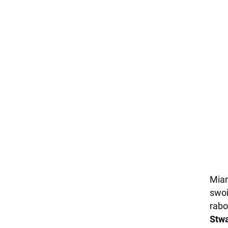
Mian
swoi
rabo
Stwa