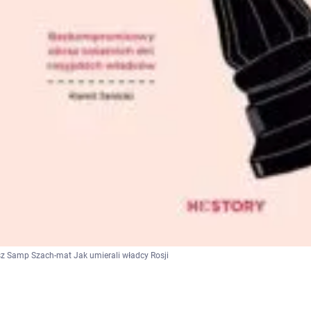
z Samp Szach-mat Jak umierali władcy Rosji