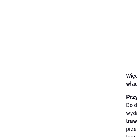
Więc
wład
Prz
Do d
wyda
traw
prze
Inni