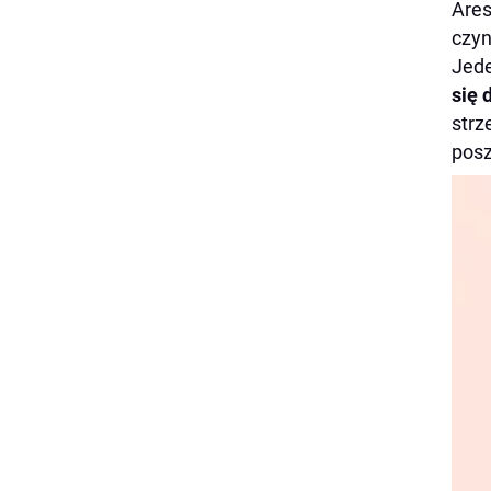
Ares
czyn
Jede
się 
strz
posz