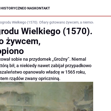
 HISTORYCZNE
O NAS
KONTAKT
grodu Wielkiego (1570). Ofiary gotowano żywcem, a niemowlęta topio
rodu Wielkiego (1570).
no żywcem,
opiono
cował sobie na przydomek „Groźny”. Niemal
którą bił, a niekiedy nawet zabijał przypadkowo
 szaleństwo opanowało władcę w 1565 roku,
stem rządów zwany opriczniną.