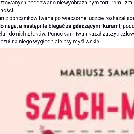
ztowanych poddawano niewyobrażalnym torturom i zmu
ności.
n z opriczników Iwana po wieczornej uczcie rozkazał 
do naga, a następnie biegać za gdaczącymi kurami
, pod
elali do nich z łuków. Ponoć sam Iwan kazał zaszyć człow
czuł na niego wygłodniałe psy myśliwskie.