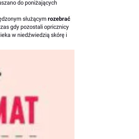
szano do poniżających
spędzonym służącym
rozebrać
czas gdy pozostali opricznicy
ieka w niedźwiedzią skórę i