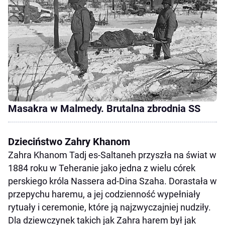
Masakra w Malmedy. Brutalna zbrodnia SS
Dzieciństwo Zahry Khanom
Zahra Khanom Tadj es-Saltaneh przyszła na świat w
1884 roku w Teheranie jako jedna z wielu córek
perskiego króla Nassera ad-Dina Szaha. Dorastała w
przepychu haremu, a jej codzienność wypełniały
rytuały i ceremonie, które ją najzwyczajniej nudziły.
Dla dziewczynek takich jak Zahra harem był jak