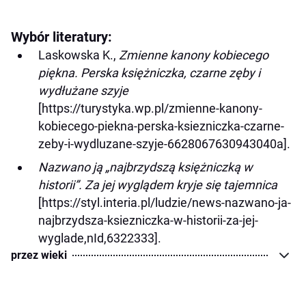
Wybór literatury:
Laskowska K.,
Zmienne kanony kobiecego
piękna. Perska księżniczka, czarne zęby i
wydłużane szyje
[https://turystyka.wp.pl/zmienne-kanony-
kobiecego-piekna-perska-ksiezniczka-czarne-
zeby-i-wydluzane-szyje-6628067630943040a].
Nazwano ją „najbrzydszą księżniczką w
historii”. Za jej wyglądem kryje się tajemnica
[https://styl.interia.pl/ludzie/news-nazwano-ja-
najbrzydsza-ksiezniczka-w-historii-za-jej-
wyglade,nId,6322333].
przez wieki