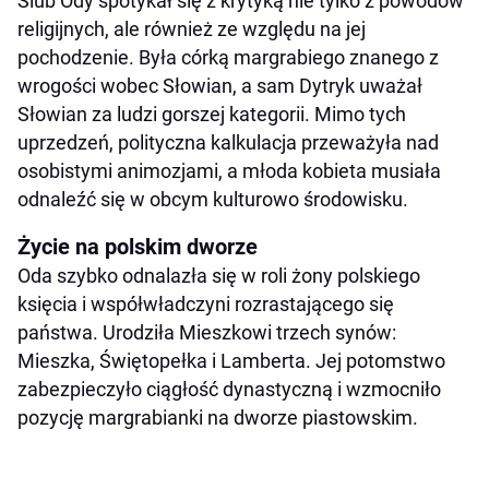
Ślub Ody spotykał się z krytyką nie tylko z powodów
religijnych, ale również ze względu na jej
pochodzenie. Była córką margrabiego znanego z
wrogości wobec Słowian, a sam Dytryk uważał
Słowian za ludzi gorszej kategorii. Mimo tych
uprzedzeń, polityczna kalkulacja przeważyła nad
osobistymi animozjami, a młoda kobieta musiała
odnaleźć się w obcym kulturowo środowisku.
Życie na polskim dworze
Oda szybko odnalazła się w roli żony polskiego
księcia i współwładczyni rozrastającego się
państwa. Urodziła Mieszkowi trzech synów:
Mieszka, Świętopełka i Lamberta. Jej potomstwo
zabezpieczyło ciągłość dynastyczną i wzmocniło
pozycję margrabianki na dworze piastowskim.