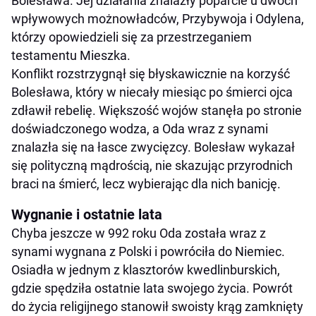
Bolesława. Jej działania znalazły poparcie u dwóch
wpływowych możnowładców, Przybywoja i Odylena,
którzy opowiedzieli się za przestrzeganiem
testamentu Mieszka.
Konflikt rozstrzygnął się błyskawicznie na korzyść
Bolesława, który w niecały miesiąc po śmierci ojca
zdławił rebelię. Większość wojów stanęła po stronie
doświadczonego wodza, a Oda wraz z synami
znalazła się na łasce zwycięzcy. Bolesław wykazał
się polityczną mądrością, nie skazując przyrodnich
braci na śmierć, lecz wybierając dla nich banicję.
Wygnanie i ostatnie lata
Chyba jeszcze w 992 roku Oda została wraz z
synami wygnana z Polski i powróciła do Niemiec.
Osiadła w jednym z klasztorów kwedlinburskich,
gdzie spędziła ostatnie lata swojego życia. Powrót
do życia religijnego stanowił swoisty krąg zamknięty