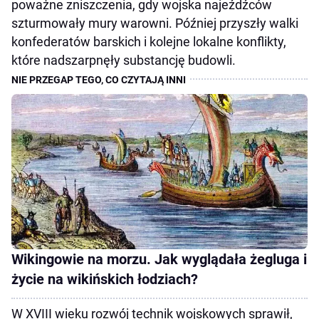
poważne zniszczenia, gdy wojska najeźdźców
szturmowały mury warowni. Później przyszły walki
konfederatów barskich i kolejne lokalne konflikty,
które nadszarpnęły substancję budowli.
Wikingowie na morzu. Jak wyglądała żegluga i
życie na wikińskich łodziach?
W XVIII wieku rozwój technik wojskowych sprawił,