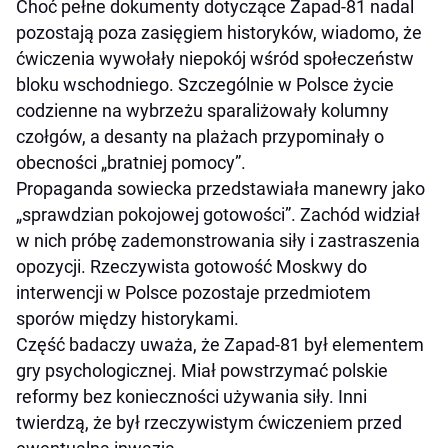
Choć pełne dokumenty dotyczące Zapad-81 nadal
pozostają poza zasięgiem historyków, wiadomo, że
ćwiczenia wywołały niepokój wśród społeczeństw
bloku wschodniego. Szczególnie w Polsce życie
codzienne na wybrzeżu sparaliżowały kolumny
czołgów, a desanty na plażach przypominały o
obecności „bratniej pomocy”.
Propaganda sowiecka przedstawiała manewry jako
„sprawdzian pokojowej gotowości”. Zachód widział
w nich próbę zademonstrowania siły i zastraszenia
opozycji. Rzeczywista gotowość Moskwy do
interwencji w Polsce pozostaje przedmiotem
sporów między historykami.
Część badaczy uważa, że Zapad-81 był elementem
gry psychologicznej. Miał powstrzymać polskie
reformy bez konieczności używania siły. Inni
twierdzą, że był rzeczywistym ćwiczeniem przed