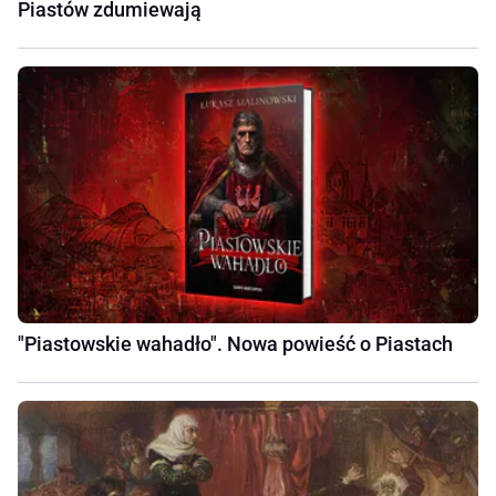
Piastów zdumiewają
"Piastowskie wahadło". Nowa powieść o Piastach