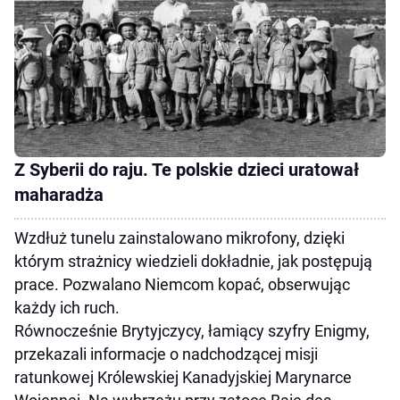
Z Syberii do raju. Te polskie dzieci uratował
maharadża
Wzdłuż tunelu zainstalowano mikrofony, dzięki
którym strażnicy wiedzieli dokładnie, jak postępują
prace. Pozwalano Niemcom kopać, obserwując
każdy ich ruch.
Równocześnie Brytyjczycy, łamiący szyfry Enigmy,
przekazali informacje o nadchodzącej misji
ratunkowej Królewskiej Kanadyjskiej Marynarce