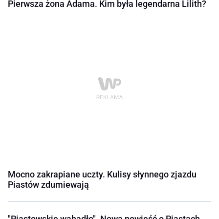
Pierwsza żona Adama. Kim była legendarna Lilith?
Mocno zakrapiane uczty. Kulisy słynnego zjazdu
Piastów zdumiewają
"Piastowskie wahadło". Nowa powieść o Piastach