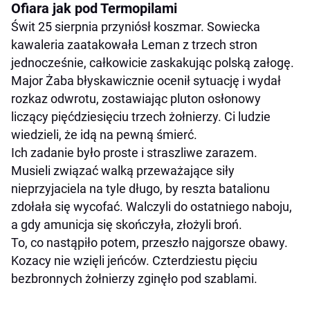
Ofiara jak pod Termopilami
Świt 25 sierpnia przyniósł koszmar. Sowiecka
kawaleria zaatakowała Leman z trzech stron
jednocześnie, całkowicie zaskakując polską załogę.
Major Żaba błyskawicznie ocenił sytuację i wydał
rozkaz odwrotu, zostawiając pluton osłonowy
liczący pięćdziesięciu trzech żołnierzy. Ci ludzie
wiedzieli, że idą na pewną śmierć.
Ich zadanie było proste i straszliwe zarazem.
Musieli związać walką przeważające siły
nieprzyjaciela na tyle długo, by reszta batalionu
zdołała się wycofać. Walczyli do ostatniego naboju,
a gdy amunicja się skończyła, złożyli broń.
To, co nastąpiło potem, przeszło najgorsze obawy.
Kozacy nie wzięli jeńców. Czterdziestu pięciu
bezbronnych żołnierzy zginęło pod szablami.