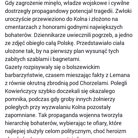
Gdy zagrożenie minęło, władze wojskowe i cywilne
dostrzegły propagandowy potencjał tragedii. Zwłoki
uroczyście przewieziono do Kolna i złożono na
cmentarzach z honorami godnymi największych
bohaterów. Dziennikarze uwiecznili pogrzeb, a jedno
ze zdjęć obiegło całą Polskę. Przedstawiało ciała
ułożone tak, by na pierwszy plan wysunąć tych
zabitych szablami i bagnetami.
Gazety rozpisywały się o bolszewickim
barbarzyństwie, czasem mieszając fakty z Lemana
z równie okrutną zbrodnią pod Chorzelami. Polegli
Kowieńczycy szybko doczekali się okazałego
pomnika, podczas gdy groby innych żołnierzy
poległych przy wyzwalaniu Kolna pozostały
zapomniane. Tak propaganda wojenna tworzyła
hierarchię bohaterów, wybierając te ofiary, które
najlepiej służyły celom politycznym, choć heroizm