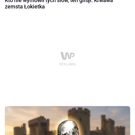
Kto nie wymówił tych słów, ten ginął. Krwawa
zemsta Łokietka