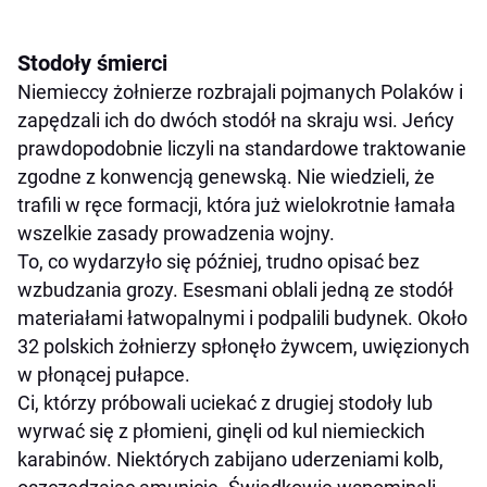
Stodoły śmierci
Niemieccy żołnierze rozbrajali pojmanych Polaków i
zapędzali ich do dwóch stodół na skraju wsi. Jeńcy
prawdopodobnie liczyli na standardowe traktowanie
zgodne z konwencją genewską. Nie wiedzieli, że
trafili w ręce formacji, która już wielokrotnie łamała
wszelkie zasady prowadzenia wojny.
To, co wydarzyło się później, trudno opisać bez
wzbudzania grozy. Esesmani oblali jedną ze stodół
materiałami łatwopalnymi i podpalili budynek. Około
32 polskich żołnierzy spłonęło żywcem, uwięzionych
w płonącej pułapce.
Ci, którzy próbowali uciekać z drugiej stodoły lub
wyrwać się z płomieni, ginęli od kul niemieckich
karabinów. Niektórych zabijano uderzeniami kolb,