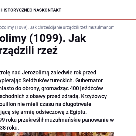
 HISTORYCZNE
O NAS
KONTAKT
ozolimy (1099). Jak chrześcijanie urządzili rzeź muzułmanom
olimy (1099). Jak
rządzili rzeź
ntrolę nad Jerozolimą zaledwie rok przed
ypierając Seldżuków tureckich. Gubernator
 miasto do obrony, gromadząc 400 jeźdźców
wschodnich z obawy przed zdradą. Krzyżowcy
illon nie mieli czasu na długotrwałe
jącą się armię odsieczową z Egiptu.
99 roku przekreślił muzułmańskie panowanie w
38 roku.