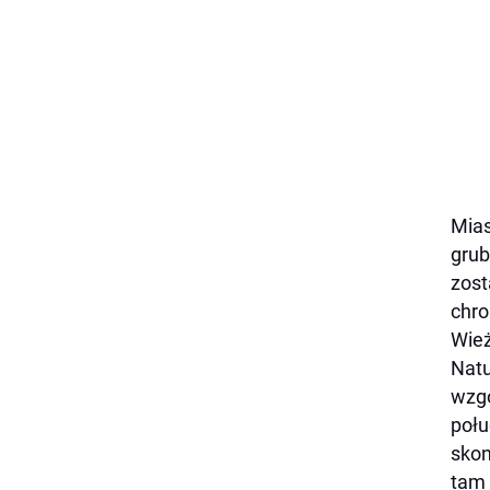
Mias
grub
zost
chro
Wie
Natu
wzgó
połu
skon
tam 