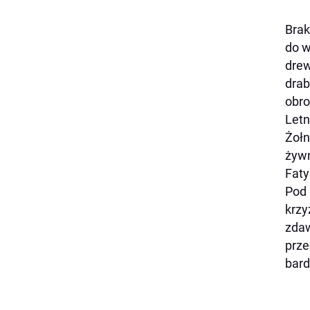
Brak
do w
drew
drab
obr
Letn
Żołn
żywn
Faty
Pod 
krzy
zdaw
prze
bard