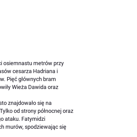
ci osiemnastu metrów przy
zasów cesarza Hadriana i
w. Pięć głównych bram
owiły Wieża Dawida oraz
sto znajdowało się na
lko od strony północnej oraz
o ataku. Fatymidzi
ach murów, spodziewając się