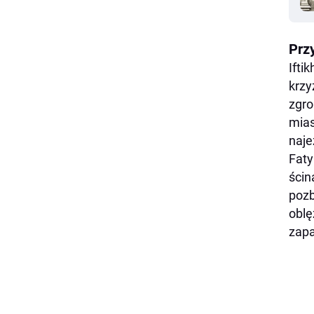
Prz
Ifti
krzy
zgro
mias
naje
Faty
ścin
poz
oblę
zap