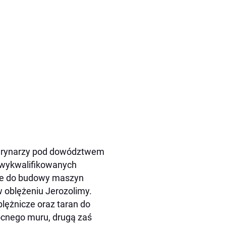
marynarzy pod dowództwem
o wykwalifikowanych
bne do budowy maszyn
 oblężeniu Jerozolimy.
lężnicze oraz taran do
ocnego muru, drugą zaś