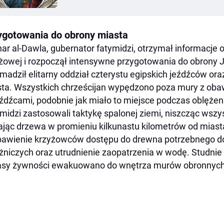
ygotowania do obrony miasta
khar al-Dawla, gubernator fatymidzi, otrzymał informacje o 
żowej i rozpoczął intensywne przygotowania do obrony
madził elitarny oddział czterystu egipskich jeźdźców or
ta. Wszystkich chrześcijan wypędzono poza mury z obaw
źdźcami, podobnie jak miało to miejsce podczas oblężeni
midzi zastosowali taktykę spalonej ziemi, niszcząc wszy
ając drzewa w promieniu kilkunastu kilometrów od miasta
bawienie krzyżowców dostępu do drewna potrzebnego 
żniczych oraz utrudnienie zaopatrzenia w wodę. Studnie 
asy żywności ewakuowano do wnętrza murów obronnych