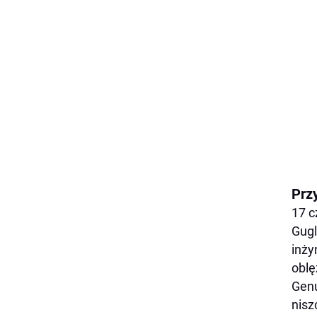
Prz
17 c
Gugl
inży
oblę
Genu
nisz