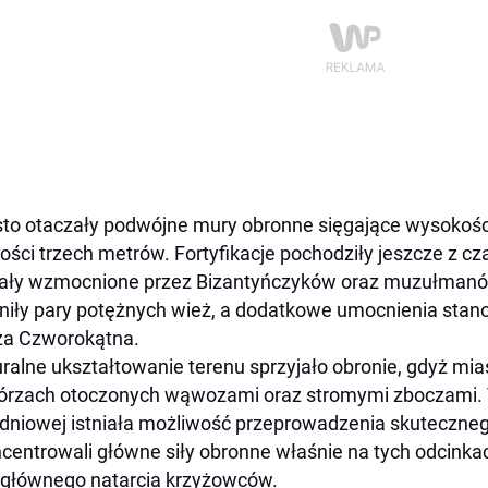
to otaczały podwójne mury obronne sięgające wysokoś
ości trzech metrów. Fortyfikacje pochodziły jeszcze z c
ały wzmocnione przez Bizantyńczyków oraz muzułmanó
niły pary potężnych wież, a dodatkowe umocnienia stan
ża Czworokątna.
ralne ukształtowanie terenu sprzyjało obronie, gdyż mia
rzach otoczonych wąwozami oraz stromymi zboczami. Ty
dniowej istniała możliwość przeprowadzenia skuteczneg
centrowali główne siły obronne właśnie na tych odcink
głównego natarcia krzyżowców.