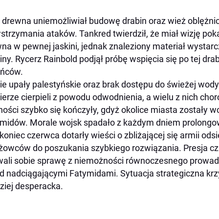
 drewna uniemożliwiał budowę drabin oraz wież oblężni
strzymania ataków. Tankred twierdził, że miał wizję pok
na w pewnej jaskini, jednak znaleziony materiał wystarc
iny. Rycerz Rainbold podjął próbę wspięcia się po tej drab
ońców.
ie upały palestyńskie oraz brak dostępu do świeżej wod
ierze cierpieli z powodu odwodnienia, a wielu z nich cho
ości szybko się kończyły, gdyż okolice miasta zostały w
midów. Morale wojsk spadało z każdym dniem prolongo
koniec czerwca dotarły wieści o zbliżającej się armii ods
żowców do poszukania szybkiego rozwiązania. Presja c
ali sobie sprawę z niemożności równoczesnego prowadz
d nadciągającymi Fatymidami. Sytuacja strategiczna kr
ziej desperacka.