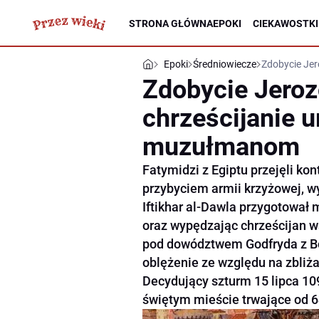
STRONA GŁÓWNA
EPOKI
CIEKAWOSTKI
Epoki
Średniowiecze
Zdobycie Jer
Zdobycie Jeroz
chrześcijanie u
muzułmanom
Fatymidzi z Egiptu przejęli ko
przybyciem armii krzyżowej, w
Iftikhar al-Dawla przygotował
oraz wypędzając chrześcijan 
pod dowództwem Godfryda z Bou
oblężenie ze względu na zbliża
Decydujący szturm 15 lipca 10
świętym mieście trwające od 6