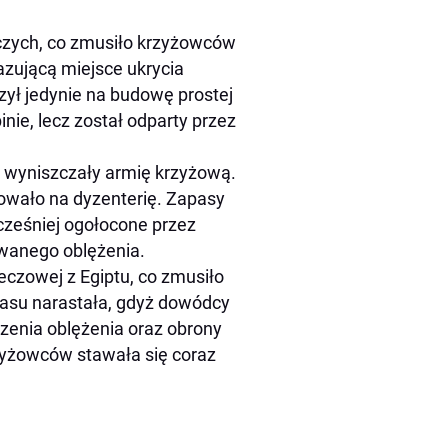
czych, co zmusiło krzyżowców
azującą miejsce ukrycia
zył jedynie na budowę prostej
inie, lecz został odparty przez
y wyniszczały armię krzyżową.
rowało na dyzenterię. Zapasy
cześniej ogołocone przez
wanego oblężenia.
ieczowej z Egiptu, co zmusiło
zasu narastała, gdyż dowódcy
enia oblężenia oraz obrony
zyżowców stawała się coraz