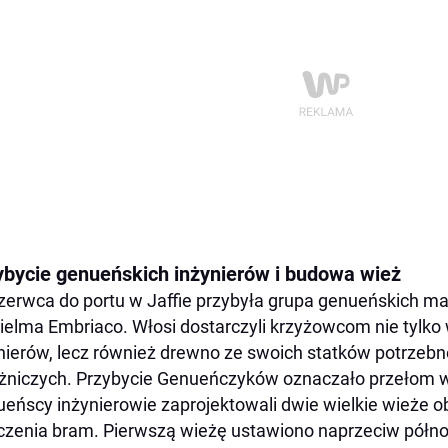
ybycie genueńskich inżynierów i budowa wież
zerwca do portu w Jaffie przybyła grupa genueńskich 
ielma Embriaco. Włosi dostarczyli krzyżowcom nie tylk
nierów, lecz również drewno ze swoich statków potrze
żniczych. Przybycie Genueńczyków oznaczało przełom w
eńscy inżynierowie zaprojektowali dwie wielkie wieże ob
czenia bram. Pierwszą wieżę ustawiono naprzeciw półn