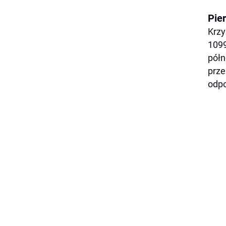
Pie
Krzy
1099
półn
prze
odpo