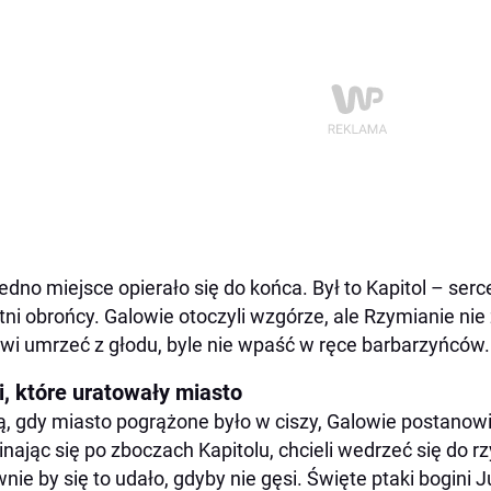
jedno miejsce opierało się do końca. Był to Kapitol – serce
tni obrońcy. Galowie otoczyli wzgórze, ale Rzymianie nie 
wi umrzeć z głodu, byle nie wpaść w ręce barbarzyńców.
i, które uratowały miasto
, gdy miasto pogrążone było w ciszy, Galowie postanowi
nając się po zboczach Kapitolu, chcieli wedrzeć się do r
wnie by się to udało, gdyby nie gęsi. Święte ptaki bogini