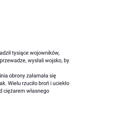
wadził tysiące wojowników,
przewadze, wysłali wojsko, by
inia obrony załamała się
k. Wielu rzuciło broń i uciekło
pod ciężarem własnego