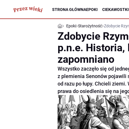
STRONA GŁÓWNA
EPOKI
CIEKAWOSTKI
Epoki
Starożytność
Zdobycie Rzym
Zdobycie Rzym
p.n.e. Historia,
zapomniano
Wszystko zaczęło się od jedneg
z plemienia Senonów pojawili si
od razu po łupy. Chcieli ziemi
prawa do osiedlenia się na jeg