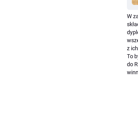
W za
skła
dypl
wsze
z ic
To b
do R
winn