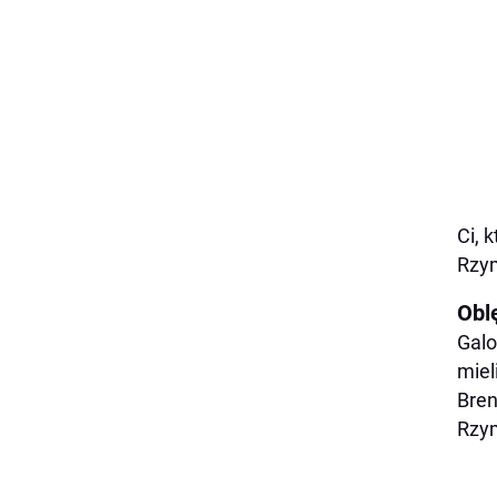
Ci, 
Rzym
Obl
Galo
miel
Bren
Rzym