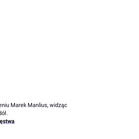
ieniu Marek Manlius, widząc
dół.
ięstwa