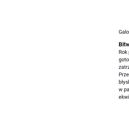
Galo
Bitw
Rok 
goto
zatr
Prze
błys
w pa
ekw