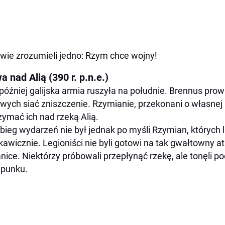
wie zrozumieli jedno: Rzym chce wojny!
a nad Alią (390 r. p.n.e.)
później galijska armia ruszyła na południe. Brennus pro
wych siać zniszczenie. Rzymianie, przekonani o własnej 
zymać ich nad rzeką Alią.
bieg wydarzeń nie był jednak po myśli Rzymian, których l
kawicznie. Legioniści nie byli gotowi na tak gwałtowny ata
nice. Niektórzy próbowali przepłynąć rzekę, ale tonęli 
ipunku.