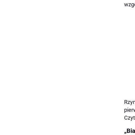
wzgó
Rzym
pier
Czyt
„Bi