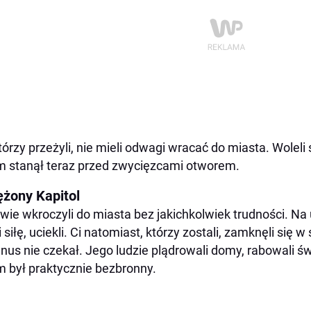
którzy przeżyli, nie mieli odwagi wracać do miasta. Woleli 
 stanął teraz przed zwycięzcami otworem.
ężony Kapitol
wie wkroczyli do miasta bez jakichkolwiek trudności. Na u
i siłę, uciekli. Ci natomiast, którzy zostali, zamknęli się
nus nie czekał. Jego ludzie plądrowali domy, rabowali świ
 był praktycznie bezbronny.