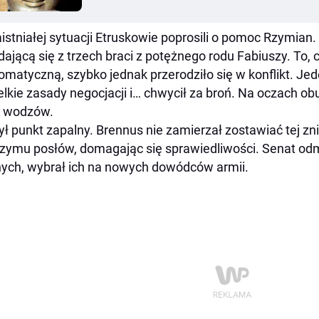
istniałej sytuacji Etruskowie poprosili o pomoc Rzymian. 
dającą się z trzech braci z potężnego rodu Fabiuszy. To,
omatyczną, szybko jednak przerodziło się w konflikt. J
lkie zasady negocjacji i… chwycił za broń. Na oczach o
h wodzów.
ył punkt zapalny. Brennus nie zamierzał zostawiać tej z
zymu posłów, domagając się sprawiedliwości. Senat od
ych, wybrał ich na nowych dowódców armii.