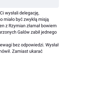
Ci wysłali delegację,
 co miało być zwykłą misją
eden z Rzymian złamał bowiem
burzonych Galów zabił jednego
niewagi bez odpowiedzi. Wysłał
mówił. Zamiast ukarać