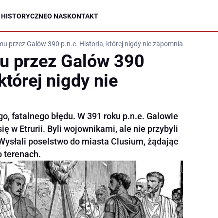
 HISTORYCZNE
O NAS
KONTAKT
u przez Galów 390 p.n.e. Historia, której nigdy nie zapomniano
u przez Galów 390
 której nigdy nie
o, fatalnego błędu. W 391 roku p.n.e. Galowie
ę w Etrurii. Byli wojownikami, ale nie przybyli
. Wysłali poselstwo do miasta Clusium, żądając
o terenach.