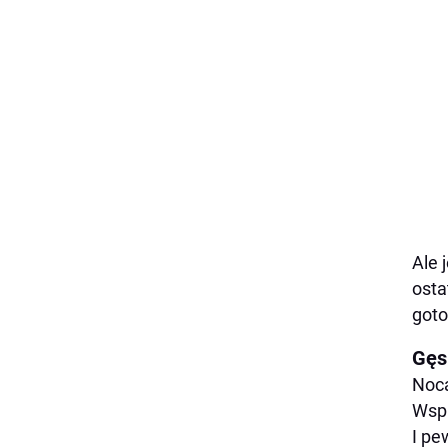
Ale 
osta
goto
Gęs
Nocą
Wspi
I pe