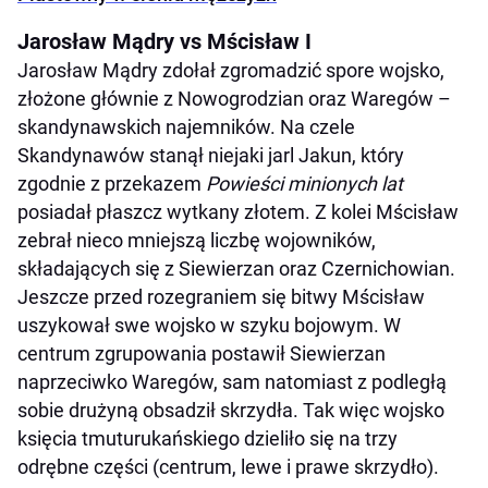
Jarosław Mądry vs Mścisław I
Jarosław Mądry zdołał zgromadzić spore wojsko,
złożone głównie z Nowogrodzian oraz Waregów –
skandynawskich najemników. Na czele
Skandynawów stanął niejaki jarl Jakun, który
zgodnie z przekazem
Powieści minionych lat
posiadał płaszcz wytkany złotem. Z kolei Mścisław
zebrał nieco mniejszą liczbę wojowników,
składających się z Siewierzan oraz Czernichowian.
Jeszcze przed rozegraniem się bitwy Mścisław
uszykował swe wojsko w szyku bojowym. W
centrum zgrupowania postawił Siewierzan
naprzeciwko Waregów, sam natomiast z podległą
sobie drużyną obsadził skrzydła. Tak więc wojsko
księcia tmuturukańskiego dzieliło się na trzy
odrębne części (centrum, lewe i prawe skrzydło).