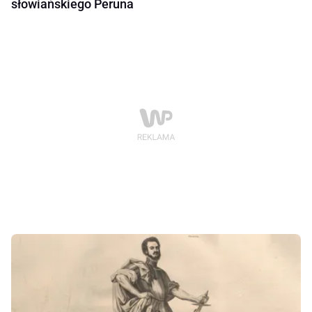
słowiańskiego Peruna