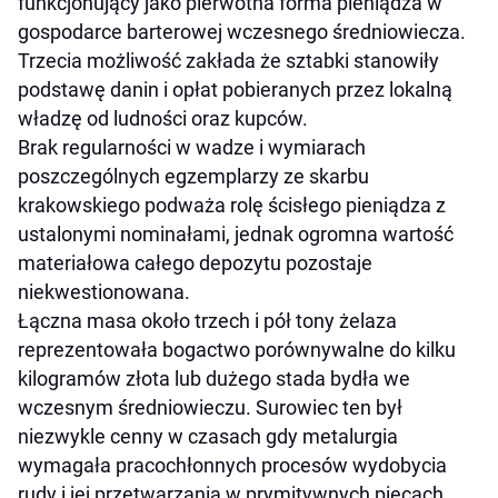
funkcjonujący jako pierwotna forma pieniądza w
gospodarce barterowej wczesnego średniowiecza.
Trzecia możliwość zakłada że sztabki stanowiły
podstawę danin i opłat pobieranych przez lokalną
władzę od ludności oraz kupców.
Brak regularności w wadze i wymiarach
poszczególnych egzemplarzy ze skarbu
krakowskiego podważa rolę ścisłego pieniądza z
ustalonymi nominałami, jednak ogromna wartość
materiałowa całego depozytu pozostaje
niekwestionowana.
Łączna masa około trzech i pół tony żelaza
reprezentowała bogactwo porównywalne do kilku
kilogramów złota lub dużego stada bydła we
wczesnym średniowieczu. Surowiec ten był
niezwykle cenny w czasach gdy metalurgia
wymagała pracochłonnych procesów wydobycia
rudy i jej przetwarzania w prymitywnych piecach