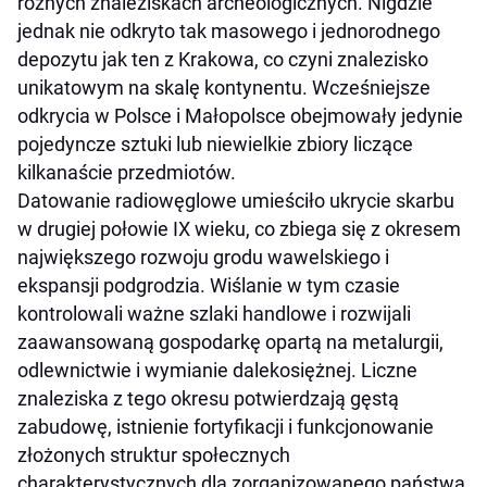
różnych znaleziskach archeologicznych. Nigdzie
jednak nie odkryto tak masowego i jednorodnego
depozytu jak ten z Krakowa, co czyni znalezisko
unikatowym na skalę kontynentu. Wcześniejsze
odkrycia w Polsce i Małopolsce obejmowały jedynie
pojedyncze sztuki lub niewielkie zbiory liczące
kilkanaście przedmiotów.
Datowanie radiowęglowe umieściło ukrycie skarbu
w drugiej połowie IX wieku, co zbiega się z okresem
największego rozwoju grodu wawelskiego i
ekspansji podgrodzia. Wiślanie w tym czasie
kontrolowali ważne szlaki handlowe i rozwijali
zaawansowaną gospodarkę opartą na metalurgii,
odlewnictwie i wymianie dalekosiężnej. Liczne
znaleziska z tego okresu potwierdzają gęstą
zabudowę, istnienie fortyfikacji i funkcjonowanie
złożonych struktur społecznych
charakterystycznych dla zorganizowanego państwa