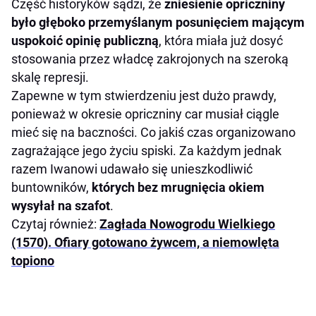
Część historyków sądzi, że
zniesienie opriczniny
było głęboko przemyślanym posunięciem mającym
uspokoić opinię publiczną
, która miała już dosyć
stosowania przez władcę zakrojonych na szeroką
skalę represji.
Zapewne w tym stwierdzeniu jest dużo prawdy,
ponieważ w okresie opriczniny car musiał ciągle
mieć się na baczności. Co jakiś czas organizowano
zagrażające jego życiu spiski. Za każdym jednak
razem Iwanowi udawało się unieszkodliwić
buntowników,
których bez mrugnięcia okiem
wysyłał na szafot
.
Czytaj również:
Zagłada Nowogrodu Wielkiego
(1570). Ofiary gotowano żywcem, a niemowlęta
topiono