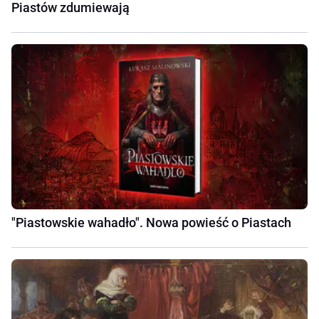
Piastów zdumiewają
"Piastowskie wahadło". Nowa powieść o Piastach