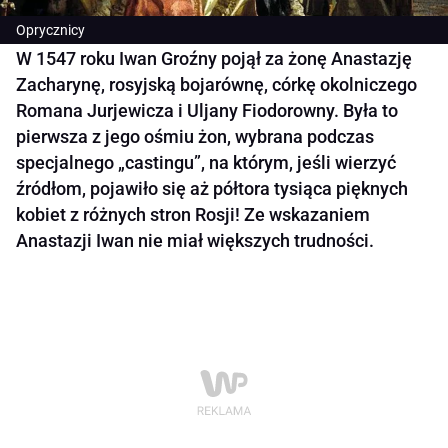
Oprycznicy
W 1547 roku Iwan Groźny pojął za żonę Anastazję
Zacharynę, rosyjską bojarównę, córkę okolniczego
Romana Jurjewicza i Uljany Fiodorowny. Była to
pierwsza z jego ośmiu żon, wybrana podczas
specjalnego „castingu”, na którym, jeśli wierzyć
źródłom, pojawiło się aż półtora tysiąca pięknych
kobiet z różnych stron Rosji! Ze wskazaniem
Anastazji Iwan nie miał większych trudności.