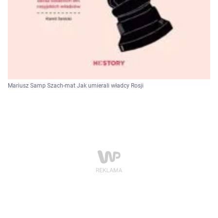
Mariusz Samp Szach-mat Jak umierali władcy Rosji