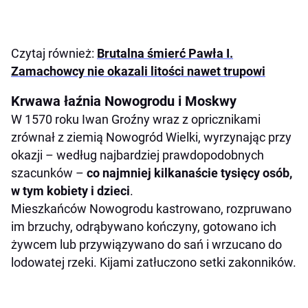
Czytaj również:
Brutalna śmierć Pawła I.
Zamachowcy nie okazali litości nawet trupowi
Krwawa łaźnia Nowogrodu i Moskwy
W 1570 roku Iwan Groźny wraz z opricznikami
zrównał z ziemią Nowogród Wielki, wyrzynając przy
okazji – według najbardziej prawdopodobnych
szacunków –
co najmniej kilkanaście tysięcy osób,
w tym kobiety i dzieci
.
Mieszkańców Nowogrodu kastrowano, rozpruwano
im brzuchy, odrąbywano kończyny, gotowano ich
żywcem lub przywiązywano do sań i wrzucano do
lodowatej rzeki. Kijami zatłuczono setki zakonników.