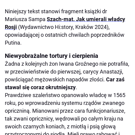
Niniejszy tekst stanowi fragment książki dr
Mariusza Sampa
Szach-mat. Jak umierali władcy
Rosji
(Wydawnictwo Hi:story, Kraków 2024),
opowiadającej o ostatnich chwilach poprzedników
Putina.
Niewyobrażalne tortury i cierpienia
Żadna z kolejnych żon Iwana Groźnego nie potrafiła,
w przeciwieństwie do pierwszej, carycy Anastazji,
powściągać mężowskich napadów złości.
Car zaś
stawał się coraz okrutniejszy
.
Prawdziwe szaleństwo opanowało władcę w 1565
roku, po wprowadzeniu systemu rządów zwanego
opriczniną. Mianowani przez cara funkcjonariusze,
tak zwani opricznicy, wędrowali po całym kraju na
swoich czarnych koniach, z miotłą i psią głową
przytroczonymi do siodła. Mieli prawo rabować i