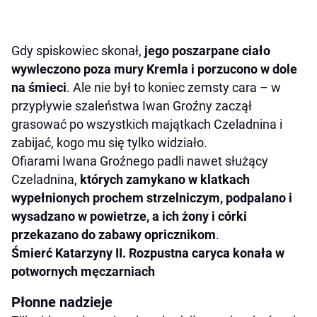
Gdy spiskowiec skonał,
jego poszarpane ciało
wywleczono poza mury Kremla i porzucono w dole
na śmieci
. Ale nie był to koniec zemsty cara – w
przypływie szaleństwa Iwan Groźny zaczął
grasować po wszystkich majątkach Czeladnina i
zabijać, kogo mu się tylko widziało.
Ofiarami Iwana Groźnego padli nawet służący
Czeladnina,
których zamykano w klatkach
wypełnionych prochem strzelniczym, podpalano i
wysadzano w powietrze, a ich żony i córki
przekazano do zabawy opricznikom
.
Śmierć Katarzyny II. Rozpustna caryca konała w
potwornych męczarniach
Płonne nadzieje