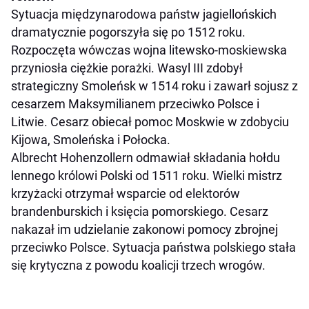
Sytuacja międzynarodowa państw jagiellońskich
dramatycznie pogorszyła się po 1512 roku.
Rozpoczęta wówczas wojna litewsko-moskiewska
przyniosła ciężkie porażki. Wasyl III zdobył
strategiczny Smoleńsk w 1514 roku i zawarł sojusz z
cesarzem Maksymilianem przeciwko Polsce i
Litwie. Cesarz obiecał pomoc Moskwie w zdobyciu
Kijowa, Smoleńska i Połocka.
Albrecht Hohenzollern odmawiał składania hołdu
lennego królowi Polski od 1511 roku. Wielki mistrz
krzyżacki otrzymał wsparcie od elektorów
brandenburskich i księcia pomorskiego. Cesarz
nakazał im udzielanie zakonowi pomocy zbrojnej
przeciwko Polsce. Sytuacja państwa polskiego stała
się krytyczna z powodu koalicji trzech wrogów.