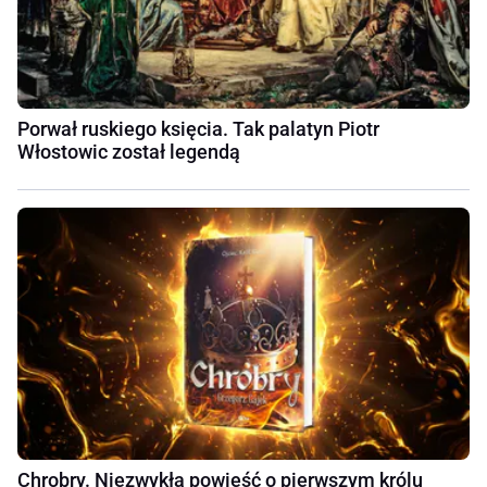
Porwał ruskiego księcia. Tak palatyn Piotr
Włostowic został legendą
Chrobry. Niezwykła powieść o pierwszym królu