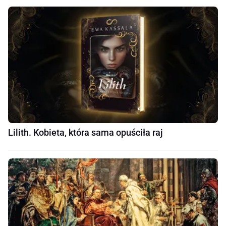
Lilith. Kobieta, która sama opuściła raj