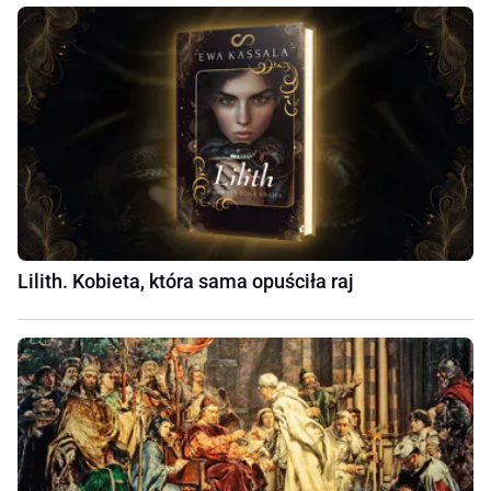
Lilith. Kobieta, która sama opuściła raj