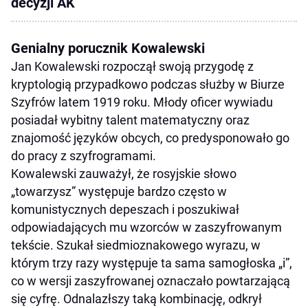
decyzji AK
Genialny porucznik Kowalewski
Jan Kowalewski rozpoczął swoją przygodę z
kryptologią przypadkowo podczas służby w Biurze
Szyfrów latem 1919 roku. Młody oficer wywiadu
posiadał wybitny talent matematyczny oraz
znajomość języków obcych, co predysponowało go
do pracy z szyfrogramami.
Kowalewski zauważył, że rosyjskie słowo
„towarzysz” występuje bardzo często w
komunistycznych depeszach i poszukiwał
odpowiadających mu wzorców w zaszyfrowanym
tekście. Szukał siedmioznakowego wyrazu, w
którym trzy razy występuje ta sama samogłoska „i”,
co w wersji zaszyfrowanej oznaczało powtarzającą
się cyfrę. Odnalazłszy taką kombinację, odkrył