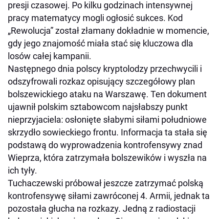
presji czasowej. Po kilku godzinach intensywnej
pracy matematycy mogli ogłosić sukces. Kod
„Rewolucja” został złamany dokładnie w momencie,
gdy jego znajomość miała stać się kluczowa dla
losów całej kampanii.
Następnego dnia polscy kryptolodzy przechwycili i
odszyfrowali rozkaz opisujący szczegółowy plan
bolszewickiego ataku na Warszawę. Ten dokument
ujawnił polskim sztabowcom najsłabszy punkt
nieprzyjaciela: osłonięte słabymi siłami południowe
skrzydło sowieckiego frontu. Informacja ta stała się
podstawą do wyprowadzenia kontrofensywy znad
Wieprza, która zatrzymała bolszewików i wyszła na
ich tyły.
Tuchaczewski próbował jeszcze zatrzymać polską
kontrofensywę siłami zawróconej 4. Armii, jednak ta
pozostała głucha na rozkazy. Jedną z radiostacji