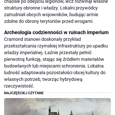
chaosie po odejściu legionów, lecz rozwinął własne
struktury obronne i władzy. Lokalni przywódcy
zatrudniali obcych wojowników, budując armie
zdolne do obrony terytoriów przed wrogami.
Archeologia codzienności w ruinach imperium
Cramond stanowi doskonały przykład
przekształcania rzymskiej infrastruktury po upadku
władzy imperialnej. Łaźnie przestały pełnić
pierwotną funkcję, stając się źródłem materiałów
budowlanych lub miejscami schronienia. Lokalna
ludność adaptowała pozostałości obcej kultury do
własnych potrzeb, tworząc hybrydową
rzeczywistość.