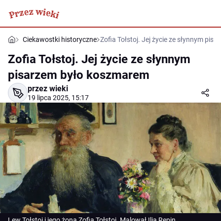
Ciekawostki historyczne
Zofia Tołstoj. Jej życie ze słynnym pi
Zofia Tołstoj. Jej życie ze słynnym
pisarzem było koszmarem
przez wieki
19 lipca 2025, 15:17
Lew Tołstoj i jego żona Zofia Tołstoj. Malował Ilja Repin