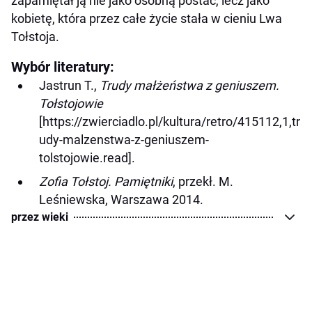
zapamiętał ją nie jako osobną postać, lecz jako
kobietę, która przez całe życie stała w cieniu Lwa
Tołstoja.
Wybór literatury:
Jastrun T.,
Trudy małżeństwa z geniuszem.
Tołstojowie
[https://zwierciadlo.pl/kultura/retro/415112,1,tr
udy-malzenstwa-z-geniuszem-
tolstojowie.read].
Zofia Tołstoj. Pamiętniki
, przekł. M.
Leśniewska, Warszawa 2014.
przez wieki