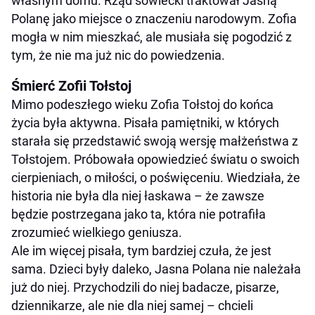
własnym domu. Rząd sowiecki traktował Jasną
Polanę jako miejsce o znaczeniu narodowym. Zofia
mogła w nim mieszkać, ale musiała się pogodzić z
tym, że nie ma już nic do powiedzenia.
Śmierć Zofii Tołstoj
Mimo podeszłego wieku Zofia Tołstoj do końca
życia była aktywna. Pisała pamiętniki, w których
starała się przedstawić swoją wersję małżeństwa z
Tołstojem. Próbowała opowiedzieć światu o swoich
cierpieniach, o miłości, o poświęceniu. Wiedziała, że
historia nie była dla niej łaskawa – że zawsze
będzie postrzegana jako ta, która nie potrafiła
zrozumieć wielkiego geniusza.
Ale im więcej pisała, tym bardziej czuła, że jest
sama. Dzieci były daleko, Jasna Polana nie należała
już do niej. Przychodzili do niej badacze, pisarze,
dziennikarze, ale nie dla niej samej – chcieli