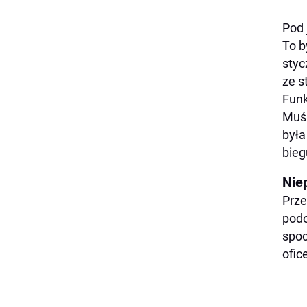
Pod 
To b
styc
ze s
Funk
Muśn
była
bieg
Nie
Prze
podo
spoc
ofic