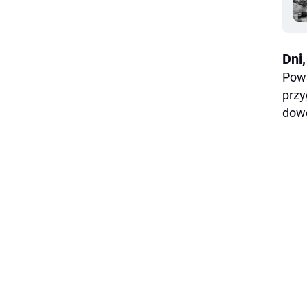
Dni
Pows
przy
dowó