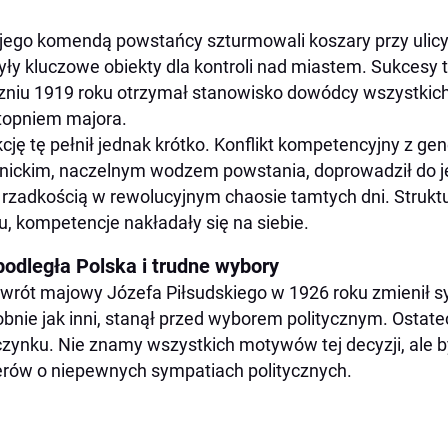
jego komendą powstańcy szturmowali koszary przy ulicy
yły kluczowe obiekty dla kontroli nad miastem. Sukcesy 
zniu 1919 roku otrzymał stanowisko dowódcy wszystkic
topniem majora.
cję tę pełnił jednak krótko. Konflikt kompetencyjny z 
ickim, naczelnym wodzem powstania, doprowadził do jeg
 rzadkością w rewolucyjnym chaosie tamtych dni. Strukt
u, kompetencje nakładały się na siebie.
podległa Polska i trudne wybory
wrót majowy Józefa Piłsudskiego w 1926 roku zmienił sy
bnie jak inni, stanął przed wyborem politycznym. Ostate
zynku. Nie znamy wszystkich motywów tej decyzji, ale b
erów o niepewnych sympatiach politycznych.