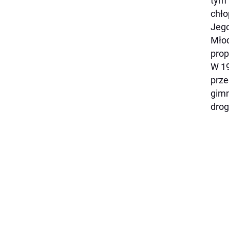
tym 
chło
Jego
Młod
prop
W 19
prze
gimn
drog