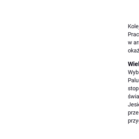
Kole
Prac
w ar
okaż
Wie
Wybu
Palu
stop
świa
Jesi
prze
przy