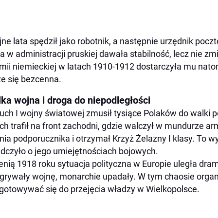
jne lata spędził jako robotnik, a następnie urzędnik pocz
a w administracji pruskiej dawała stabilność, lecz nie z
mii niemieckiej w latach 1910-1912 dostarczyła mu nato
e się bezcenna.
lka wojna i droga do niepodległości
ch I wojny światowej zmusił tysiące Polaków do walki 
ch trafił na front zachodni, gdzie walczył w mundurze arm
nia podporucznika i otrzymał Krzyż Żelazny I klasy. To 
dczyło o jego umiejętnościach bojowych.
enią 1918 roku sytuacja polityczna w Europie uległa dr
grywały wojnę, monarchie upadały. W tym chaosie organi
gotowywać się do przejęcia władzy w Wielkopolsce.