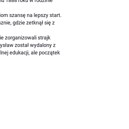
iu 1888 roku w rodzinie
iom szansę na lepszy start.
ie, gdzie zetknął się z
e zorganizowali strajk
zysław został wydalony z
nej edukacji, ale początek