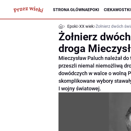
STRONA GŁÓWNA
EPOKI
CIEKAWOSTKI
Epoki
XX wiek
Żołnierz dwóch św
Żołnierz dwóch
droga Mieczys
Mieczysław Paluch należał do 
przeszli niemal niemożliwą dr
dowódczych w walce o wolną Po
skomplikowane wybory stawały
I wojny światowej.