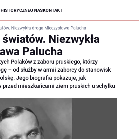
 HISTORYCZNE
O NAS
KONTAKT
iatów. Niezwykła droga Mieczysława Palucha
 światów. Niezwykła
ława Palucha
tych Polaków z zaboru pruskiego, którzy
ogę – od służby w armii zaborcy do stanowisk
lskę. Jego biografia pokazuje, jak
 przed mieszkańcami ziem pruskich u schyłku