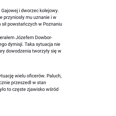
 Gajowej i dworzec kolejowy.
te przyniosły mu uznanie i w
h sił powstańczych w Poznaniu
generałem Józefem Dowbor-
o dymisji. Taka sytuacja nie
ury dowodzenia tworzyły się w
tuację wielu oficerów. Paluch,
cznie przeszedł w stan
yło to częste zjawisko wśród