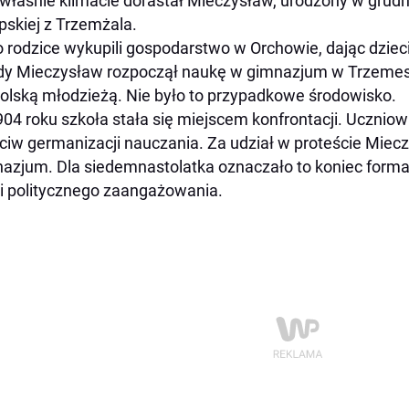
właśnie klimacie dorastał Mieczysław, urodzony w grudn
pskiej z Trzemżala.
 rodzice wykupili gospodarstwo w Orchowie, dając dziec
y Mieczysław rozpoczął naukę w gimnazjum w Trzemeszn
olską młodzieżą. Nie było to przypadkowe środowisko.
04 roku szkoła stała się miejscem konfrontacji. Uczniowi
ciw germanizacji nauczania. Za udział w proteście Miec
azjum. Dla siedemnastolatka oznaczało to koniec formal
i politycznego zaangażowania.