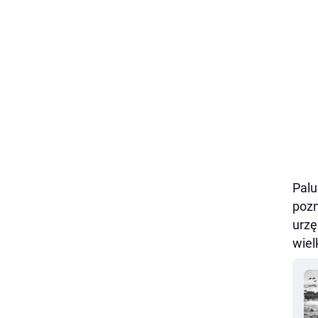
Palu
pozn
urzę
wiel