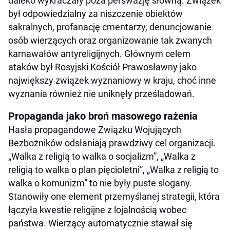
daleko wykraczały poza perswazję słowną. Związek
był odpowiedzialny za niszczenie obiektów
sakralnych, profanację cmentarzy, denuncjowanie
osób wierzących oraz organizowanie tak zwanych
karnawałów antyreligijnych. Głównym celem
ataków był Rosyjski Kościół Prawosławny jako
największy związek wyznaniowy w kraju, choć inne
wyznania również nie uniknęły prześladowań.
Propaganda jako broń masowego rażenia
Hasła propagandowe Związku Wojujących
Bezbożników odsłaniają prawdziwy cel organizacji.
„Walka z religią to walka o socjalizm”, „Walka z
religią to walka o plan pięcioletni”, „Walka z religią to
walka o komunizm” to nie były puste slogany.
Stanowiły one element przemyślanej strategii, która
łączyła kwestie religijne z lojalnością wobec
państwa. Wierzący automatycznie stawał się