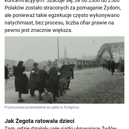
koncentracyjnym. Szacuje się, że od 2300 do 2500
Polaków zostało straconych za pomaganie Żydom,
ale ponieważ takie egzekucje często wykonywano
natychmiast, bez procesu, liczba ofiar prawie na
pewno jest znacznie większa.
Przymusowe przesiedlenie do getta w Podgórzu
Jak Żegota ratowała dzieci
Tam, gdzie działały całe siatki ukrywające Żydów,