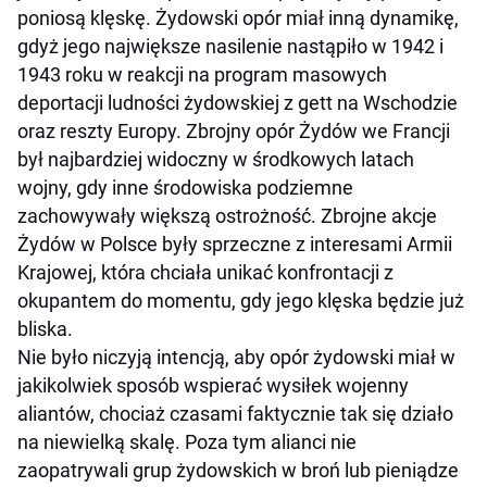
poniosą klęskę. Żydowski opór miał inną dynamikę,
gdyż jego największe nasilenie nastąpiło w 1942 i
1943 roku w reakcji na program masowych
deportacji ludności żydowskiej z gett na Wschodzie
oraz reszty Europy. Zbrojny opór Żydów we Francji
był najbardziej widoczny w środkowych latach
wojny, gdy inne środowiska podziemne
zachowywały większą ostrożność. Zbrojne akcje
Żydów w Polsce były sprzeczne z interesami Armii
Krajowej, która chciała unikać konfrontacji z
okupantem do momentu, gdy jego klęska będzie już
bliska.
Nie było niczyją intencją, aby opór żydowski miał w
jakikolwiek sposób wspierać wysiłek wojenny
aliantów, chociaż czasami faktycznie tak się działo
na niewielką skalę. Poza tym alianci nie
zaopatrywali grup żydowskich w broń lub pieniądze