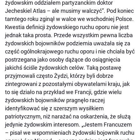
żydowskim oddziałem partyzanckim doktor
Jecheskiel Atlas – ale musimy walczyć”. Pod koniec
tamtego roku zginął w walce we wschodniej Polsce.
Kwestia definicji żydowskiego ruchu oporu nie jest
jednak taka prosta. Przede wszystkim pewna liczba
żydowskich bojowników podziemia uważała się za
część ogólnokrajowego ruchu oporu i nie chciała być
postrzegana jako osoby dążące do osiągnięcia
jakichś ściśle żydowskich celów. Taką postawę
przyjmowali często Żydzi, którzy byli dobrze
zintegrowani z pozostałymi obywatelami kraju, jak
to się działo na przykład we Francji, gdzie wielu
żydowskich bojowników pragnęło raczej
identyfikować się z szerszym wysiłkiem
patriotycznym, niż narażać na oskarżenia, że służą
jedynie żydowskim interesom. „Jestem Francuzem
– pisał we wspomnieniach żydowski bojownik ruchu