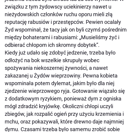
związku z tym żydowscy uciekinierzy nawet u
nieżydowskich członków ruchu oporu mieli złą
reputację rabusiów i przestępców. Pewien ocalały
Żyd wspominał, że tacy jak on byli czymś pośrednim
między bohaterami i rabusiami: „Musieliśmy żyć i
odbierać chłopom ich skromny dobytek”.
Kiedy już udało się zdobyć jedzenie, trzeba było
odłożyć na bok wszelkie skrupuły wobec
spożywania niekoszernej żywności, a nawet
zakazanej u Żydów wieprzowiny. Pewna kobieta
wspominała potem dylemat, jakim było dla niej
zjedzenie wieprzowego ryja. Gotowanie wiązało się
z dodatkowym ryzykiem, ponieważ dym z ogniska
mógł zdradzić kryjówkę. Okoliczni chłopi uczyli
zbiegów, jak rozpalić ogień przy użyciu krzemienia i
mchu, oraz pokazywali, które drewno daje najmniej
dymu. Czasami trzeba było samemu zrobić sobie