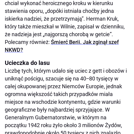
chciał wykonać heroicznego kroku w kierunku
stawienia oporu, „dopóki istniała choćby jedna
iskierka nadziei, że przetrzymają”. Herman Kruk,
który także mieszkał w Wilnie, zapisał w dzienniku,
że nadzieja jest „najgorszą chorobą w getcie”.
Polecamy również:
Śmierć Berii. Jak zginął szef
NKWD?
Ucieczka do lasu
Liczbę tych, którym udało się uciec z gett i obozów i
uniknąć pościgu, szacuje się na 40‒80 tysięcy w
całej okupowanej przez Niemców Europie, jednak
ogromna większość takich przypadków miała
miejsce na wschodzie kontynentu, gdzie warunki
geograficzne były najbardziej sprzyjające. W
Generalnym Gubernatorstwie, w którym na
początku 1942 roku żyło około 3 milionów Żydów,
prawdopodobnie około 50 tysięcy z nich znalazło