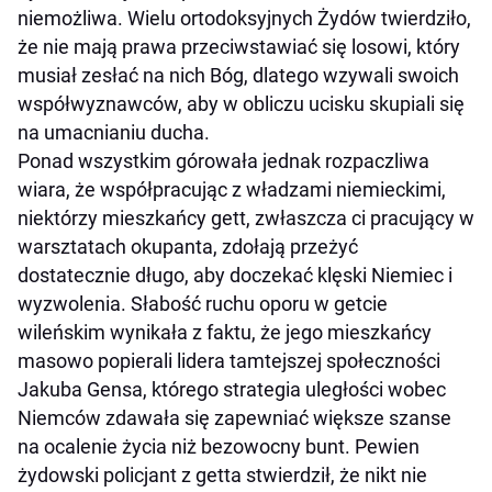
niemożliwa. Wielu ortodoksyjnych Żydów twierdziło,
że nie mają prawa przeciwstawiać się losowi, który
musiał zesłać na nich Bóg, dlatego wzywali swoich
współwyznawców, aby w obliczu ucisku skupiali się
na umacnianiu ducha.
Ponad wszystkim górowała jednak rozpaczliwa
wiara, że współpracując z władzami niemieckimi,
niektórzy mieszkańcy gett, zwłaszcza ci pracujący w
warsztatach okupanta, zdołają przeżyć
dostatecznie długo, aby doczekać klęski Niemiec i
wyzwolenia. Słabość ruchu oporu w getcie
wileńskim wynikała z faktu, że jego mieszkańcy
masowo popierali lidera tamtejszej społeczności
Jakuba Gensa, którego strategia uległości wobec
Niemców zdawała się zapewniać większe szanse
na ocalenie życia niż bezowocny bunt. Pewien
żydowski policjant z getta stwierdził, że nikt nie