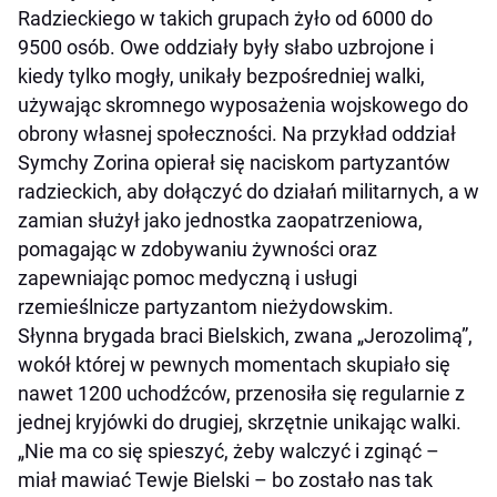
Radzieckiego w takich grupach żyło od 6000 do
9500 osób. Owe oddziały były słabo uzbrojone i
kiedy tylko mogły, unikały bezpośredniej walki,
używając skromnego wyposażenia wojskowego do
obrony własnej społeczności. Na przykład oddział
Symchy Zorina opierał się naciskom partyzantów
radzieckich, aby dołączyć do działań militarnych, a w
zamian służył jako jednostka zaopatrzeniowa,
pomagając w zdobywaniu żywności oraz
zapewniając pomoc medyczną i usługi
rzemieślnicze partyzantom nieżydowskim.
Słynna brygada braci Bielskich, zwana „Jerozolimą”,
wokół której w pewnych momentach skupiało się
nawet 1200 uchodźców, przenosiła się regularnie z
jednej kryjówki do drugiej, skrzętnie unikając walki.
„Nie ma co się spieszyć, żeby walczyć i zginąć –
miał mawiać Tewje Bielski – bo zostało nas tak