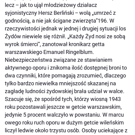
lecz ‒ jak to ujął młodzieżowy działacz
syjonistyczny Hersz Berliński ‒ wolą „umrzeć z
godnością, a nie jak ścigane zwierzęta”196. W
rzeczywistości jednak w jednej i drugiej sytuacji los
Żydów niewiele się różnił. „Każdy Żyd nosi ze sobą
wyrok śmierci”, zanotował kronikarz getta
warszawskiego Emanuel Ringelblum.
Niebezpieczeństwa związane ze stawianiem
aktywnego oporu i znikoma ilość dostępnej broni to
dwa czynniki, które pomagają zrozumieć, dlaczego
tylko bardzo niewielka mniejszość skazanej na
zagładę ludności żydowskiej brała udział w walce.
Szacuje się, że spośród tych, którzy wiosną 1943
roku pozostawali jeszcze w getcie warszawskim,
jedynie 5 procent walczyło w powstaniu. W marcu
owego roku ruch oporu w dużym getcie wileńskim
liczył ledwie około trzystu osób. Osoby uciekające z