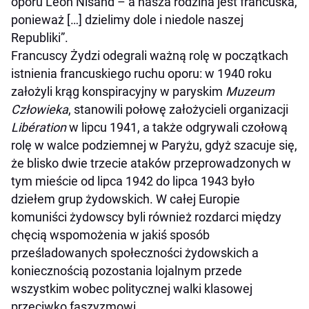
oporu Léon Nisand – a nasza rodzina jest francuska,
ponieważ […] dzielimy dole i niedole naszej
Republiki”.
Francuscy Żydzi odegrali ważną rolę w początkach
istnienia francuskiego ruchu oporu: w 1940 roku
założyli krąg konspiracyjny w paryskim
Muzeum
Człowieka
, stanowili połowę założycieli organizacji
Libération
w lipcu 1941, a także odgrywali czołową
rolę w walce podziemnej w Paryżu, gdyż szacuje się,
że blisko dwie trzecie ataków przeprowadzonych w
tym mieście od lipca 1942 do lipca 1943 było
dziełem grup żydowskich. W całej Europie
komuniści żydowscy byli również rozdarci między
chęcią wspomożenia w jakiś sposób
prześladowanych społeczności żydowskich a
koniecznością pozostania lojalnym przede
wszystkim wobec politycznej walki klasowej
przeciwko faszyzmowi.