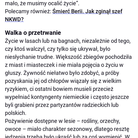
mało, że musimy ocalić życie”.
Polecamy również:
Śmierć Berii. Jak zginął szef
NKWD?
Walka o przetrwanie
Życie w lasach lub na bagnach, niezależnie od tego,
czy ktoś walczył, czy tylko się ukrywał, było
niesłychanie trudne. Większość zbiegów pochodziła
z miast i miasteczek i nie miała pojęcia o życiu w
głuszy. Żywność niełatwo było zdobyć, a próby
pozyskania jej od chłopów wiązały się z wielkim
ryzykiem, ci ostatni bowiem musieli przecież
wypełniać kontyngenty niemieckie i często jeszcze
byli grabieni przez partyzantów radzieckich lub
polskich.
Pożywienie dostępne w lesie – rośliny, orzechy,
owoce – miało charakter sezonowy, dlatego resztę
jedzenia trzeba było ukraść lub za coś wymienić. W