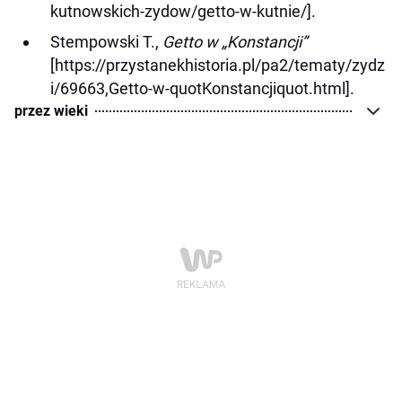
kutnowskich-zydow/getto-w-kutnie/].
Stempowski T.,
Getto w „Konstancji”
[https://przystanekhistoria.pl/pa2/tematy/zydz
i/69663,Getto-w-quotKonstancjiquot.html].
przez wieki