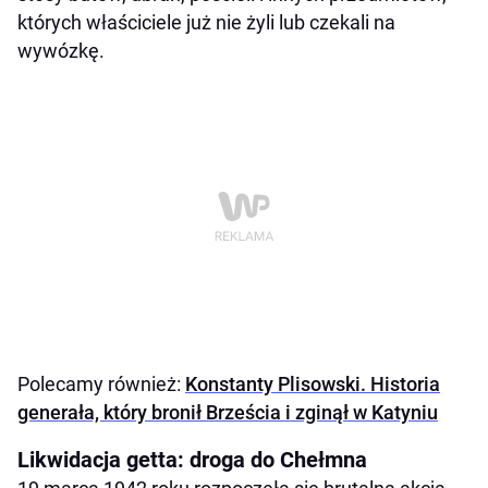
których właściciele już nie żyli lub czekali na
wywózkę.
Polecamy również:
Konstanty Plisowski. Historia
generała, który bronił Brześcia i zginął w Katyniu
Likwidacja getta: droga do Chełmna