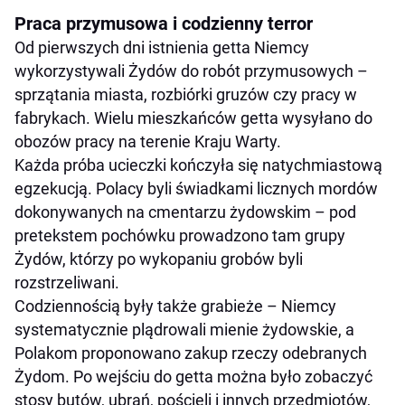
Praca przymusowa i codzienny terror
Od pierwszych dni istnienia getta Niemcy
wykorzystywali Żydów do robót przymusowych –
sprzątania miasta, rozbiórki gruzów czy pracy w
fabrykach. Wielu mieszkańców getta wysyłano do
obozów pracy na terenie Kraju Warty.
Każda próba ucieczki kończyła się natychmiastową
egzekucją. Polacy byli świadkami licznych mordów
dokonywanych na cmentarzu żydowskim – pod
pretekstem pochówku prowadzono tam grupy
Żydów, którzy po wykopaniu grobów byli
rozstrzeliwani.
Codziennością były także grabieże – Niemcy
systematycznie plądrowali mienie żydowskie, a
Polakom proponowano zakup rzeczy odebranych
Żydom. Po wejściu do getta można było zobaczyć
stosy butów, ubrań, pościeli i innych przedmiotów,