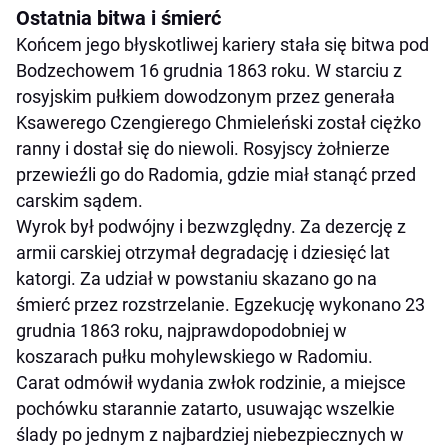
Ostatnia bitwa i śmierć
Końcem jego błyskotliwej kariery stała się bitwa pod
Bodzechowem 16 grudnia 1863 roku. W starciu z
rosyjskim pułkiem dowodzonym przez generała
Ksawerego Czengierego Chmieleński został ciężko
ranny i dostał się do niewoli. Rosyjscy żołnierze
przewieźli go do Radomia, gdzie miał stanąć przed
carskim sądem.
Wyrok był podwójny i bezwzględny. Za dezercję z
armii carskiej otrzymał degradację i dziesięć lat
katorgi. Za udział w powstaniu skazano go na
śmierć przez rozstrzelanie. Egzekucję wykonano 23
grudnia 1863 roku, najprawdopodobniej w
koszarach pułku mohylewskiego w Radomiu.
Carat odmówił wydania zwłok rodzinie, a miejsce
pochówku starannie zatarto, usuwając wszelkie
ślady po jednym z najbardziej niebezpiecznych w