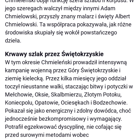
Chmieleński objął funkcję szefa sztabu II korpusu. W
jego szeregach walczył między innymi Adam
Chmielowski, przyszły znany malarz i święty Albert
Chmielowski. Ta współpraca pokazywała, jak różne
środowiska skupiały się wokół powstańczego
dzieła.
Krwawy szlak przez Świętokrzyskie
W tym okresie Chmieleński prowadził intensywną
kampanię wojenną przez Góry Świętokrzyskie i
ziemię kielecką. Przez kilka miesięcy jego oddział
toczył nieustanne walki, staczając bitwy i potyczki w
Mełchowie, Oksie, Skalbmierzu, Złotym Potoku,
Koniecpolu, Opatowie, Ociesękach i Bodzechowie.
Pokazał się jako energiczny i zdolny dowódca, choć
jednocześnie bezkompromisowy i wymagający.
Potrafił egzekwować dyscyplinę, nie cofając się
przed surowymi metodami wobec