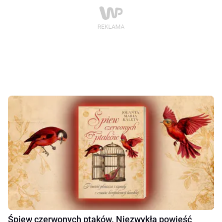
Śpiew czerwonych ptaków. Niezwykła powieść