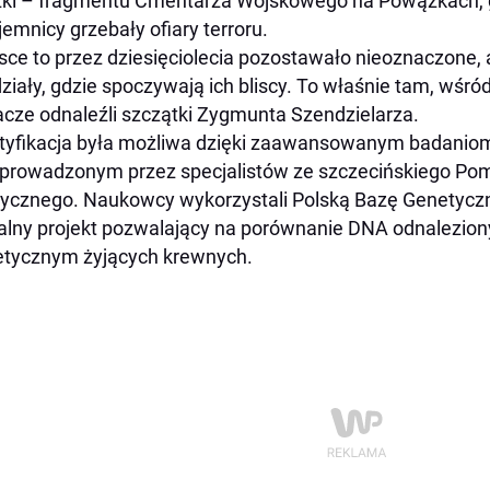
ki – fragmentu Cmentarza Wojskowego na Powązkach, 
jemnicy grzebały ofiary terroru.
sce to przez dziesięciolecia pozostawało nieoznaczone,
ziały, gdzie spoczywają ich bliscy. To właśnie tam, wśr
cze odnaleźli szczątki Zygmunta Szendzielarza.
tyfikacja była możliwa dzięki zaawansowanym badani
prowadzonym przez specjalistów ze szczecińskiego Po
cznego. Naukowcy wykorzystali Polską Bazę Genetyczn
alny projekt pozwalający na porównanie DNA odnalezio
tycznym żyjących krewnych.