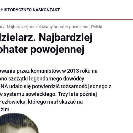
 HISTORYCZNE
O NAS
KONTAKT
rz. Najbardziej poszukiwany bohater powojennej Polski
ielarz. Najbardziej
ohater powojennej
owania przez komunistów, w 2013 roku na
ono szczątki legendarnego dowódcy
DNA udało się potwierdzić tożsamość jednego z
w systemu sowieckiego. Trzy lata później
człowieka, którego miał skazać na
eżim.