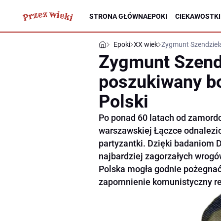
STRONA GŁÓWNA
EPOKI
CIEKAWOSTKI
Epoki
XX wiek
Zygmunt Szendziela
Zygmunt Szendz
poszukiwany b
Polski
Po ponad 60 latach od zamord
warszawskiej Łączce odnalezi
partyzantki. Dzięki badaniom 
najbardziej zagorzałych wrogó
Polska mogła godnie pożegnać 
zapomnienie komunistyczny r