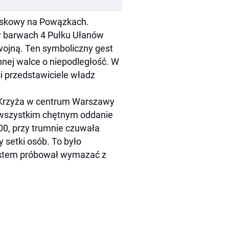
jskowy na Powązkach.
w barwach 4 Pułku Ułanów
 wojną. Ten symboliczny gest
nej walce o niepodległość. W
i przedstawiciele władz
o Krzyża w centrum Warszawy
 wszystkim chętnym oddanie
00, przy trumnie czuwała
 setki osób. To było
ystem próbował wymazać z