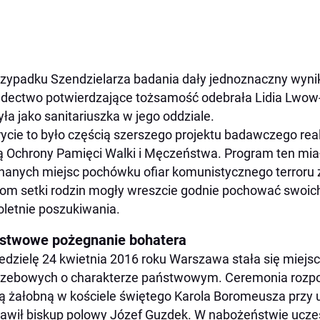
zypadku Szendzielarza badania dały jednoznaczny wynik
dectwo potwierdzające tożsamość odebrała Lidia Lwow-
yła jako sanitariuszka w jego oddziale.
ycie to było częścią szerszego projektu badawczego re
 Ochrony Pamięci Walki i Męczeństwa. Program ten miał
nanych miejsc pochówku ofiar komunistycznego terroru z
om setki rodzin mogły wreszcie godnie pochować swoich 
oletnie poszukiwania.
stwowe pożegnanie bohatera
edzielę 24 kwietnia 2016 roku Warszawa stała się miejs
zebowych o charakterze państwowym. Ceremonia rozpocz
 żałobną w kościele świętego Karola Boromeusza przy u
awił biskup polowy Józef Guzdek. W nabożeństwie uczest