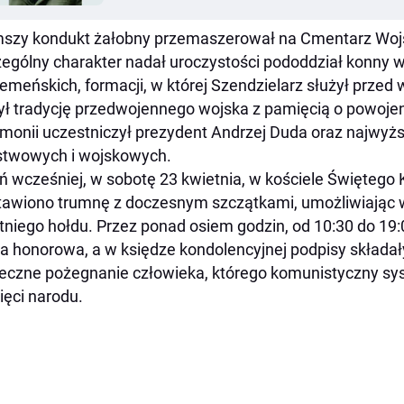
mszy kondukt żałobny przemaszerował na Cmentarz Wo
ególny charakter nadał uroczystości pododdział konny 
emeńskich, formacji, w której Szendzielarz służył przed
ył tradycję przedwojennego wojska z pamięcią o powojen
monii uczestniczył prezydent Andrzej Duda oraz najwyżs
stwowych i wojskowych.
ń wcześniej, w sobotę 23 kwietnia, w kościele Święteg
awiono trumnę z doczesnym szczątkami, umożliwiając
tniego hołdu. Przez ponad osiem godzin, od 10:30 do 19:
a honorowa, a w księdze kondolencyjnej podpisy składały
eczne pożegnanie człowieka, którego komunistyczny s
ęci narodu.