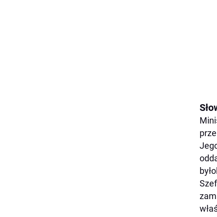
Słow
Mini
prze
Jego
odda
było
Szef
zami
właś