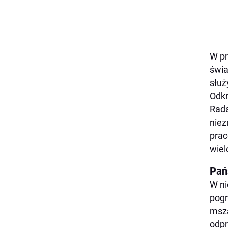
W pr
świa
służ
Odkr
Radą
niez
prac
wiel
Pań
W ni
pogr
mszą
odpr