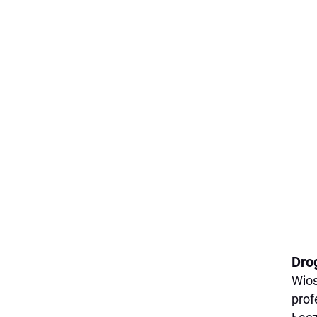
Dro
Wios
prof