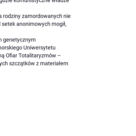
gdzie komunistyczne władze
 a rodziny zamordowanych nie
ód setek anonimowych mogił,
om genetycznym
morskiego Uniwersytetu
ą Ofiar Totalitaryzmów –
nych szczątków z materiałem