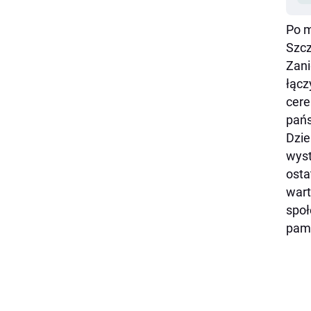
Po 
Szcz
Zani
łącz
cere
pań
Dzie
wyst
osta
wart
społ
pami