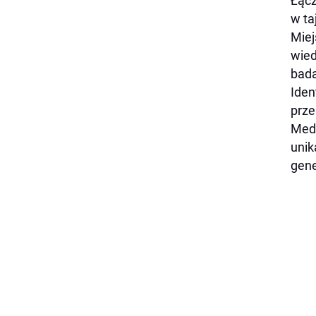
Łącz
w ta
Miej
wied
bada
Iden
prze
Medy
unik
gene