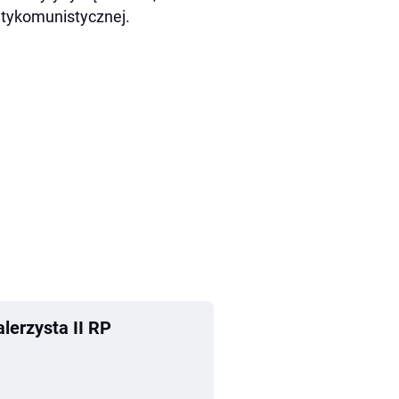
antykomunistycznej.
lerzysta II RP