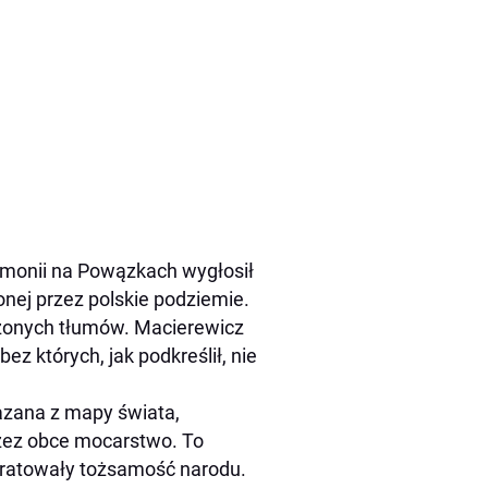
emonii na Powązkach wygłosił
nej przez polskie podziemie.
onych tłumów. Macierewicz
ez których, jak podkreślił, nie
azana z mapy świata,
rzez obce mocarstwo. To
z uratowały tożsamość narodu.