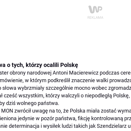
a o tych, którzy ocalili Polskę
ster obrony narodowej Antoni Macierewicz podczas cer
mówienie, w którym podkreślił znaczenie walki prowadzo
 słowa wybrzmiały szczególnie mocno wobec zgromadz
ł cześć wszystkim, którzy walczyli o niepodległą Polskę, b
by dziś wolnego państwa.
 MON zwrócił uwagę na to, że Polska miała zostać wym
eniona jedynie w pozór państwa, fikcję kontrolowaną p
nie determinacja i wysiłek ludzi takich jak Szendzielar