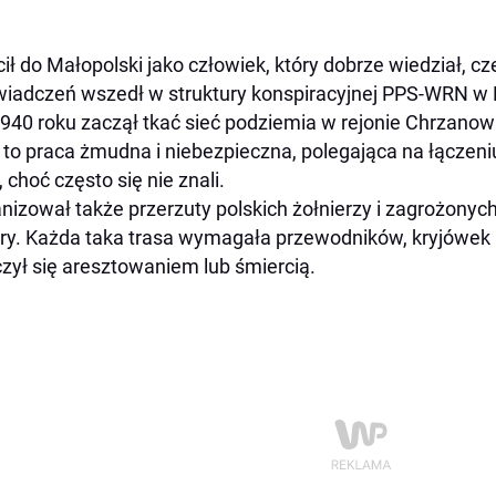
ił do Małopolski jako człowiek, który dobrze wiedział, 
iadczeń wszedł w struktury konspiracyjnej PPS-WRN w 
940 roku zaczął tkać sieć podziemia w rejonie Chrzanowa
 to praca żmudna i niebezpieczna, polegająca na łączeniu 
, choć często się nie znali.
nizował także przerzuty polskich żołnierzy i zagrożonych
y. Każda taka trasa wymagała przewodników, kryjówek i 
zył się aresztowaniem lub śmiercią.