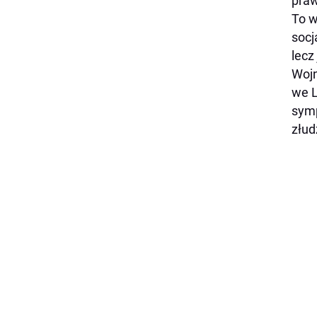
praw
To w
socj
lecz
Wojn
we L
symp
złud