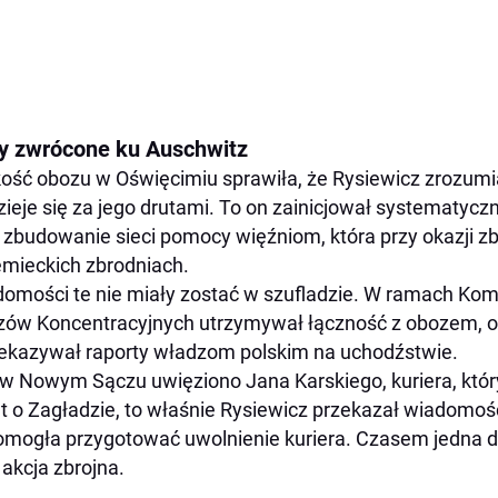
y zwrócone ku Auschwitz
kość obozu w Oświęcimiu sprawiła, że Rysiewicz zrozumia
zieje się za jego drutami. To on zainicjował systematyc
 zbudowanie sieci pomocy więźniom, która przy okazji zb
emieckich zbrodniach.
omości te nie miały zostać w szufladzie. W ramach Ko
ów Koncentracyjnych utrzymywał łączność z obozem, o
zekazywał raporty władzom polskim na uchodźstwie.
w Nowym Sączu uwięziono Jana Karskiego, kuriera, któr
t o Zagładzie, to właśnie Rysiewicz przekazał wiadomoś
omogła przygotować uwolnienie kuriera. Czasem jedna d
 akcja zbrojna.