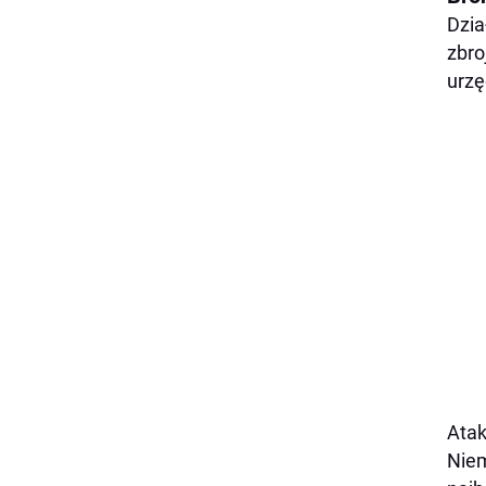
Dzia
zbro
urzę
Atak
Niem