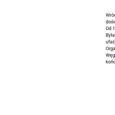
Wróc
dośw
Od 1
Była
ufać
Orga
Węgr
końc