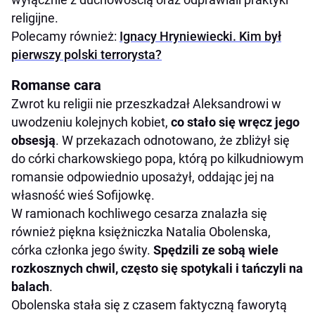
religijne.
Polecamy również:
Ignacy Hryniewiecki. Kim był
pierwszy polski terrorysta?
Romanse cara
Zwrot ku religii nie przeszkadzał Aleksandrowi w
uwodzeniu kolejnych kobiet,
co stało się wręcz jego
obsesją
. W przekazach odnotowano, że zbliżył się
do córki charkowskiego popa, którą po kilkudniowym
romansie odpowiednio uposażył, oddając jej na
własność wieś Sofijowkę.
W ramionach kochliwego cesarza znalazła się
również piękna księżniczka Natalia Obolenska,
córka członka jego świty.
Spędzili ze sobą wiele
rozkosznych chwil, często się spotykali i tańczyli na
balach
.
Obolenska stała się z czasem faktyczną faworytą