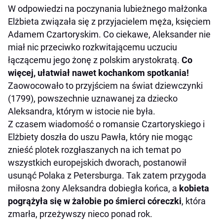
W odpowiedzi na poczynania lubieżnego małżonka
Elżbieta związała się z przyjacielem męża, księciem
Adamem Czartoryskim. Co ciekawe, Aleksander nie
miał nic przeciwko rozkwitającemu uczuciu
łączącemu jego żonę z polskim arystokratą.
Co
więcej, ułatwiał nawet kochankom spotkania!
Zaowocowało to przyjściem na świat dziewczynki
(1799), powszechnie uznawanej za dziecko
Aleksandra, którym w istocie nie była.
Z czasem wiadomość o romansie Czartoryskiego i
Elżbiety doszła do uszu Pawła, który nie mogąc
znieść plotek rozgłaszanych na ich temat po
wszystkich europejskich dworach, postanowił
usunąć Polaka z Petersburga. Tak zatem przygoda
miłosna żony Aleksandra dobiegła końca, a
kobieta
pogrążyła się w żałobie po śmierci córeczki
, która
zmarła, przeżywszy nieco ponad rok.