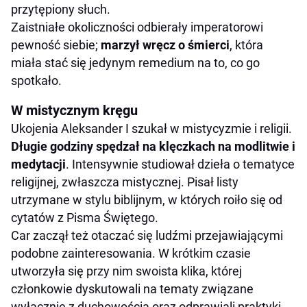
przytępiony słuch.
Zaistniałe okoliczności odbierały imperatorowi
pewność siebie;
marzył wręcz o śmierci
, która
miała stać się jedynym remedium na to, co go
spotkało.
W mistycznym kręgu
Ukojenia Aleksander I szukał w mistycyzmie i religii.
Długie godziny spędzał na klęczkach na modlitwie i
medytacji
. Intensywnie studiował dzieła o tematyce
religijnej, zwłaszcza mistycznej. Pisał listy
utrzymane w stylu biblijnym, w których roiło się od
cytatów z Pisma Świętego.
Car zaczął też otaczać się ludźmi przejawiającymi
podobne zainteresowania. W krótkim czasie
utworzyła się przy nim swoista klika, której
członkowie dyskutowali na tematy związane
wyłącznie z duchowością oraz odprawiali praktyki