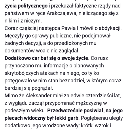
życia politycznego
i przekazał faktyczne rządy nad
państwem w ręce Arakczajewa, nieliczącego się z
nikim i z niczym.
Coraz częściej następca Pawła I mówił o abdykacji.
Męczyły go sprawy publiczne, nie podejmował
żadnych decyzji, a do przedłożonych mu
dokumentów wcale nie zaglądał.
Dodatkowo car bał się o swoje życie
. Co rusz
przynoszono mu informacje o planowanych
skrytobójczych atakach na niego, co tylko
potęgowało w nim stan beznadziei, w którym coraz
bardziej się pogrążał.
Mimo że Aleksander miał zaledwie czterdzieści lat,
z wyglądu zaczął przypominać mężczyznę w
podeszłym wieku.
Przedwcześnie posiwiał, na jego
plecach widoczny był lekki garb
. Pogłębieniu uległy
dodatkowo jego wrodzone wady: krótki wzrok i