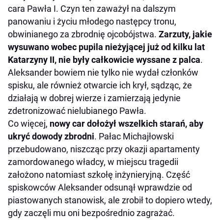
cara Pawła I. Czyn ten zaważył na dalszym
panowaniu i życiu młodego następcy tronu,
obwinianego za zbrodnię ojcobójstwa.
Zarzuty, jakie
wysuwano wobec pupila nieżyjącej już od kilku lat
Katarzyny II, nie były całkowicie wyssane z palca
.
Aleksander bowiem nie tylko nie wydał członków
spisku, ale również otwarcie ich krył, sądząc, że
działają w dobrej wierze i zamierzają jedynie
zdetronizować nielubianego Pawła.
Co więcej,
nowy car dołożył wszelkich starań, aby
ukryć dowody zbrodni
. Pałac Michajłowski
przebudowano, niszcząc przy okazji apartamenty
zamordowanego władcy, w miejscu tragedii
założono natomiast szkołę inżynieryjną. Część
spiskowców Aleksander odsunął wprawdzie od
piastowanych stanowisk, ale zrobił to dopiero wtedy,
gdy zaczęli mu oni bezpośrednio zagrażać.