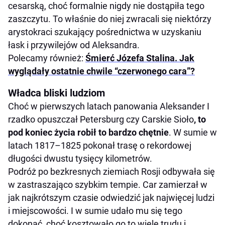
cesarską, choć formalnie nigdy nie dostąpiła tego
zaszczytu. To właśnie do niej zwracali się niektórzy
arystokraci szukający pośrednictwa w uzyskaniu
łask i przywilejów od Aleksandra.
Polecamy również:
Śmierć Józefa Stalina. Jak
wyglądały ostatnie chwile “czerwonego cara”?
Władca bliski ludziom
Choć w pierwszych latach panowania Aleksander I
rzadko opuszczał Petersburg czy Carskie Sioło
, to
pod koniec życia robił to bardzo chętnie
. W sumie w
latach 1817–1825 pokonał trasę o rekordowej
długości dwustu tysięcy kilometrów.
Podróż po bezkresnych ziemiach Rosji odbywała się
w zastraszająco szybkim tempie. Car zamierzał w
jak najkrótszym czasie odwiedzić jak najwięcej ludzi
i miejscowości. I w sumie udało mu się tego
dokonać, choć kosztowało go to wiele trudu i