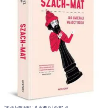
Mariusz Samp szach-mat jak umierali władcy rosji