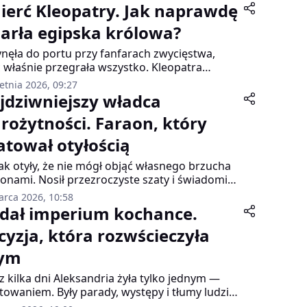
ierć Kleopatry. Jak naprawdę
arła egipska królowa?
nęła do portu przy fanfarach zwycięstwa,
 właśnie przegrała wszystko. Kleopatra
ała, że bitwa pod Akcjum poszła dobrze –
etnia 2026, 09:27
dzała przyjęcia, organizowała spektakle. W
jdziwniejszy władca
czasie gorączkowo negocjowała z
arożytności. Faraon, który
wianem i planowała ucieczkę syna.
anaście dni później znaleziono ją martwą na
atował otyłością
u w stroju Izydy. Do dziś nie wiadomo, jak
adnie umarła.
tak otyły, że nie mógł objąć własnego brzucha
onami. Nosił przezroczyste szaty i świadomie
ował swoim ciałem. Rzymianie patrzyli z
arca 2026, 10:58
zą, Aleksandryjczycy przekształcili jego
dał imperium kochance.
domek „Dobroczyńca” w „Złoczyńcę” — a on
cyzja, która rozwścieczyła
ział dokładnie, co robi. Bo w świecie, gdzie
szość ludzi była o krok od głodu, otyłość
ym
czała coś zupełnie innego niż dziś.
z kilka dni Aleksandria żyła tylko jednym —
towaniem. Były parady, występy i tłumy ludzi
gnionych widowiska. Wszystko wyglądało jak