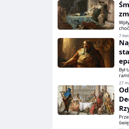
Śm
zm
Wpły
choć
udaw
7 kwi
urzą
Na
tym 
st
Okta
Kilk
ep
łóżk
dokł
Był 
rami
epat
27 m
odra
Od
przy
De
wied
więk
Rz
ozna
Prze
świę
spra