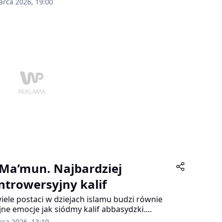
arca 2026, 19:00
ze zorganizowana rozrywka dla
szkańców. A jednak w pewnym momencie
wa ustąpiła miejsca polityce. I to takiej, której
ekwencje sięgnęły całego Imperium
skiego.
-Ma’mun. Najbardziej
ntrowersyjny kalif
iele postaci w dziejach islamu budzi równie
jne emocje jak siódmy kalif abbasydzki.
nas nauki, który ufundował słynny Dom
rca 2026, 13:19