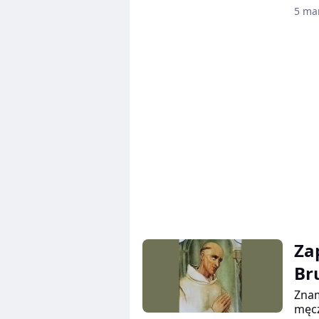
samo
5 ma
zata
pod 
Masi
zama
Tehe
włos
międ
jaką
dykt
Za
Br
Znam
męcz