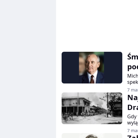
Śm
po
Mich
spek
wspó
7 ma
wład
Na
rekl
Dr
Nagr
po w
Gdy 
prób
wylą
pomó
MacA
7 ma
będz
Za