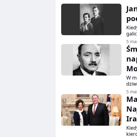
Ja
po
Kied
gali
płyn
5 ma
stan
Śm
prze
na
mate
zapy
Mo
W ma
dziw
prze
5 ma
repr
Ma
czło
Na
Mech
całą
Ir
śmie
mani
Kied
kier