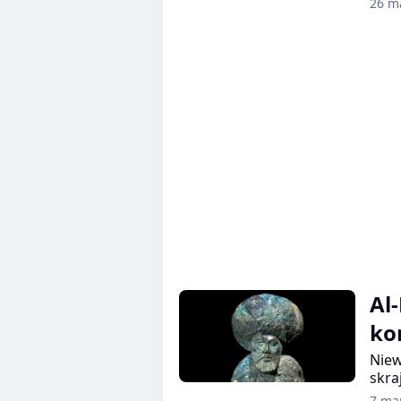
26 m
dobr
mie
zaba
kons
Rzym
Al
ko
Niew
skra
Mece
7 ma