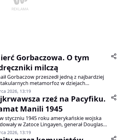
ierć Gorbaczowa. O tym
dręczniki milczą
aił Gorbaczow przeszedł jedną z najbardziej
takularnych metamorfoz w dziejach
łczesnej polityki. Od wszechpotężnego
rca 2026, 13:19
cy nuklearnego supermocarstwa do emeryta
jkrwawsza rzeź na Pacyfiku.
amującego amerykańską pizzę, od laureata
amat Manili 1945
ody Nobla do samotnego starca . Jego życie
ładzy stanowi fascynujące studium upadku i
w styczniu 1945 roku amerykańskie wojska
y odnalezienia się w świecie, który sam
dowały w Zatoce Lingayen, generał Douglas
gł stworzyć.
rthur był przekonany, że odzyskanie Manili
rca 2026, 13:19
ie kwestią kilku dni. Rzeczywistość okazała się
bity przez komunistów.