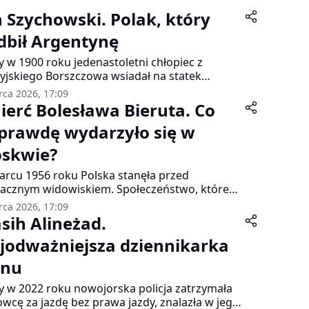
n Szychowski. Polak, który
dbił Argentynę
y w 1900 roku jedenastoletni chłopiec z
cyjskiego Borszczowa wsiadał na statek
ący do Argentyny, nikt nie przypuszczał, że
rca 2026, 17:09
ie się legendą południowoamerykańskiego
ierć Bolesława Bieruta. Co
mysłu. Jan Szychowski, późniejszy król yerba
prawdę wydarzyło się w
, rozpoczynał życie jako pomocnik kowala w
ziałej osadzie pośród tropikalnej dżungli.
skwie?
rcu 1956 roku Polska stanęła przed
acznym widowiskiem. Społeczeństwo, które
z dwanaście lat doświadczało terroru i
rca 2026, 17:09
esji, miało teraz publicznie opłakiwać
sih Alineżad.
wieka współodpowiedzialnego za te cierpienia.
jodważniejsza dziennikarka
anizm państwowej żałoby odsłonił wówczas
 absurdalność systemu, w którym nawet
anu
rć stawała się narzędziem politycznej
pulacji.
y w 2022 roku nowojorska policja zatrzymała
owcę za jazdę bez prawa jazdy, znalazła w jego