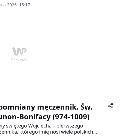
chodzie naładowany karabin AK-47 z
rca 2026, 15:17
rtym numerem seryjnym. Mężczyzna zmierzał
dom irańsko-amerykańskiej dziennikarki
h Alineżad. To był już drugi udokumentowany
ch na jej życie, zlecony przez władze w
ranie. Historia kobiety, która dwa pasma
ów wystających spod chusty zamieniła w
zynarodowy symbol oporu, pokazuje cenę,
 płaci się za sprzeciw wobec teokratycznej
atury.
pomniany męczennik. Św.
unon-Bonifacy (974-1009)
y świętego Wojciecha – pierwszego
ennika, którego imię nosi wiele polskich