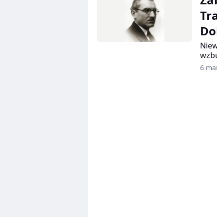
brut
Tr
wyzw
mies
Do
cywi
całe
Niew
wzbu
Inży
6 ma
poli
Toma
zbro
angi
ustr
demo