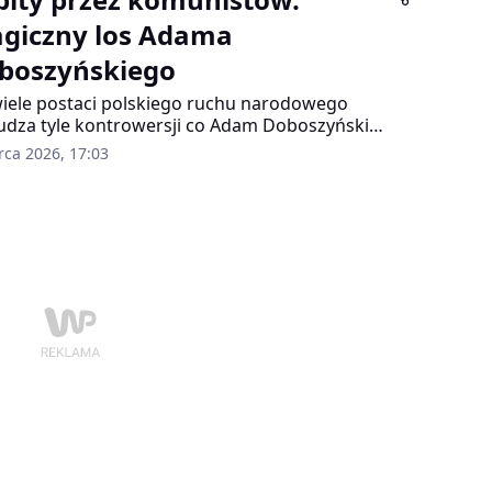
alna. Zamiast triumfalnego wjazdu do
agiczny los Adama
olonego miasta, Amerykanie musieli stoczyć
ięczną batalię, która pochłonęła więcej ofiar
boszyńskiego
lnych niż niejedna wielka operacja wojskowa
j wojny na Pacyfiku.
iele postaci polskiego ruchu narodowego
dza tyle kontrowersji co Adam Doboszyński.
nier budowlany z dyplomem gdańskiej
rca 2026, 17:03
techniki, który czytał „Sumę teologiczną” św.
sza z Akwinu i jednocześnie organizował
jne napady na miasteczka. Człowiek, który w
elskiej prasie propagował katolickie koncepcje
ojowe, a wcześniej dowodził bojówkami
lującymi żydowskie sklepy.