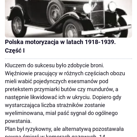
Polska motoryzacja w latach 1918-1939.
Część I
Kluczem do sukcesu było zdobycie broni.
Więźniowie pracujący w różnych częściach obozu
mieli wabić pojedynczych esesmanów pod
pretekstem przymiarki butów czy mundurów, a
następnie likwidować ich w ukryciu. Dopiero gdy
wystarczająca liczba strażników zostanie
wyeliminowana, miał paść sygnał do ogólnego
powstania.
Plan był ryzykowny, ale alternatywą pozostawała
pewna śmierć w komorach gazowych. 14