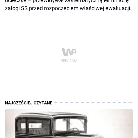
ucieczkę – przewidywał systematyczną eliminację
załogi SS przed rozpoczęciem właściwej ewakuacji.