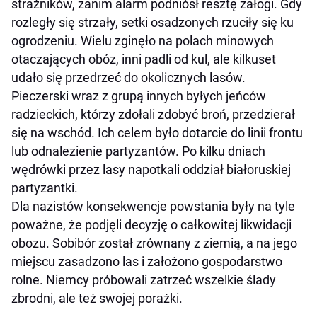
strażników, zanim alarm podniósł resztę załogi. Gdy
rozległy się strzały, setki osadzonych rzuciły się ku
ogrodzeniu. Wielu zginęło na polach minowych
otaczających obóz, inni padli od kul, ale kilkuset
udało się przedrzeć do okolicznych lasów.
Pieczerski wraz z grupą innych byłych jeńców
radzieckich, którzy zdołali zdobyć broń, przedzierał
się na wschód. Ich celem było dotarcie do linii frontu
lub odnalezienie partyzantów. Po kilku dniach
wędrówki przez lasy napotkali oddział białoruskiej
partyzantki.
Dla nazistów konsekwencje powstania były na tyle
poważne, że podjęli decyzję o całkowitej likwidacji
obozu. Sobibór został zrównany z ziemią, a na jego
miejscu zasadzono las i założono gospodarstwo
rolne. Niemcy próbowali zatrzeć wszelkie ślady
zbrodni, ale też swojej porażki.