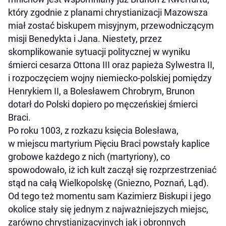
który zgodnie z planami chrystianizacji Mazowsza
miał zostać biskupem misyjnym, przewodniczącym
misji Benedykta i Jana. Niestety, przez
skomplikowanie sytuacji politycznej w wyniku
śmierci cesarza Ottona III oraz papieża Sylwestra II,
i rozpoczęciem wojny niemiecko-polskiej pomiędzy
Henrykiem II, a Bolesławem Chrobrym, Brunon
dotarł do Polski dopiero po męczeńskiej śmierci
Braci.
Po roku 1003, z rozkazu księcia Bolesława,
w miejscu martyrium Pięciu Braci powstały kaplice
grobowe każdego z nich (martyriony), co
spowodowało, iż ich kult zaczął się rozprzestrzeniać
stąd na całą Wielkopolskę (Gniezno, Poznań, Ląd).
Od tego też momentu sam Kazimierz Biskupi i jego
okolice stały się jednym z najważniejszych miejsc,
zarówno chrystianizacyjnych jak i obronnych