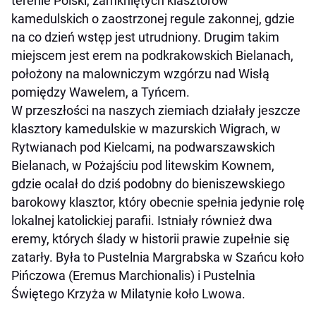
terenie Polski, zamkniętych klasztorów
kamedulskich o zaostrzonej regule zakonnej, gdzie
na co dzień wstęp jest utrudniony. Drugim takim
miejscem jest erem na podkrakowskich Bielanach,
położony na malowniczym wzgórzu nad Wisłą
pomiędzy Wawelem, a Tyńcem.
W przeszłości na naszych ziemiach działały jeszcze
klasztory kamedulskie w mazurskich Wigrach, w
Rytwianach pod Kielcami, na podwarszawskich
Bielanach, w Pożajściu pod litewskim Kownem,
gdzie ocalał do dziś podobny do bieniszewskiego
barokowy klasztor, który obecnie spełnia jedynie rolę
lokalnej katolickiej parafii. Istniały również dwa
eremy, których ślady w historii prawie zupełnie się
zatarły. Była to Pustelnia Margrabska w Szańcu koło
Pińczowa (Eremus Marchionalis) i Pustelnia
Świętego Krzyża w Milatynie koło Lwowa.