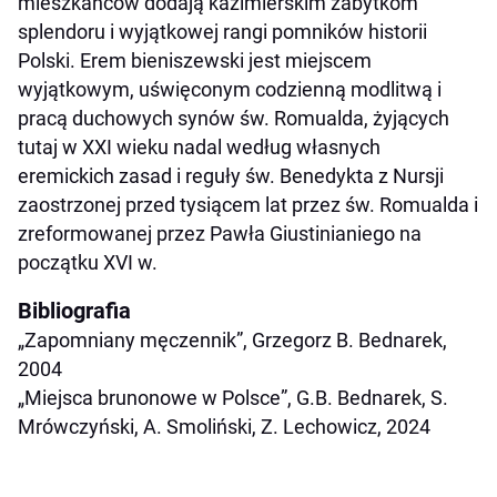
mieszkańców dodają kazimierskim zabytkom
splendoru i wyjątkowej rangi pomników historii
Polski. Erem bieniszewski jest miejscem
wyjątkowym, uświęconym codzienną modlitwą i
pracą duchowych synów św. Romualda, żyjących
tutaj w XXI wieku nadal według własnych
eremickich zasad i reguły św. Benedykta z Nursji
zaostrzonej przed tysiącem lat przez św. Romualda i
zreformowanej przez Pawła Giustinianiego na
początku XVI w.
Bibliografia
„Zapomniany męczennik”, Grzegorz B. Bednarek,
2004
„Miejsca brunonowe w Polsce”, G.B. Bednarek, S.
Mrówczyński, A. Smoliński, Z. Lechowicz, 2024