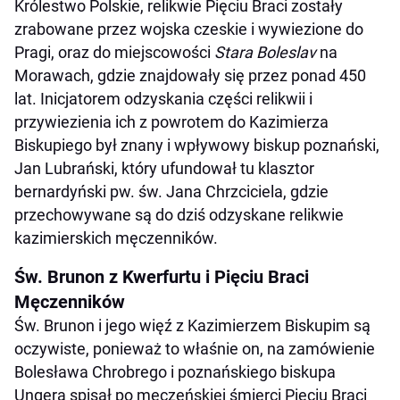
Królestwo Polskie, relikwie Pięciu Braci zostały
zrabowane przez wojska czeskie i wywiezione do
Pragi, oraz do miejscowości
Stara Boleslav
na
Morawach, gdzie znajdowały się przez ponad 450
lat. Inicjatorem odzyskania części relikwii i
przywiezienia ich z powrotem do Kazimierza
Biskupiego był znany i wpływowy biskup poznański,
Jan Lubrański, który ufundował tu klasztor
bernardyński pw. św. Jana Chrzciciela, gdzie
przechowywane są do dziś odzyskane relikwie
kazimierskich męczenników.
Św. Brunon z Kwerfurtu i Pięciu Braci
Męczenników
Św. Brunon i jego więź z Kazimierzem Biskupim są
oczywiste, ponieważ to właśnie on, na zamówienie
Bolesława Chrobrego i poznańskiego biskupa
Ungera spisał po męczeńskiej śmierci Pięciu Braci