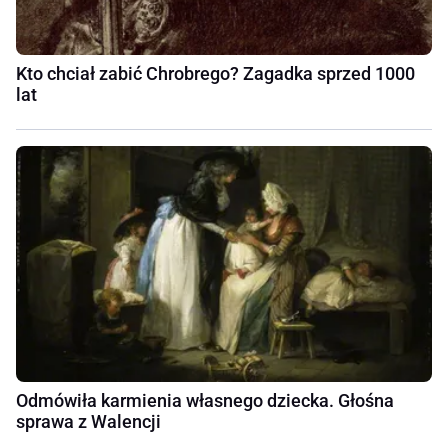
Kto chciał zabić Chrobrego? Zagadka sprzed 1000
lat
Odmówiła karmienia własnego dziecka. Głośna
sprawa z Walencji