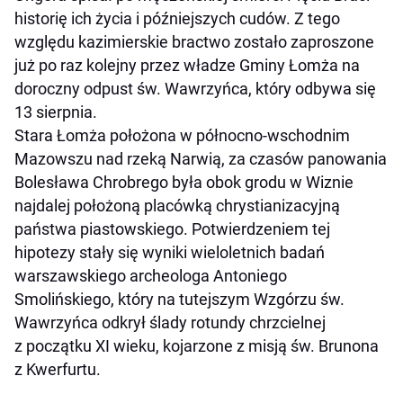
historię ich życia i późniejszych cudów. Z tego
względu kazimierskie bractwo zostało zaproszone
już po raz kolejny przez władze Gminy Łomża na
doroczny odpust św. Wawrzyńca, który odbywa się
13 sierpnia.
Stara Łomża położona w północno-wschodnim
Mazowszu nad rzeką Narwią, za czasów panowania
Bolesława Chrobrego była obok grodu w Wiznie
najdalej położoną placówką chrystianizacyjną
państwa piastowskiego. Potwierdzeniem tej
hipotezy stały się wyniki wieloletnich badań
warszawskiego archeologa Antoniego
Smolińskiego, który na tutejszym Wzgórzu św.
Wawrzyńca odkrył ślady rotundy chrzcielnej
z początku XI wieku, kojarzone z misją św. Brunona
z Kwerfurtu.