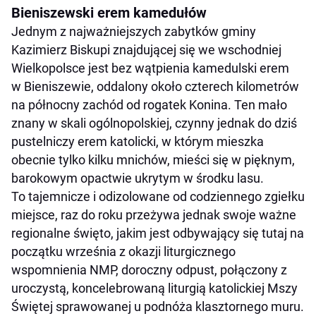
Bieniszewski erem kamedułów
Jednym z najważniejszych zabytków gminy
Kazimierz Biskupi znajdującej się we wschodniej
Wielkopolsce jest bez wątpienia kamedulski erem
w Bieniszewie, oddalony około czterech kilometrów
na północny zachód od rogatek Konina. Ten mało
znany w skali ogólnopolskiej, czynny jednak do dziś
pustelniczy erem katolicki, w którym mieszka
obecnie tylko kilku mnichów, mieści się w pięknym,
barokowym opactwie ukrytym w środku lasu.
To tajemnicze i odizolowane od codziennego zgiełku
miejsce, raz do roku przeżywa jednak swoje ważne
regionalne święto, jakim jest odbywający się tutaj na
początku września z okazji liturgicznego
wspomnienia NMP, doroczny odpust, połączony z
uroczystą, koncelebrowaną liturgią katolickiej Mszy
Świętej sprawowanej u podnóża klasztornego muru.