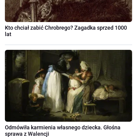
Kto chciał zabić Chrobrego? Zagadka sprzed 1000
lat
Odmówiła karmienia własnego dziecka. Głośna
sprawa z Walencji