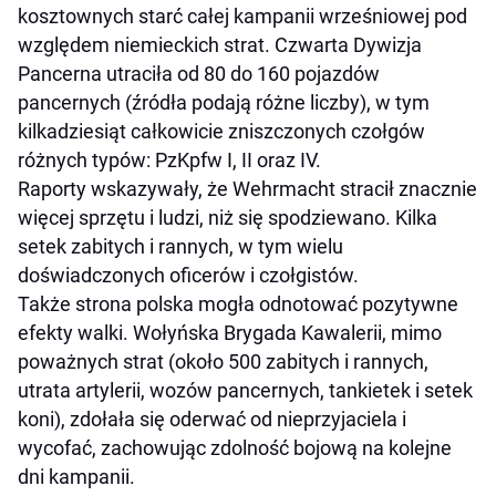
kosztownych starć całej kampanii wrześniowej pod
względem niemieckich strat. Czwarta Dywizja
Pancerna utraciła od 80 do 160 pojazdów
pancernych (źródła podają różne liczby), w tym
kilkadziesiąt całkowicie zniszczonych czołgów
różnych typów: PzKpfw I, II oraz IV.
Raporty wskazywały, że Wehrmacht stracił znacznie
więcej sprzętu i ludzi, niż się spodziewano. Kilka
setek zabitych i rannych, w tym wielu
doświadczonych oficerów i czołgistów.
Także strona polska mogła odnotować pozytywne
efekty walki. Wołyńska Brygada Kawalerii, mimo
poważnych strat (około 500 zabitych i rannych,
utrata artylerii, wozów pancernych, tankietek i setek
koni), zdołała się oderwać od nieprzyjaciela i
wycofać, zachowując zdolność bojową na kolejne
dni kampanii.