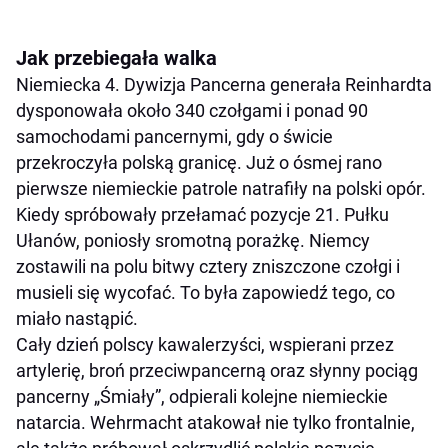
Jak przebiegała walka
Niemiecka 4. Dywizja Pancerna generała Reinhardta
dysponowała około 340 czołgami i ponad 90
samochodami pancernymi, gdy o świcie
przekroczyła polską granicę. Już o ósmej rano
pierwsze niemieckie patrole natrafiły na polski opór.
Kiedy spróbowały przełamać pozycje 21. Pułku
Ułanów, poniosły sromotną porażkę. Niemcy
zostawili na polu bitwy cztery zniszczone czołgi i
musieli się wycofać. To była zapowiedź tego, co
miało nastąpić.
Cały dzień polscy kawalerzyści, wspierani przez
artylerię, broń przeciwpancerną oraz słynny pociąg
pancerny „Śmiały”, odpierali kolejne niemieckie
natarcia. Wehrmacht atakował nie tylko frontalnie,