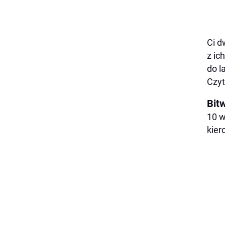
Ci d
z ic
do l
Czyt
Bit
10 w
kier