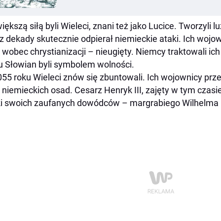
iększą siłą byli Wieleci, znani też jako Lucice. Tworzyli 
z dekady skutecznie odpierał niemieckie ataki. Ich wojo
 wobec chrystianizacji – nieugięty. Niemcy traktowali ich
u Słowian byli symbolem wolności.
55 roku Wieleci znów się zbuntowali. Ich wojownicy przek
a niemieckich osad. Cesarz Henryk III, zajęty w tym czas
i swoich zaufanych dowódców – margrabiego Wilhelma i 