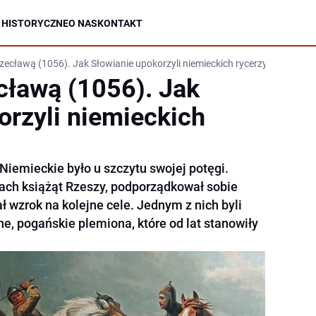
 HISTORYCZNE
O NAS
KONTAKT
zecławą (1056). Jak Słowianie upokorzyli niemieckich rycerzy
cławą (1056). Jak
orzyli niemieckich
Niemieckie było u szczytu swojej potęgi.
zach książąt Rzeszy, podporządkował sobie
ł wzrok na kolejne cele. Jednym z nich byli
e, pogańskie plemiona, które od lat stanowiły