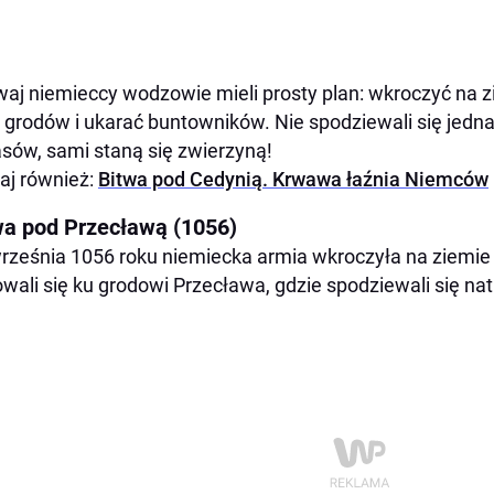
waj niemieccy wodzowie mieli prosty plan: wkroczyć na z
h grodów i ukarać buntowników. Nie spodziewali się jedn
asów, sami staną się zwierzyną!
aj również:
Bitwa pod Cedynią. Krwawa łaźnia Niemców
wa pod Przecławą (1056)
rześnia 1056 roku niemiecka armia wkroczyła na ziemie w
owali się ku grodowi Przecława, gdzie spodziewali się na