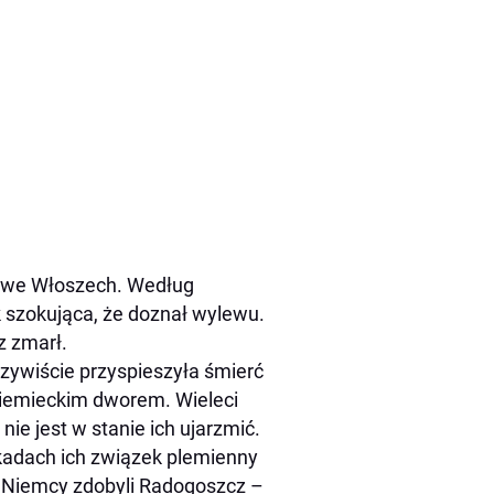
ał we Włoszech. Według
k szokująca, że doznał wylewu.
z zmarł.
czywiście przyspieszyła śmierć
niemieckim dworem. Wieleci
ie jest w stanie ich ujarzmić.
ekadach ich związek plemienny
u Niemcy zdobyli Radogoszcz –