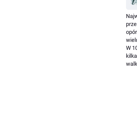
Najw
prze
opór
wiel
W 10
kilk
walk