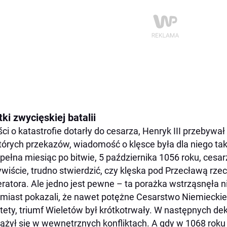
ki zwycięskiej batalii
ci o katastrofie dotarły do cesarza, Henryk III przebyw
tórych przekazów, wiadomość o klęsce była dla niego ta
pełna miesiąc po bitwie, 5 października 1056 roku, cesar
wiście, trudno stwierdzić, czy klęska pod Przecławą rze
ratora. Ale jedno jest pewne – ta porażka wstrząsnęła 
miast pokazali, że nawet potężne Cesarstwo Niemieckie n
tety, triumf Wieletów był krótkotrwały. W następnych d
ążył się w wewnętrznych konfliktach. A gdy w 1068 rok