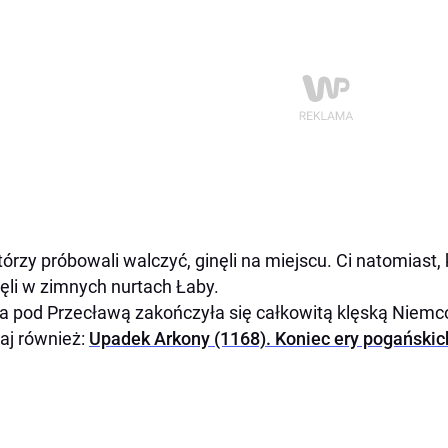
którzy próbowali walczyć, ginęli na miejscu. Ci natomiast, k
ęli w zimnych nurtach Łaby.
a pod Przecławą zakończyła się całkowitą klęską Niemc
aj również:
Upadek Arkony (1168). Koniec ery pogański