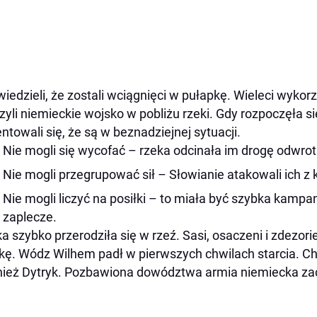
wiedzieli, że zostali wciągnięci w pułapkę. Wieleci wykor
zyli niemieckie wojsko w pobliżu rzeki. Gdy rozpoczęła s
entowali się, że są w beznadziejnej sytuacji.
Nie mogli się wycofać – rzeka odcinała im drogę odwrot
Nie mogli przegrupować sił – Słowianie atakowali ich z k
Nie mogli liczyć na posiłki – to miała być szybka kampa
zaplecze.
a szybko przerodziła się w rzeź. Sasi, osaczeni i zdezor
kę. Wódz Wilhem padł w pierwszych chwilach starcia. Ch
ież Dytryk. Pozbawiona dowództwa armia niemiecka zac