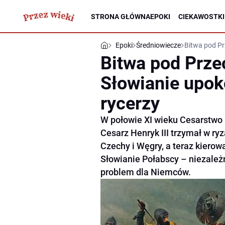
STRONA GŁÓWNA
EPOKI
CIEKAWOSTKI
Epoki
Średniowiecze
Bitwa pod Pr
Bitwa pod Prze
Słowianie upok
rycerzy
W połowie XI wieku Cesarstwo 
Cesarz Henryk III trzymał w ry
Czechy i Węgry, a teraz kierowa
Słowianie Połabscy – niezależn
problem dla Niemców.