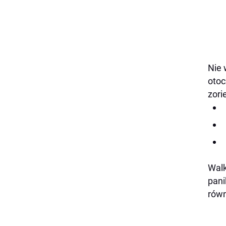
Nie 
otoc
zori
Walk
pani
równ