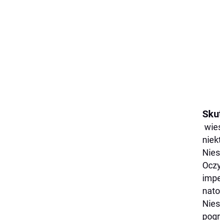
Skut
wieś
niek
Nies
Oczy
impe
nato
Nies
pogr