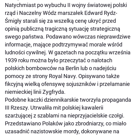
Natychmiast po wybuchu II wojny światowej polski
rząd i Naczelny Wódz marszałek Edward Rydz-
Śmigły starali się za wszelką cenę ukryć przed
opinią publiczną tragiczną sytuację strategiczną
swego państwa. Podawano wówczas nieprawdziwe
informacje, mające podtrzymywać morale wśród
ludności cywilnej. W gazetach na początku września
1939 roku można było przeczytać o nalotach
polskich bombowców na Berlin lub o nadejściu
pomocy ze strony Royal Navy. Opisywano także
fikcyjną wielką ofensywę sojuszników i przełamanie
niemieckiej linii Zygfryda.
Podobne kaczki dziennikarskie tworzyła propaganda
III Rzeszy. Utrwaliła mit polskiej kawalerii
szarżującej z szablami na nieprzyjacielskie czołgi.
Przedstawiano Polaków jako zbrodniarzy, co miało
uzasadnić nazistowskie mordy, dokonywane na