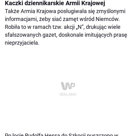
Kaczki dziennikarskie Armii Krajowej
Także Armia Krajowa posługiwała się zmyślonymi
informacjami, żeby siać zamęt wśród Niemców.
Robiła to w ramach tzw. akcji „N”, drukując wiele
sfałszowanych gazet, doskonale imitujących prasę
nieprzyjaciela.
Po locie Rudolfa Hessa do Szkocji puszczono w