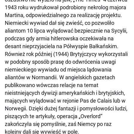
1943 roku wydrukował podrobiony nekrolog majora
Martina, odpowiedzialnego za realizację projektu.
Niemiecki wywiad dał się zwieść, co pozwoliło
aliantom 10 lipca wylądować bezpiecznie na Sycylii,
podczas gdy armia hitlerowska oczekiwała na
desant nieprzyjaciela na Półwyspie Bałkańskim.
Również rok później (1944) Brytyjczycy wykorzystali
w podobny sposób prasę do odwrócenia uwagi
niemieckiego wywiadu od miejsca lądowania
aliantów w Normandii. W angielskich gazetach
publikowano wówczas relacje na temat
nieistniejących dywizji amerykańskich i brytyjskich,
mających wylądować w rejonie Pas de Calais lub w
Norwegii. Dzięki dużej fantazji i pomysłowości ludzi,
piszących te artykuły, operacja „Overlord”
zakończyła się pomyślnie, zaś Niemcy po raz
kolejny dali się wywieść w pole.