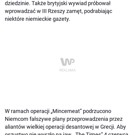
dziedzinie. Także brytyjski wywiad próbował
wprowadzać w III Rzeszy zamęt, podrabiając
niektóre niemieckie gazety.
W ramach operacji „Mincemeat” podrzucono
Niemcom fałszywe plany przeprowadzenia przez
aliantów wielkiej operacji desantowej w Grecji. Aby
oszustwo nie wyszło na jaw, „The Times” 4 czerwca