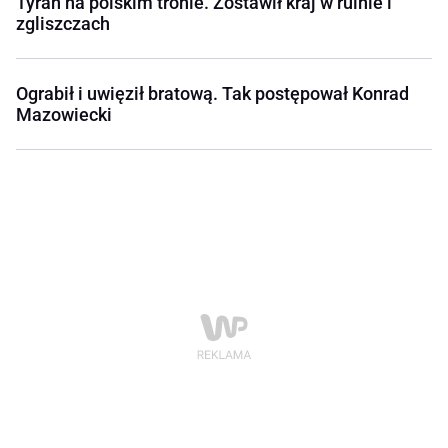
Tyran na polskim tronie. Zostawił kraj w ruinie i
zgliszczach
Ograbił i uwięził bratową. Tak postępował Konrad
Mazowiecki