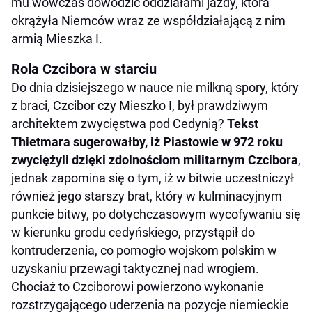
mu wówczas dowodzić oddziałami jazdy, która
okrążyła Niemców wraz ze współdziałającą z nim
armią Mieszka I.
Rola Czcibora w starciu
Do dnia dzisiejszego w nauce nie milkną spory, który
z braci, Czcibor czy Mieszko I, był prawdziwym
architektem zwycięstwa pod Cedynią?
Tekst
Thietmara sugerowałby, iż Piastowie w 972 roku
zwyciężyli dzięki zdolnościom militarnym Czcibora
,
jednak zapomina się o tym, iż w bitwie uczestniczył
również jego starszy brat, który w kulminacyjnym
punkcie bitwy, po dotychczasowym wycofywaniu się
w kierunku grodu cedyńskiego, przystąpił do
kontruderzenia, co pomogło wojskom polskim w
uzyskaniu przewagi taktycznej nad wrogiem.
Chociaż to Czciborowi powierzono wykonanie
rozstrzygającego uderzenia na pozycje niemieckie