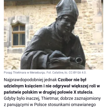
Posąg Thietmara w Merseburgu. Fot. Catatine, lic. CC-BY-SA 4.0.
Najprawdopodobniej jednak
Czcibor nie był
udzielnym księciem i nie odgrywał większej roli w
państwie polskim w drugiej połowie X stulecia
.
Gdyby było inaczej, Thietmar, dobrze zaznajomiony
z panującymi w Polsce stosunkami omawianego