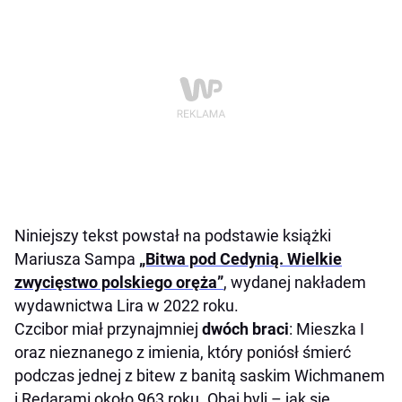
Niniejszy tekst powstał na podstawie książki
Mariusza Sampa
„Bitwa pod Cedynią. Wielkie
zwycięstwo polskiego oręża”
, wydanej nakładem
wydawnictwa Lira w 2022 roku.
Czcibor miał przynajmniej
dwóch braci
: Mieszka I
oraz nieznanego z imienia, który poniósł śmierć
podczas jednej z bitew z banitą saskim Wichmanem
i Redarami około 963 roku. Obaj byli – jak się