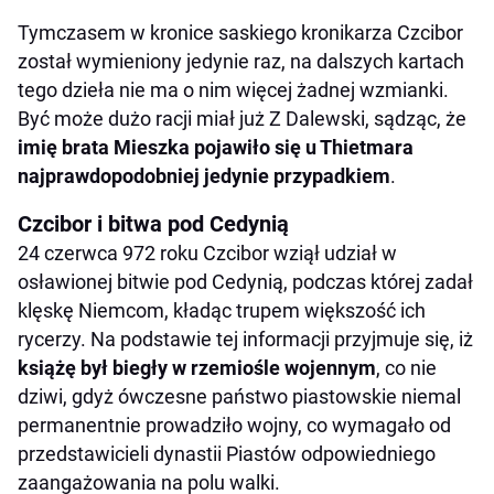
Tymczasem w kronice saskiego kronikarza Czcibor
został wymieniony jedynie raz, na dalszych kartach
tego dzieła nie ma o nim więcej żadnej wzmianki.
Być może dużo racji miał już Z Dalewski, sądząc, że
imię brata Mieszka pojawiło się u Thietmara
najprawdopodobniej jedynie przypadkiem
.
Czcibor i bitwa pod Cedynią
24 czerwca 972 roku Czcibor wziął udział w
osławionej bitwie pod Cedynią, podczas której zadał
klęskę Niemcom, kładąc trupem większość ich
rycerzy. Na podstawie tej informacji przyjmuje się, iż
książę był biegły w rzemiośle wojennym
, co nie
dziwi, gdyż ówczesne państwo piastowskie niemal
permanentnie prowadziło wojny, co wymagało od
przedstawicieli dynastii Piastów odpowiedniego
zaangażowania na polu walki.