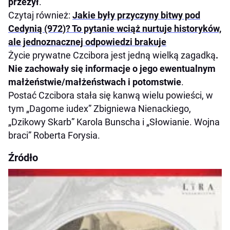
przeżył
.
Czytaj również:
Jakie były przyczyny bitwy pod
Cedynią (972)? To pytanie wciąż nurtuje historyków,
ale jednoznacznej odpowiedzi brakuje
Życie prywatne Czcibora jest jedną wielką zagadką
.
Nie zachowały się informacje o jego ewentualnym
małżeństwie/małżeństwach i potomstwie
.
Postać Czcibora stała się kanwą wielu powieści, w
tym „Dagome iudex” Zbigniewa Nienackiego,
„Dzikowy Skarb” Karola Bunscha i „Słowianie. Wojna
braci” Roberta Forysia.
Źródło