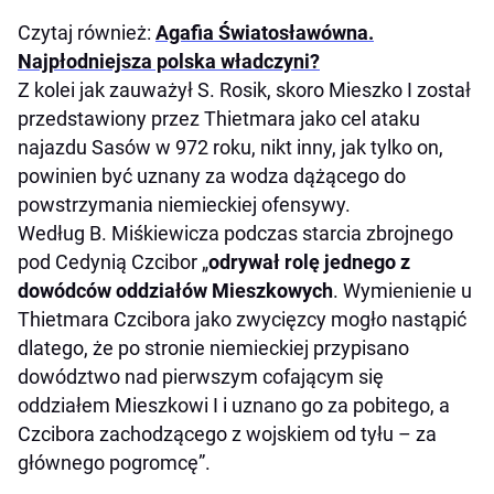
Czytaj również:
Agafia Światosławówna.
Najpłodniejsza polska władczyni?
Z kolei jak zauważył S. Rosik, skoro Mieszko I został
przedstawiony przez Thietmara jako cel ataku
najazdu Sasów w 972 roku, nikt inny, jak tylko on,
powinien być uznany za wodza dążącego do
powstrzymania niemieckiej ofensywy.
Według B. Miśkiewicza podczas starcia zbrojnego
pod Cedynią Czcibor „
odrywał rolę jednego z
dowódców oddziałów Mieszkowych
. Wymienienie u
Thietmara Czcibora jako zwycięzcy mogło nastąpić
dlatego, że po stronie niemieckiej przypisano
dowództwo nad pierwszym cofającym się
oddziałem Mieszkowi I i uznano go za pobitego, a
Czcibora zachodzącego z wojskiem od tyłu – za
głównego pogromcę”.