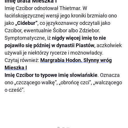
Imię brata Mieszka I
Imię Czcibor odnotował Thietmar. W
łacińskojęzycznej wersji jego kroniki brzmiało ono
jako
„Cidebur”
, co językoznawcy odczytali jako
Czcibor, ewentualnie Ścibor albo Zdziebor.
Symptomatyczne, iż
nigdy więcej imię to nie
pojawiło się później w dynastii Piastów
, aczkolwiek
używali je niektórzy rycerze i możnowładcy.
Czytaj również:
Margrabia Hodon. Słynny wróg
Mieszka I
Imię Czcibor to typowe imię słowiańskie
. Oznacza
ono „czczącego walkę”, „obrońcę czci”, „walczącego
o cześć”.