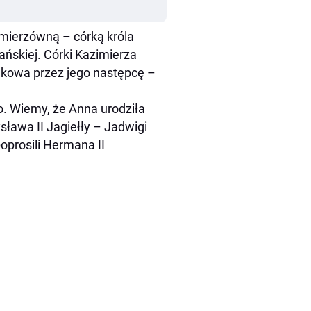
imierzówną – córką króla
ańskiej. Córki Kazimierza
akowa przez jego następcę –
o. Wiemy, że Anna urodziła
sława II Jagiełły – Jadwigi
oprosili Hermana II