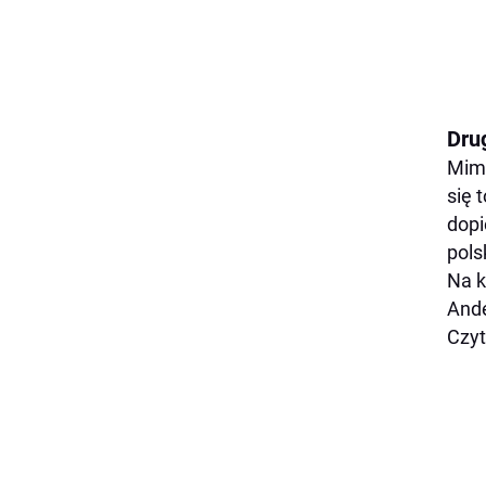
Dru
Mimo
się 
dopi
pols
Na k
Ande
Czyt