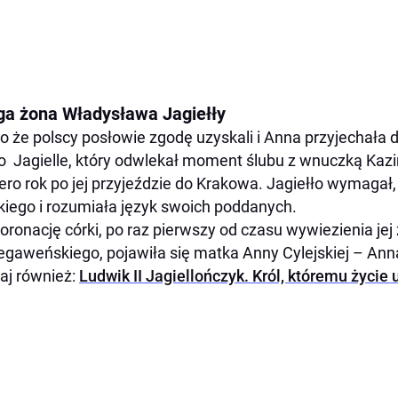
ga żona Władysława Jagiełły
 że polscy posłowie zgodę uzyskali i Anna przyjechała 
to Jagielle, który odwlekał moment ślubu z wnuczką Kazi
ero rok po jej przyjeździe do Krakowa. Jagiełło wymagał
kiego i rozumiała język swoich poddanych.
oronację córki, po raz pierwszy od czasu wywiezienia je
gaweńskiego, pojawiła się matka Anny Cylejskiej – An
aj również:
Ludwik II Jagiellończyk. Król, któremu życie 