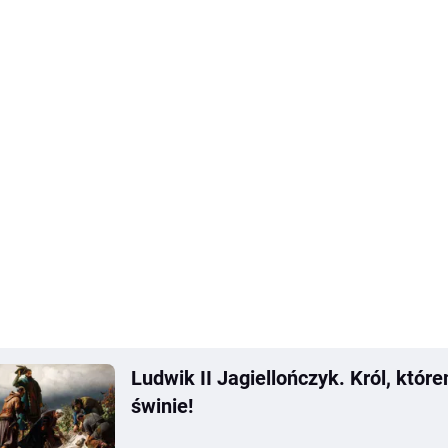
Ludwik II Jagiellończyk. Król, któr
świnie!