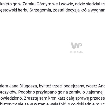
nięto go w Zamku Górnym we Lwowie, gdzie siedział trzy
ęstowski herbu Strzegomia, został decyzją króla wygnan
iem Jana Długosza, był też trzeci podejrzany, rycerz And
rczyków. Podobno przyłapano go na zamku o „tajemnej 
dowiedziono. Zresztą sam kronikarz całą sprawę przedstaw
 historycy nie są w wstanie wyjaśnić, o co dokładnie mu c