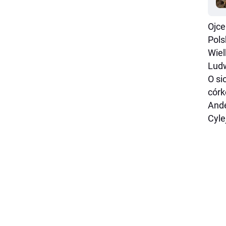
Ojce
Pols
Wiel
Lud
O si
córk
Ande
Cyle