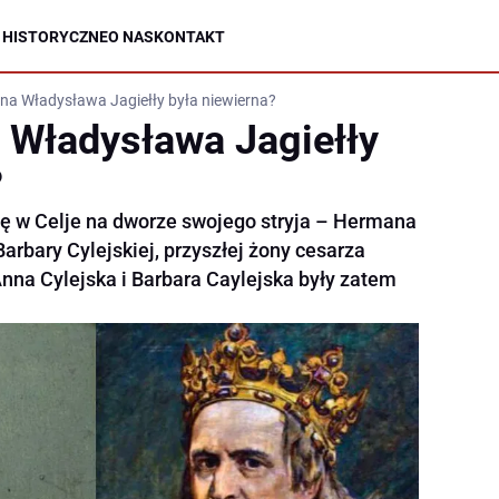
 HISTORYCZNE
O NAS
KONTAKT
na Władysława Jagiełły była niewierna?
 Władysława Jagiełły
?
ę w Celje na dworze swojego stryja – Hermana
 Barbary Cylejskiej, przyszłej żony cesarza
na Cylejska i Barbara Caylejska były zatem