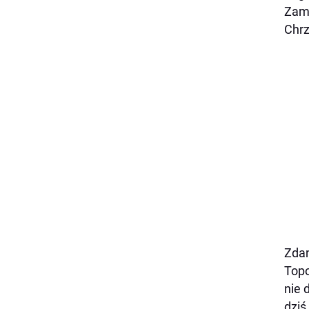
Zamk
Chrz
Zdan
Topo
nie 
dziś