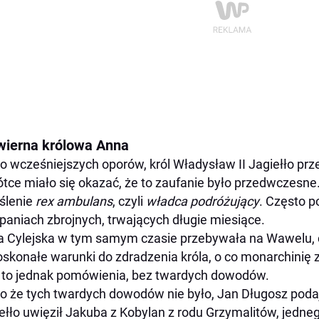
wierna królowa Anna
 wcześniejszych oporów, król Władysław II Jagiełło prze
tce miało się okazać, że to zaufanie było przedwczesne.
ślenie
rex ambulans
, czyli
władca podróżujący
. Często p
aniach zbrojnych, trwających długie miesiące.
 Cylejska w tym samym czasie przebywała na Wawelu, c
oskonałe warunki do zdradzenia króla, o co monarchinię 
 to jednak pomówienia, bez twardych dowodów.
 że tych twardych dowodów nie było, Jan Długosz podaje
ełło uwięził Jakuba z Kobylan z rodu Grzymalitów, jedne