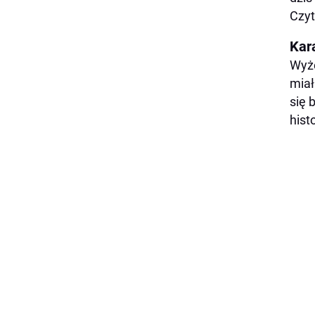
Czyt
Kar
Wyże
miał
się 
hist