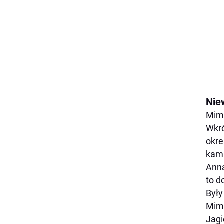
Nie
Mimo
Wkró
okre
kamp
Anna
to d
Były
Mimo
Jagi