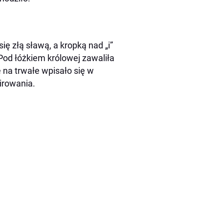
ię złą sławą, a kropką nad „i”
Pod łóżkiem królowej zawaliła
 na trwałe wpisało się w
irowania.