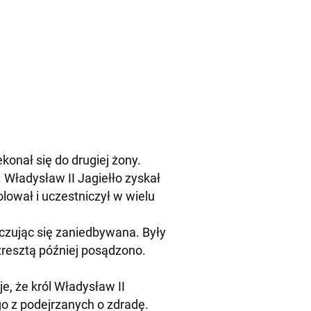
konał się do drugiej żony.
 Władysław II Jagiełło zyskał
olował i uczestniczył w wielu
zując się zaniedbywana. Były
zresztą później posądzono.
, że król Władysław II
go z podejrzanych o zdradę.