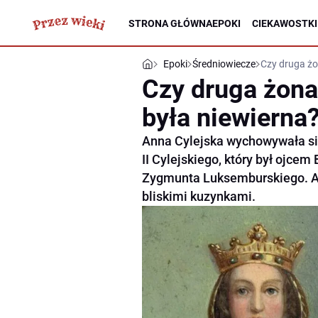
STRONA GŁÓWNA
EPOKI
CIEKAWOSTKI
Epoki
Średniowiecze
Czy druga żo
Czy druga żona
była niewierna
Anna Cylejska wychowywała si
II Cylejskiego, który był ojcem
Zygmunta Luksemburskiego. An
bliskimi kuzynkami.